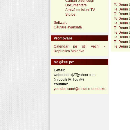
Cântări bisericești
Te Deum L
Documentare
Te Deum L
Arhivă emisiuni TV
Te Deum L
Slujbe
Te Deum L
Software
Te Deum 
Căutare avansată
Te Deum L
Te Deum L
Te Deum L
Promovare
Te Deum L
Calendar pe stil vechi -
Te Deum L
Republica Moldova
Ne găsiți pe:
E-mail:
webortodox[AT]yahoo.com
(inlocuiti [AT] cu @)
Youtube:
youtube.com/@resurse-ortodoxe