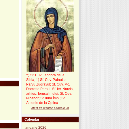
†) Sf. Cuv. Teodora de la
Sihla
;
†) Sf. Cuv. Pafnutie -
Pârvu Zugravul
; Sf. Cuv. Mc.
Dometie Persul; Sf. Ier. Narcis,
arhiep. Ierusalimului; Sf. Cuv.
Nicanor; Sf. Irina împ.; Sf.
Antonie de la Optina
oferit de resurse-ortodoxe.ro
Calendar
Ianuarie 2026