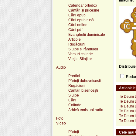
Imagine:
Calendar ortodox
Cântări și pricesne
Cărți epub
Cărți epub rusă
Cărți online
Cărți pdf
Evanghelii duminicale
Articole
Rugăciuni
Slujbe și rânduieli
Versuri colinde
Viețile Sfinților
Distribui
Audio
Predici
Redare
Părinți duhovnicești
Rugăciuni
Articolel
Cântări bisericești
Slujbe
Te Deum L
Cărți
Te Deum 
Colinde
Te Deum L
Arhivă emisiuni radio
Te Deum L
Te Deum 
Foto
Te Deum L
Video
Părinți
Cele mai v