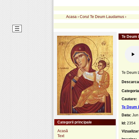
Acasa
›
Corul Te Deum Laudamus
›
Te Deum L
Te Deum L
Descarca
Categoria
Cautare:
Te Deum L
Data:
Jun
Categorii principale
Id:
2354
Acasă
Vizualizar
Text