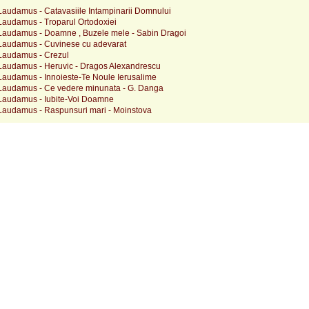
audamus - Catavasiile Intampinarii Domnului
audamus - Troparul Ortodoxiei
audamus - Doamne , Buzele mele - Sabin Dragoi
audamus - Cuvinese cu adevarat
Laudamus - Crezul
audamus - Heruvic - Dragos Alexandrescu
audamus - Innoieste-Te Noule Ierusalime
audamus - Ce vedere minunata - G. Danga
audamus - Iubite-Voi Doamne
audamus - Raspunsuri mari - Moinstova