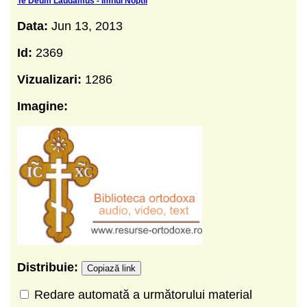
Te Deum Laudamus - Imnul Noptii
Data:
Jun 13, 2013
Id:
2369
Vizualizari:
1286
Imagine:
Distribuie:
Copiază link
Redare automată a următorului material