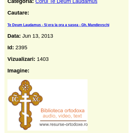
Categoria:
Corul Te Deum Laudamus
Cautare:
Te Deum Laudamus - Si era la ora a sasea - Gh. Mandievschi
Data:
Jun 13, 2013
Id:
2395
Vizualizari:
1403
Imagine: