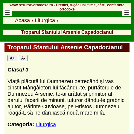
www.resurse-ortodoxe.ro - Predici, rugăciuni, filme, cărți, conferințe
ortodoxe
Acasa
›
Liturgica
›
Troparul Sfantului Arsenie Capadocianul
Troparul Sfantului Arsenie Capadocianul
A+
A-
Glasul 3
Viaţă plăcută lui Dumnezeu petrecând şi vas
cinstit Mângâietorului făcându-te, purtătorule de
Dumnezeu Arsenie, te-ai arătat şi primitor al
darului facerii de minuni, tuturor dându-le grabnic
ajutor, Părinte Cuvioase, pe Hristos Dumnezeu
roagă-L să ne dăruiască nouă mare milă.
Categoria:
Liturgica