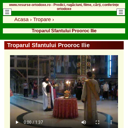
www.resurse-ortodoxe.ro - Predici, rugăciuni, filme, cărți, conferințe
ortodoxe
Acasa
›
Tropare
›
Troparul Sfantului Prooroc Ilie
Troparul Sfantului Prooroc Ilie