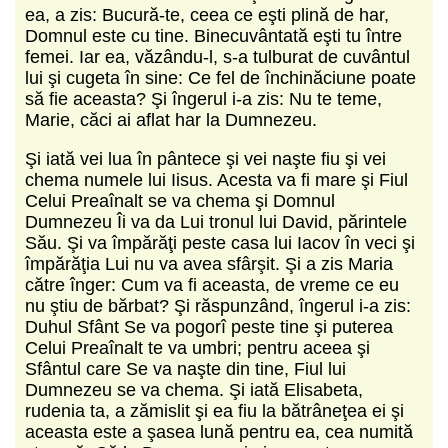
ea, a zis: Bucură-te, ceea ce eşti plină de har,
Domnul este cu tine. Binecuvântată eşti tu între
femei. Iar ea, văzându-l, s-a tulburat de cuvântul
lui şi cugeta în sine: Ce fel de închinăciune poate
să fie aceasta? Şi îngerul i-a zis: Nu te teme,
Marie, căci ai aflat har la Dumnezeu.
Şi iată vei lua în pântece şi vei naşte fiu şi vei
chema numele lui Iisus. Acesta va fi mare şi Fiul
Celui Preaînalt se va chema şi Domnul
Dumnezeu Îi va da Lui tronul lui David, părintele
Său. Şi va împărăţi peste casa lui Iacov în veci şi
împărăţia Lui nu va avea sfârşit. Şi a zis Maria
către înger: Cum va fi aceasta, de vreme ce eu
nu ştiu de bărbat? Şi răspunzând, îngerul i-a zis:
Duhul Sfânt Se va pogorî peste tine şi puterea
Celui Preaînalt te va umbri; pentru aceea şi
Sfântul care Se va naşte din tine, Fiul lui
Dumnezeu se va chema. Şi iată Elisabeta,
rudenia ta, a zămislit şi ea fiu la bătrâneţea ei şi
aceasta este a şasea lună pentru ea, cea numită