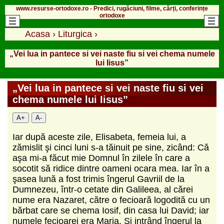
www.resurse-ortodoxe.ro - Predici, rugăciuni, filme, cărți, conferințe
ortodoxe
Acasa
›
Liturgica
›
„Vei lua in pantece si vei naste fiu si vei chema numele
lui Iisus”
„Vei lua in pantece si vei naste fiu si vei
chema numele lui Iisus”
A+
A-
Iar după aceste zile, Elisabeta, femeia lui, a
zămislit şi cinci luni s-a tăinuit pe sine, zicând: Că
aşa mi-a făcut mie Domnul în zilele în care a
socotit să ridice dintre oameni ocara mea. Iar în a
şasea lună a fost trimis îngerul Gavriil de la
Dumnezeu, într-o cetate din Galileea, al cărei
nume era Nazaret, către o fecioară logodită cu un
bărbat care se chema Iosif, din casa lui David; iar
numele fecioarei era Maria. Şi intrând îngerul la