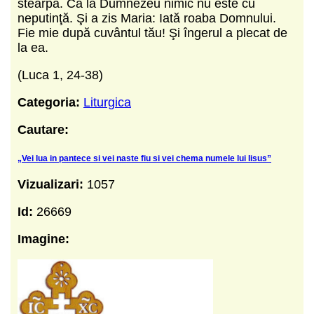
stearpă. Că la Dumnezeu nimic nu este cu
neputinţă. Şi a zis Maria: Iată roaba Domnului.
Fie mie după cuvântul tău! Şi îngerul a plecat de
la ea.
(Luca 1, 24-38)
Categoria:
Liturgica
Cautare:
„Vei lua in pantece si vei naste fiu si vei chema numele lui Iisus”
Vizualizari:
1057
Id:
26669
Imagine: