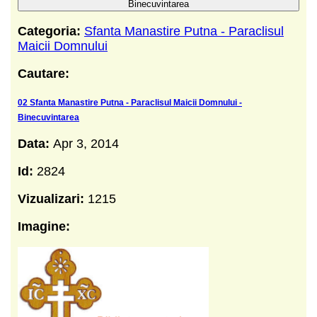
Binecuvintarea
Categoria:
Sfanta Manastire Putna - Paraclisul
Maicii Domnului
Cautare:
02 Sfanta Manastire Putna - Paraclisul Maicii Domnului -
Binecuvintarea
Data:
Apr 3, 2014
Id:
2824
Vizualizari:
1215
Imagine: