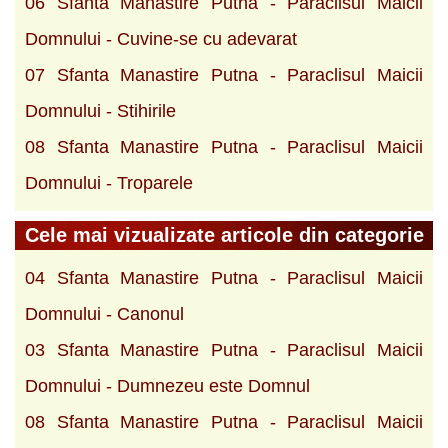
06 Sfanta Manastire Putna - Paraclisul Maicii
Domnului - Cuvine-se cu adevarat
07 Sfanta Manastire Putna - Paraclisul Maicii
Domnului - Stihirile
08 Sfanta Manastire Putna - Paraclisul Maicii
Domnului - Troparele
Cele mai vizualizate articole din categorie
04 Sfanta Manastire Putna - Paraclisul Maicii
Domnului - Canonul
03 Sfanta Manastire Putna - Paraclisul Maicii
Domnului - Dumnezeu este Domnul
08 Sfanta Manastire Putna - Paraclisul Maicii