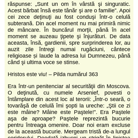
răspunse: „Sunt un om în vârstă şi singuratic.
Acest bărbat însă este tânăr şi are o familie”. Apoi
cei zece deţinuţi au fost conduşi într-o celulă
subterană. Din acel moment nu mai primiră nimic
de mâncare. În buncărul morţii, până în acel
moment se auzeau ţipete şi înjurături. De data
aceasta, însă, gardienii, spre surprinderea lor, au
auzit zile întregi numai rugăciuni, cântece
religioase și laude la adresa lui Dumnezeu, până
când şi ultima voce se stinse.
Hristos este viu! – Pilda numărul 363
Era într-un penitenciar al securităţii din Moscova.
O deţinută, cu numele Arsenief, povesti o
întâmplare din acest loc al terorii: „Într-o seară, o
tovarăşă de celulă îmi şopti la ureche: „Ştii ce zi
este mâine? Mâine este Paştele!”. Era Paştele
aşa de aproape? Paştele reprezintă bucurie
pentru întreaga omenire. Doar noi eram excluse
de la această bucurie. Mergeam tristă de-a lungul
coridorului. Deodată izbucni un strigăt în liniştea