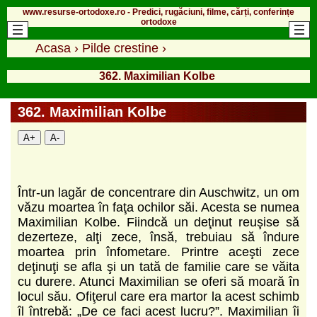
www.resurse-ortodoxe.ro - Predici, rugăciuni, filme, cărți, conferințe
ortodoxe
Acasa
›
Pilde crestine
›
362. Maximilian Kolbe
362. Maximilian Kolbe
A+
A-
Într-un lagăr de concentrare din Auschwitz, un om
văzu moartea în faţa ochilor săi. Acesta se numea
Maximilian Kolbe. Fiindcă un deţinut reuşise să
dezerteze, alţi zece, însă, trebuiau să îndure
moartea prin înfometare. Printre aceşti zece
deţinuţi se afla şi un tată de familie care se văita
cu durere. Atunci Maximilian se oferi să moară în
locul său. Ofiţerul care era martor la acest schimb
îl întrebă: „De ce faci acest lucru?”. Maximilian îi