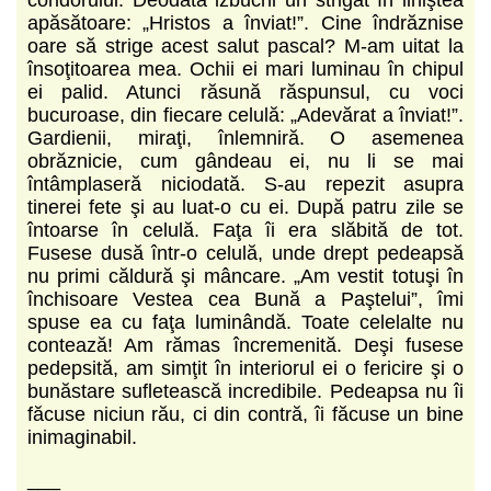
apăsătoare: „Hristos a înviat!”. Cine îndrăznise
oare să strige acest salut pascal? M-am uitat la
însoţitoarea mea. Ochii ei mari luminau în chipul
ei palid. Atunci răsună răspunsul, cu voci
bucuroase, din fiecare celulă: „Adevărat a înviat!”.
Gardienii, miraţi, înlemniră. O asemenea
obrăznicie, cum gândeau ei, nu li se mai
întâmplaseră niciodată. S-au repezit asupra
tinerei fete şi au luat-o cu ei. După patru zile se
întoarse în celulă. Faţa îi era slăbită de tot.
Fusese dusă într-o celulă, unde drept pedeapsă
nu primi căldură şi mâncare. „Am vestit totuşi în
închisoare Vestea cea Bună a Paştelui”, îmi
spuse ea cu faţa luminândă. Toate celelalte nu
contează! Am rămas încremenită. Deşi fusese
pedepsită, am simţit în interiorul ei o fericire şi o
bunăstare sufletească incredibile. Pedeapsa nu îi
făcuse niciun rău, ci din contră, îi făcuse un bine
inimaginabil.
___