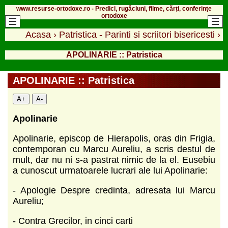
www.resurse-ortodoxe.ro - Predici, rugăciuni, filme, cărți, conferințe
ortodoxe
Acasa
›
Patristica - Parinti si scriitori bisericesti
›
APOLINARIE :: Patristica
APOLINARIE :: Patristica
A+
A-
Apolinarie
Apolinarie, episcop de Hierapolis, oras din Frigia,
contemporan cu Marcu Aureliu, a scris destul de
mult, dar nu ni s-a pastrat nimic de la el. Eusebiu
a cunoscut urmatoarele lucrari ale lui Apolinarie:
- Apologie Despre credinta, adresata lui Marcu
Aureliu;
- Contra Grecilor, in cinci carti