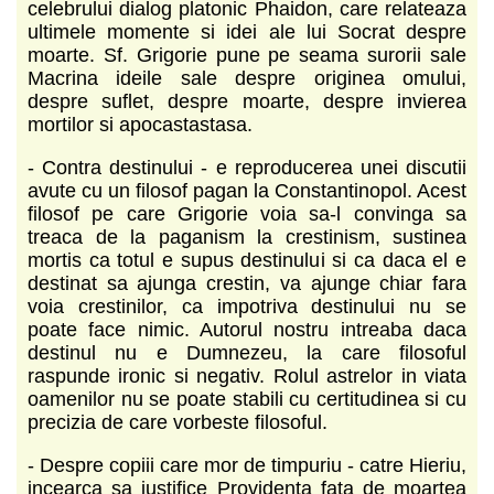
celebrului dialog platonic Phaidon, care relateaza
ultimele momente si idei ale lui Socrat despre
moarte. Sf. Grigorie pune pe seama surorii sale
Macrina ideile sale despre originea omului,
despre suflet, despre moarte, despre invierea
mortilor si apocastastasa.
- Contra destinului - e reproducerea unei discutii
avute cu un filosof pagan la Constantinopol. Acest
filosof pe care Grigorie voia sa-l convinga sa
treaca de la paganism la crestinism, sustinea
mortis ca totul e supus destinului si ca daca el e
destinat sa ajunga crestin, va ajunge chiar fara
voia crestinilor, ca impotriva destinului nu se
poate face nimic. Autorul nostru intreaba daca
destinul nu e Dumnezeu, la care filosoful
raspunde ironic si negativ. Rolul astrelor in viata
oamenilor nu se poate stabili cu certitudinea si cu
precizia de care vorbeste filosoful.
- Despre copiii care mor de timpuriu - catre Hieriu,
incearca sa justifice Providenta fata de moartea