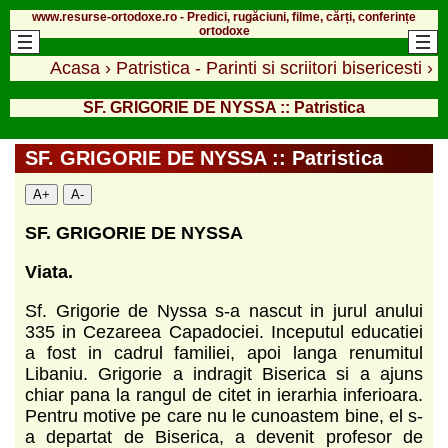
www.resurse-ortodoxe.ro - Predici, rugăciuni, filme, cărți, conferințe
ortodoxe
Acasa
›
Patristica - Parinti si scriitori bisericesti
›
SF. GRIGORIE DE NYSSA :: Patristica
SF. GRIGORIE DE NYSSA :: Patristica
A+
A-
SF. GRIGORIE DE NYSSA
Viata.
Sf. Grigorie de Nyssa s-a nascut in jurul anului
335 in Cezareea Capadociei. Inceputul educatiei
a fost in cadrul familiei, apoi langa renumitul
Libaniu. Grigorie a indragit Biserica si a ajuns
chiar pana la rangul de citet in ierarhia inferioara.
Pentru motive pe care nu le cunoastem bine, el s-
a departat de Biserica, a devenit profesor de