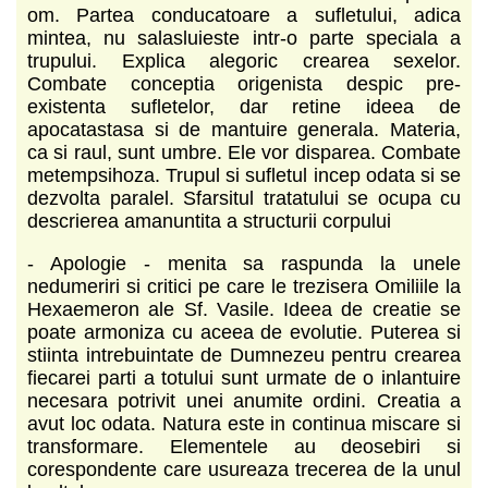
om. Partea conducatoare a sufletului, adica
mintea, nu salasluieste intr-o parte speciala a
trupului. Explica alegoric crearea sexelor.
Combate conceptia origenista despic pre-
existenta sufletelor, dar retine ideea de
apocatastasa si de mantuire generala. Materia,
ca si raul, sunt umbre. Ele vor disparea. Combate
metempsihoza. Trupul si sufletul incep odata si se
dezvolta paralel. Sfarsitul tratatului se ocupa cu
descrierea amanuntita a structurii corpului
- Apologie - menita sa raspunda la unele
nedumeriri si critici pe care le trezisera Omiliile la
Hexaemeron ale Sf. Vasile. Ideea de creatie se
poate armoniza cu aceea de evolutie. Puterea si
stiinta intrebuintate de Dumnezeu pentru crearea
fiecarei parti a totului sunt urmate de o inlantuire
necesara potrivit unei anumite ordini. Creatia a
avut loc odata. Natura este in continua miscare si
transformare. Elementele au deosebiri si
corespondente care usureaza trecerea de la unul