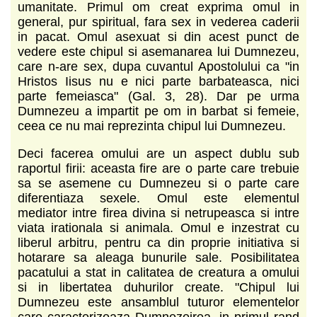
umanitate. Primul om creat exprima omul in
general, pur spiritual, fara sex in vederea caderii
in pacat. Omul asexuat si din acest punct de
vedere este chipul si asemanarea lui Dumnezeu,
care n-are sex, dupa cuvantul Apostolului ca "in
Hristos Iisus nu e nici parte barbateasca, nici
parte femeiasca" (Gal. 3, 28). Dar pe urma
Dumnezeu a impartit pe om in barbat si femeie,
ceea ce nu mai reprezinta chipul lui Dumnezeu.
Deci facerea omului are un aspect dublu sub
raportul firii: aceasta fire are o parte care trebuie
sa se asemene cu Dumnezeu si o parte care
diferentiaza sexele. Omul este elementul
mediator intre firea divina si netrupeasca si intre
viata irationala si animala. Omul e inzestrat cu
liberul arbitru, pentru ca din proprie initiativa si
hotarare sa aleaga bunurile sale. Posibilitatea
pacatului a stat in calitatea de creatura a omului
si in libertatea duhurilor create. "Chipul lui
Dumnezeu este ansamblul tuturor elementelor
care caracterizeaza Dumnezeirea, in primul rand