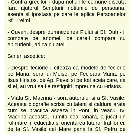
- Contra grecilor - dupa notiunile comune discuta
fara ajutorul Scripturii notiunile de persoana,
esenta si ipostasa pe care le aplica Persoanelor
Sf. Treimi.
- Cuvant despre dumnezeirea Fiului si Sf. Duh - ii
combate pe anomei, pe care-i compara cu
epicurienii, adica cu ateii.
Scrieri ascetice:
- Despre feciorie - citeaza ca modele de feciorie
pe Maria, sora lui Moise, pe Fecioara Maria, pe
Iisus Hristos, pe Ap. Pavel si pe toti aceia care, ca
si el, au vrut sa fie rastigniti impreuna cu Hristos.
- Viata Sf. Macrina - sora autorului si a Sf. Vasile.
Aceasta biografie scrisa cu talent si caldura arata
cum se practica asceza in Pont, in veacul IV.
Macrina aceasta, numita cea Tanara, a jucat un
rol mare in educatia si orientarea tuturor fratilor ei,
de la Sf. Vasile cel Mare pana la Sf. Petru de