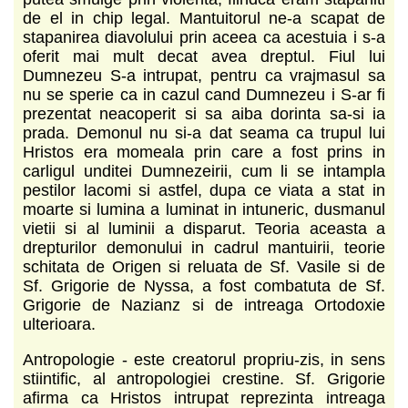
de el in chip legal. Mantuitorul ne-a scapat de
stapanirea diavolului prin aceea ca acestuia i s-a
oferit mai mult decat avea dreptul. Fiul lui
Dumnezeu S-a intrupat, pentru ca vrajmasul sa
nu se sperie ca in cazul cand Dumnezeu i S-ar fi
prezentat neacoperit si sa aiba dorinta sa-si ia
prada. Demonul nu si-a dat seama ca trupul lui
Hristos era momeala prin care a fost prins in
carligul unditei Dumnezeirii, cum li se intampla
pestilor lacomi si astfel, dupa ce viata a stat in
moarte si lumina a luminat in intuneric, dusmanul
vietii si al luminii a disparut. Teoria aceasta a
drepturilor demonului in cadrul mantuirii, teorie
schitata de Origen si reluata de Sf. Vasile si de
Sf. Grigorie de Nyssa, a fost combatuta de Sf.
Grigorie de Nazianz si de intreaga Ortodoxie
ulterioara.
Antropologie - este creatorul propriu-zis, in sens
stiintific, al antropologiei crestine. Sf. Grigorie
afirma ca Hristos intrupat reprezinta intreaga