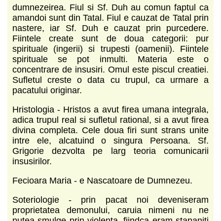
dumnezeirea. Fiul si Sf. Duh au comun faptul ca
amandoi sunt din Tatal. Fiul e cauzat de Tatal prin
nastere, iar Sf. Duh e cauzat prin purcedere.
Fiintele create sunt de doua categorii: pur
spirituale (ingerii) si trupesti (oamenii). Fiintele
spirituale se pot inmulti. Materia este o
concentrare de insusiri. Omul este piscul creatiei.
Sufletul creste o data cu trupul, ca urmare a
pacatului originar.
Hristologia - Hristos a avut firea umana integrala,
adica trupul real si sufletul rational, si a avut firea
divina completa. Cele doua firi sunt strans unite
intre ele, alcatuind o singura Persoana. Sf.
Grigorie dezvolta pe larg teoria comunicarii
insusirilor.
Fecioara Maria - e Nascatoare de Dumnezeu.
Soteriologie - prin pacat noi deveniseram
proprietatea demonului, caruia nimeni nu ne
putea smulge prin violenta, fiindca eram stapaniti