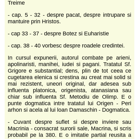
Treime
- cap. 5 - 32 - despre pacat, despre intrupare si
mantuire prin Hristos.
- cap 33 - 37 - despre Botez si Euharistie
- cap. 38 - 40 vorbesc despre roadele credintei.
In cursul expunerii, autorul combate pe arieni,
apolinaristi, manihei, iudei si pagani. Tratatul Sf.
Grigore e substantial; dens, plin de tot ceea ce
cugetarea elenica si crestina au creat mai solid si
mai rezistent, uneori original, dar adesea sub
influenta platonica, origenista, atanasiana sau
chiar sub influenta Sf. Metodiu de Olimp. E o
punte dogmatica intre tratatul lui Origen - Peri
arhon si acela al lui loan Damaschin - Dogmatica.
- Cuvant despre suflet si despre inviere sau
Macrinia - consacrat surorii sale, Macrina, si scris
probabil pe la 380. E o imitatie partial reusita a