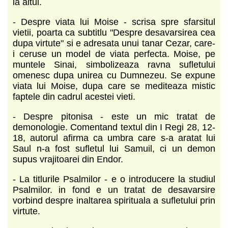
la altul.
- Despre viata lui Moise - scrisa spre sfarsitul
vietii, poarta ca subtitlu "Despre desavarsirea cea
dupa virtute" si e adresata unui tanar Cezar, care-
i ceruse un model de viata perfecta. Moise, pe
muntele Sinai, simbolizeaza ravna sufletului
omenesc dupa unirea cu Dumnezeu. Se expune
viata lui Moise, dupa care se mediteaza mistic
faptele din cadrul acestei vieti.
- Despre pitonisa - este un mic tratat de
demonologie. Comentand textul din I Regi 28, 12-
18, autorul afirma ca umbra care s-a aratat lui
Saul n-a fost sufletul lui Samuil, ci un demon
supus vrajitoarei din Endor.
- La titlurile Psalmilor - e o introducere la studiul
Psalmilor. in fond e un tratat de desavarsire
vorbind despre inaltarea spirituala a sufletului prin
virtute.