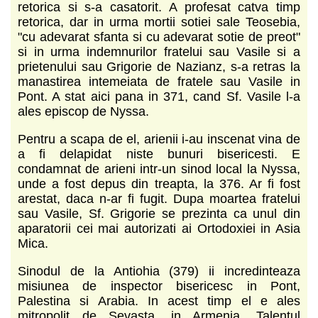
retorica si s-a casatorit. A profesat catva timp
retorica, dar in urma mortii sotiei sale Teosebia,
"cu adevarat sfanta si cu adevarat sotie de preot"
si in urma indemnurilor fratelui sau Vasile si a
prietenului sau Grigorie de Nazianz, s-a retras la
manastirea intemeiata de fratele sau Vasile in
Pont. A stat aici pana in 371, cand Sf. Vasile l-a
ales episcop de Nyssa.
Pentru a scapa de el, arienii i-au inscenat vina de
a fi delapidat niste bunuri bisericesti. E
condamnat de arieni intr-un sinod local la Nyssa,
unde a fost depus din treapta, la 376. Ar fi fost
arestat, daca n-ar fi fugit. Dupa moartea fratelui
sau Vasile, Sf. Grigorie se prezinta ca unul din
aparatorii cei mai autorizati ai Ortodoxiei in Asia
Mica.
Sinodul de la Antiohia (379) ii incredinteaza
misiunea de inspector bisericesc in Pont,
Palestina si Arabia. In acest timp el e ales
mitropolit de Sevasta, in Armenia. Talentul