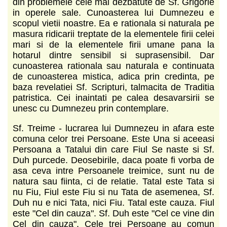
din problemele cele mai dezbatute de Sf. Grigorie
in operele sale. Cunoasterea lui Dumnezeu e
scopul vietii noastre. Ea e rationala si naturala pe
masura ridicarii treptate de la elementele firii celei
mari si de la elementele firii umane pana la
hotarul dintre sensibil si suprasensibil. Dar
cunoasterea rationala sau naturala e continuata
de cunoasterea mistica, adica prin credinta, pe
baza revelatiei Sf. Scripturi, talmacita de Traditia
patristica. Cei inaintati pe calea desavarsirii se
unesc cu Dumnezeu prin contemplare.
Sf. Treime - lucrarea lui Dumnezeu in afara este
comuna celor trei Persoane. Este Una si aceeasi
Persoana a Tatalui din care Fiul Se naste si Sf.
Duh purcede. Deosebirile, daca poate fi vorba de
asa ceva intre Persoanele treimice, sunt nu de
natura sau fiinta, ci de relatie. Tatal este Tata si
nu Fiu, Fiul este Fiu si nu Tata de asemenea, Sf.
Duh nu e nici Tata, nici Fiu. Tatal este cauza. Fiul
este "Cel din cauza". Sf. Duh este "Cel ce vine din
Cel din cauza". Cele trei Persoane au comun