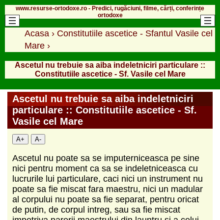
www.resurse-ortodoxe.ro - Predici, rugăciuni, filme, cărți, conferințe
ortodoxe
Acasa
›
Constitutiile ascetice - Sfantul Vasile cel
Mare
›
Ascetul nu trebuie sa aiba indeletniciri particulare ::
Constitutiile ascetice - Sf. Vasile cel Mare
Ascetul nu trebuie sa aiba indeletniciri
particulare :: Constitutiile ascetice - Sf.
Vasile cel Mare
A+
A-
Ascetul nu poate sa se imputerniceasca pe sine
nici pentru moment ca sa se indeletniceasca cu
lucrurile lui particulare, caci nici un instrument nu
poate sa fie miscat fara maestru, nici un madular
al corpului nu poate sa fie separat, pentru oricat
de putin, de corpul intreg, sau sa fie miscat
impotriva parerii maestrului din launtru si a celui