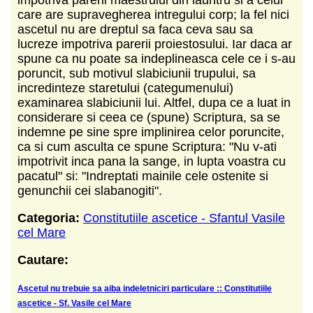
care are supravegherea intregului corp; la fel nici
ascetul nu are dreptul sa faca ceva sau sa
lucreze impotriva parerii proiestosului. Iar daca ar
spune ca nu poate sa indeplineasca cele ce i s-au
poruncit, sub motivul slabiciunii trupului, sa
incredinteze staretului (categumenului)
examinarea slabiciunii lui. Altfel, dupa ce a luat in
considerare si ceea ce (spune) Scriptura, sa se
indemne pe sine spre implinirea celor poruncite,
ca si cum asculta ce spune Scriptura: "Nu v-ati
impotrivit inca pana la sange, in lupta voastra cu
pacatul" si: "Indreptati mainile cele ostenite si
genunchii cei slabanogiti".
Categoria:
Constitutiile ascetice - Sfantul Vasile
cel Mare
Cautare:
Ascetul nu trebuie sa aiba indeletniciri particulare :: Constitutiile
ascetice - Sf. Vasile cel Mare