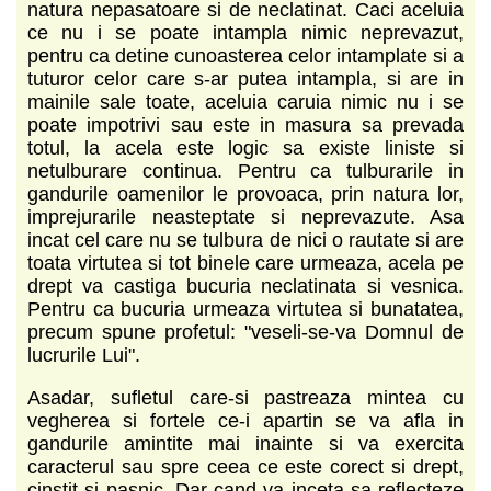
natura nepasatoare si de neclatinat. Caci aceluia
ce nu i se poate intampla nimic neprevazut,
pentru ca detine cunoasterea celor intamplate si a
tuturor celor care s-ar putea intampla, si are in
mainile sale toate, aceluia caruia nimic nu i se
poate impotrivi sau este in masura sa prevada
totul, la acela este logic sa existe liniste si
netulburare continua. Pentru ca tulburarile in
gandurile oamenilor le provoaca, prin natura lor,
imprejurarile neasteptate si neprevazute. Asa
incat cel care nu se tulbura de nici o rautate si are
toata virtutea si tot binele care urmeaza, acela pe
drept va castiga bucuria neclatinata si vesnica.
Pentru ca bucuria urmeaza virtutea si bunatatea,
precum spune profetul: "veseli-se-va Domnul de
lucrurile Lui".
Asadar, sufletul care-si pastreaza mintea cu
vegherea si fortele ce-i apartin se va afla in
gandurile amintite mai inainte si va exercita
caracterul sau spre ceea ce este corect si drept,
cinstit si pasnic. Dar cand va inceta sa reflecteze