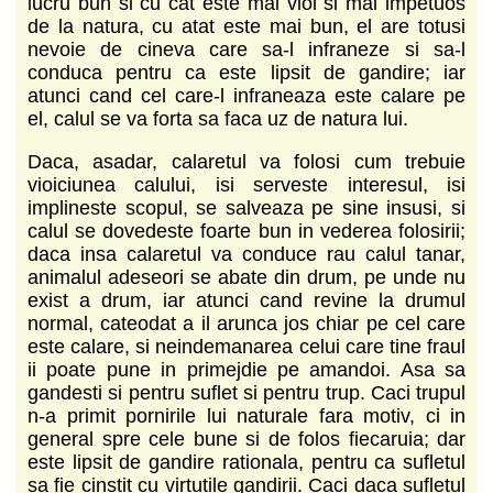
lucru bun si cu cat este mai vioi si mai impetuos
de la natura, cu atat este mai bun, el are totusi
nevoie de cineva care sa-l infraneze si sa-l
conduca pentru ca este lipsit de gandire; iar
atunci cand cel care-l infraneaza este calare pe
el, calul se va forta sa faca uz de natura lui.
Daca, asadar, calaretul va folosi cum trebuie
vioiciunea calului, isi serveste interesul, isi
implineste scopul, se salveaza pe sine insusi, si
calul se dovedeste foarte bun in vederea folosirii;
daca insa calaretul va conduce rau calul tanar,
animalul adeseori se abate din drum, pe unde nu
exist a drum, iar atunci cand revine la drumul
normal, cateodat a il arunca jos chiar pe cel care
este calare, si neindemanarea celui care tine fraul
ii poate pune in primejdie pe amandoi. Asa sa
gandesti si pentru suflet si pentru trup. Caci trupul
n-a primit pornirile lui naturale fara motiv, ci in
general spre cele bune si de folos fiecaruia; dar
este lipsit de gandire rationala, pentru ca sufletul
sa fie cinstit cu virtutile gandirii. Caci daca sufletul