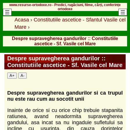
www.resurse-ortodoxe.ro - Predici, rugăciuni, filme, cărți, conferințe
ortodoxe
Acasa
›
Constitutiile ascetice - Sfantul Vasile cel
Mare
›
Despre supravegherea gandurilor :: Constitutiile
ascetice - Sf. Vasile cel Mare
Despre supravegherea gandurilor ::
Constitutiile ascetice - Sf. Vasile cel Mare
A+
A-
Despre supravegherea gandurilor si ca trupul
nu este rau cum au socotit unii
Inainte de orice si cu orice chip trebuie stapanita
ratiunea, avand neadormita supravegherea
gandului, asa incat sa nu ingaduie sufletului sa
incline cu usurinta, din cauza dorintelor