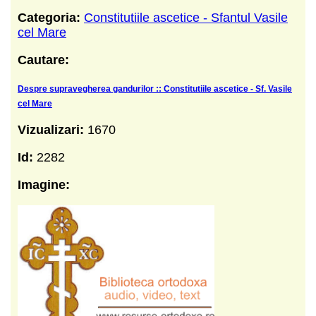
Categoria:
Constitutiile ascetice - Sfantul Vasile
cel Mare
Cautare:
Despre supravegherea gandurilor :: Constitutiile ascetice - Sf. Vasile
cel Mare
Vizualizari:
1670
Id:
2282
Imagine: