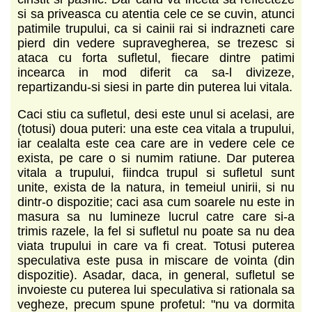
si sa priveasca cu atentia cele ce se cuvin, atunci
patimile trupului, ca si cainii rai si indrazneti care
pierd din vedere supravegherea, se trezesc si
ataca cu forta sufletul, fiecare dintre patimi
incearca in mod diferit ca sa-l divizeze,
repartizandu-si siesi in parte din puterea lui vitala.
Caci stiu ca sufletul, desi este unul si acelasi, are
(totusi) doua puteri: una este cea vitala a trupului,
iar cealalta este cea care are in vedere cele ce
exista, pe care o si numim ratiune. Dar puterea
vitala a trupului, fiindca trupul si sufletul sunt
unite, exista de la natura, in temeiul unirii, si nu
dintr-o dispozitie; caci asa cum soarele nu este in
masura sa nu lumineze lucrul catre care si-a
trimis razele, la fel si sufletul nu poate sa nu dea
viata trupului in care va fi creat. Totusi puterea
speculativa este pusa in miscare de vointa (din
dispozitie). Asadar, daca, in general, sufletul se
invoieste cu puterea lui speculativa si rationala sa
vegheze, precum spune profetul: "nu va dormita