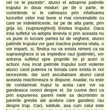
cel ce te pazeste", atunci el adoarme patimile
trupului in doua moduri: pe de o parte, le
cuminteste si le calmeaza prin infatisarea
lucrurilor celor mai bune si mai convenabile cu
care se indeletniceste, iar pe de alta parte, prin
grija lui, (supraveghind) linistea trupului. Daca
insa sufletul va adopta lenevia si prin aceasta nu
va pune in lucrare partea lui de veghere, atunci
patimile trupului vor gasi inactiva puterea vitala, o
vor imparti, si, fiindca nu va exista nimeni ca sa
supravegheze si sa impiedice raul (patimile), vor
antrena sufletul spre propriile lor pl aceri si
actiuni. Asa incat patimile trupului sunt violente
atunci cand puterea ra tionala care exista in noi
lancezeste, dar sunt ascultatoare atunci cand
aceasta reactioneaza si dispune. Asadar, nu este
de condamnat trupul la aceia care vor sa
gandeasca corect despre el. Se cuvine deci ca
prin expunerea parerii mele sa dezmintim si
parerile gresite ale acelora care gandesc rau
despre trup. Caci, iubitule, asa cum calul este