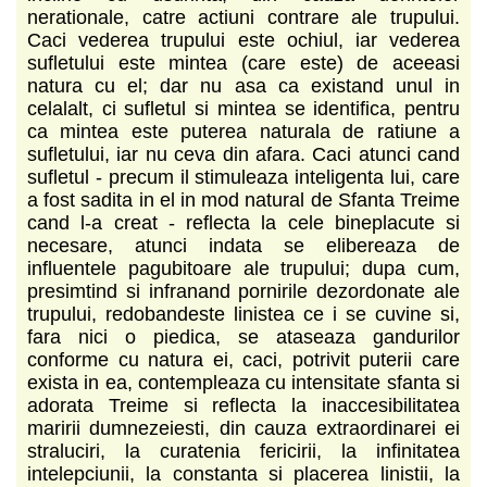
nerationale, catre actiuni contrare ale trupului.
Caci vederea trupului este ochiul, iar vederea
sufletului este mintea (care este) de aceeasi
natura cu el; dar nu asa ca existand unul in
celalalt, ci sufletul si mintea se identifica, pentru
ca mintea este puterea naturala de ratiune a
sufletului, iar nu ceva din afara. Caci atunci cand
sufletul - precum il stimuleaza inteligenta lui, care
a fost sadita in el in mod natural de Sfanta Treime
cand l-a creat - reflecta la cele bineplacute si
necesare, atunci indata se elibereaza de
influentele pagubitoare ale trupului; dupa cum,
presimtind si infranand pornirile dezordonate ale
trupului, redobandeste linistea ce i se cuvine si,
fara nici o piedica, se ataseaza gandurilor
conforme cu natura ei, caci, potrivit puterii care
exista in ea, contempleaza cu intensitate sfanta si
adorata Treime si reflecta la inaccesibilitatea
maririi dumnezeiesti, din cauza extraordinarei ei
straluciri, la curatenia fericirii, la infinitatea
intelepciunii, la constanta si placerea linistii, la