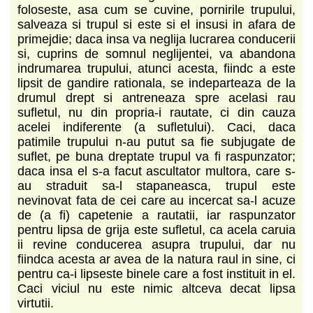
foloseste, asa cum se cuvine, pornirile trupului,
salveaza si trupul si este si el insusi in afara de
primejdie; daca insa va neglija lucrarea conducerii
si, cuprins de somnul neglijentei, va abandona
indrumarea trupului, atunci acesta, fiindc a este
lipsit de gandire rationala, se indeparteaza de la
drumul drept si antreneaza spre acelasi rau
sufletul, nu din propria-i rautate, ci din cauza
acelei indiferente (a sufletului). Caci, daca
patimile trupului n-au putut sa fie subjugate de
suflet, pe buna dreptate trupul va fi raspunzator;
daca insa el s-a facut ascultator multora, care s-
au straduit sa-l stapaneasca, trupul este
nevinovat fata de cei care au incercat sa-l acuze
de (a fi) capetenie a rautatii, iar raspunzator
pentru lipsa de grija este sufletul, ca acela caruia
ii revine conducerea asupra trupului, dar nu
fiindca acesta ar avea de la natura raul in sine, ci
pentru ca-i lipseste binele care a fost instituit in el.
Caci viciul nu este nimic altceva decat lipsa
virtutii.