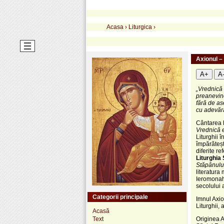
Acasa
›
Liturgica
›
Axionul –
A+
A
„Vrednică 
preanevino
fără de as
cu adevăr
Cântarea l
Vrednică e
Liturghii 
împărăteșt
diferite r
Liturghia 
Stăpânulu
literatura
Ieromonahu
secolului 
Categorii principale
Imnul Axio
Liturghii, 
Acasă
Text
Originea A