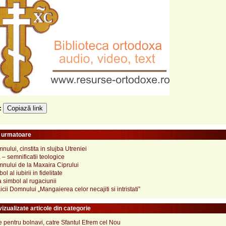
Copiază link
e:
e urmatoare
ului, cinstita in slujba Utreniei
– semnificatii teologice
nului de la Maxaira Ciprului
ol al iubirii in fidelitate
 simbol al rugaciunii
cii Domnului „Mangaierea celor necajiti si intristati”
izualizate articole din categorie
pentru bolnavi, catre Sfantul Efrem cel Nou