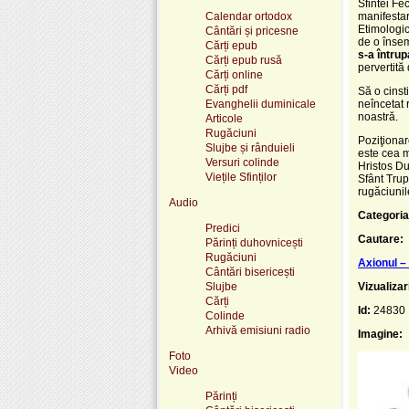
Sfintei Fe
Calendar ortodox
manifesta
Etimologic
Cântări și pricesne
de o însem
Cărți epub
s-a întrup
Cărți epub rusă
pervertită
Cărți online
Cărți pdf
Să o cinst
Evanghelii duminicale
neîncetat 
noastră.
Articole
Rugăciuni
Poziţiona
Slujbe și rânduieli
este cea m
Versuri colinde
Hristos Du
Viețile Sfinților
Sfânt Tru
rugăciunil
Audio
Categoria
Predici
Cautare:
Părinți duhovnicești
Rugăciuni
Axionul –
Cântări bisericești
Slujbe
Vizualizar
Cărți
Id:
24830
Colinde
Arhivă emisiuni radio
Imagine:
Foto
Video
Părinți