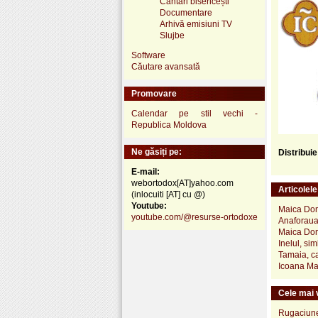
Cântări bisericești
Documentare
Arhivă emisiuni TV
Slujbe
Software
Căutare avansată
Promovare
Calendar pe stil vechi -
Republica Moldova
Ne găsiți pe:
Distribui
E-mail:
webortodox[AT]yahoo.com
Articolel
(inlocuiti [AT] cu @)
Youtube:
Maica Domn
youtube.com/@resurse-ortodoxe
Anaforaua 
Maica Dom
Inelul, simb
Tamaia, ca
Icoana Mai
Cele mai v
Rugaciune 