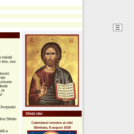
i mărită
 tine, cea
duceri:
ntei
aznicele
texte
 la
ul
 începutul
Sfinții zilei
rul Sfintei
Calendarul ortodox al zilei
Sâmbata, 8 august 2026
ală a