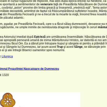
cioare în cursul rugăciunii de mijlocire, mai ales după epoca ereziei lui Nestorie, ca
re spontană a sentimentelor de
venerare
faţă de Preasfânta Născătoare de Dumn
, cuvântul „axion” provine din limba greacă şi înseamnă „vrednică eşti”. Tema axion
nătate deosebită, amintind de faptul că Răscumpărătorul sufletelor noastre, Mântui
at
din Preasfânta Fecioară şi ne-a trecut de la moarte la viaţă, înnoind firea noast
 de păcatul adamic.
im, aşadar, pe Preasfânta Fecioară, care s-a făcut sălaş dumnezeirii, deoarece ea 
rugăciunile, ne umple inimile de nemăsurata dragoste şi mijloceşte în ceruri
mântu
rea Axionului imediat după
Epicleză
are următoarea însemnătate: Născătoarea d
ai apropiată persoană umană de inima Mântuitorului Hristos, iar datorită ei noi am 
mnezeu făcut Om. Ea a dăruit prin întrupare trupul şi sângele ei pentru a plămădi 
pul şi Sângele lui Dumnezeu, iar acum acest
Trup
şi acest
Sânge
, se dăruieşte prin
e ei şi ale întregii Biserici oamenilor spre nemurire.
:
Liturgica
 imnul Preasfintei Nascatoare de Dumnezeu
i:
1320