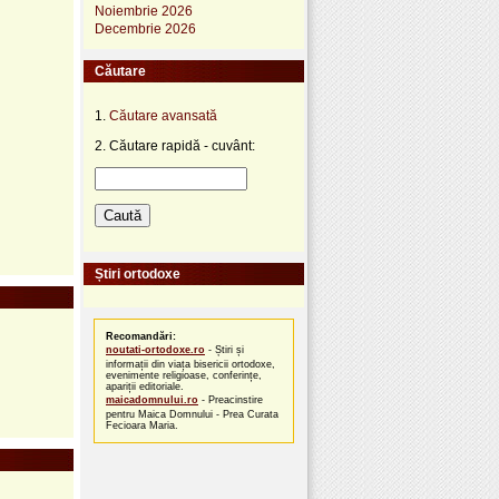
Noiembrie 2026
Decembrie 2026
Căutare
1.
Căutare avansată
2. Căutare rapidă - cuvânt:
Știri ortodoxe
Recomandări:
noutati-ortodoxe.ro
- Știri și
informații din viața bisericii ortodoxe,
evenimente religioase, conferințe,
apariții editoriale.
maicadomnului.ro
- Preacinstire
pentru Maica Domnului - Prea Curata
Fecioara Maria.