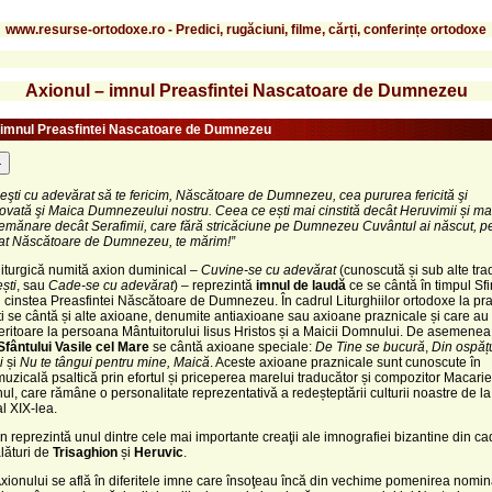
www.resurse-ortodoxe.ro - Predici, rugăciuni, filme, cărți, conferințe ortodoxe
Axionul – imnul Preasfintei Nascatoare de Dumnezeu
 imnul Preasfintei Nascatoare de Dumnezeu
-
eşti cu adevărat să te fericim, Născătoare de Dumnezeu, cea pururea fericită şi
vată şi Maica Dumnezeului nostru. Ceea ce ești mai cinstită decât Heruvimii și ma
emănare decât Serafimii, care fără stricăciune pe Dumnezeu Cuvântul ai născut, pe
at Născătoare de Dumnezeu, te mărim!”
iturgică numită axion duminical
–
Cuvine-se cu adevărat
(cunoscută și sub alte tra
ști
, sau
Cade-se cu adevărat
)
–
reprezintă
imnul de laudă
ce se cântă în timpul Sfi
în cinstea Preasfintei Născătoare de Dumnezeu. În cadrul Liturghiilor ortodoxe la pr
i se cântă și alte axioane, denumite antiaxioane sau axioane praznicale și care au 
eferitoare la persoana Mântuitorului Iisus Hristos și a Maicii Domnului. De asemenea,
Sfântului Vasile cel Mare
se cântă axioane speciale:
De Tine se bucură
,
Din ospăț
i
și
Nu te tângui pentru mine, Maică
. Aceste axioane praznicale sunt cunoscute în
 muzicală psaltică prin efortul și priceperea marelui traducător și compozitor Macarie
l, care rămâne o personalitate reprezentativă a redeșteptării culturii noastre de la
al XIX-lea.
n reprezintă unul dintre cele mai importante creaţii ale imnografiei bizantine din cad
alături de
Trisaghion
și
Heruvic
.
xionului se află în diferitele imne care însoţeau încă din vechime pomenirea nomin