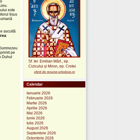
 o
ezeu.
ului este
torul Iisus
ră umană
ne ascultă
irea
e Dumnezeu
primit pe
în Duhul
Sf. Ier. Emilian Mărt., ep.
Cizicului și Miron, ep. Cretei
oferit de resurse-ortodoxe.ro
Calendar
Ianuarie 2026
Februarie 2026
Martie 2026
Aprilie 2026
Mai 2026
Iunie 2026
Iulie 2026
August 2026
Septembrie 2026
Octombrie 2026