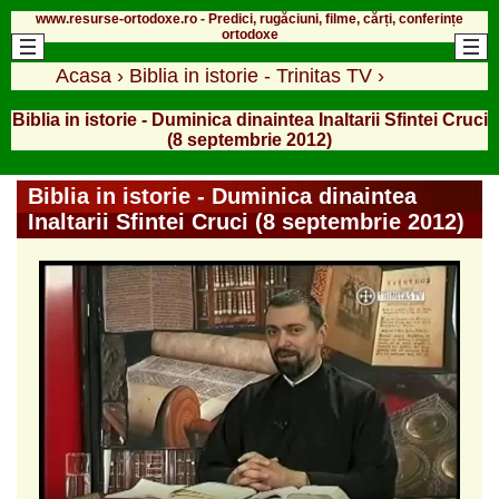
www.resurse-ortodoxe.ro - Predici, rugăciuni, filme, cărți, conferințe
ortodoxe
Acasa
›
Biblia in istorie - Trinitas TV
›
Biblia in istorie - Duminica dinaintea Inaltarii Sfintei Cruci
(8 septembrie 2012)
Biblia in istorie - Duminica dinaintea
Inaltarii Sfintei Cruci (8 septembrie 2012)