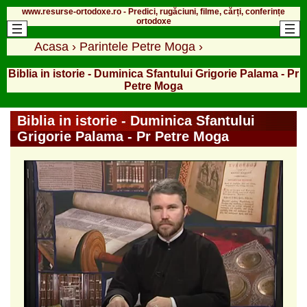
www.resurse-ortodoxe.ro - Predici, rugăciuni, filme, cărți, conferințe
ortodoxe
Acasa
›
Parintele Petre Moga
›
Biblia in istorie - Duminica Sfantului Grigorie Palama - Pr
Petre Moga
Biblia in istorie - Duminica Sfantului
Grigorie Palama - Pr Petre Moga