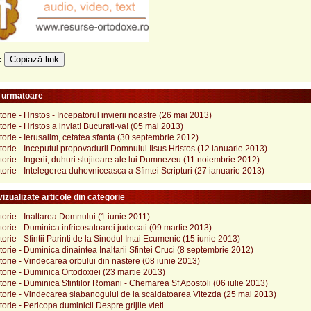
Copiază link
e:
e urmatoare
storie - Hristos - Incepatorul invierii noastre (26 mai 2013)
storie - Hristos a inviat! Bucurati-va! (05 mai 2013)
istorie - Ierusalim, cetatea sfanta (30 septembrie 2012)
istorie - Inceputul propovadurii Domnului Iisus Hristos (12 ianuarie 2013)
istorie - Ingerii, duhuri slujitoare ale lui Dumnezeu (11 noiembrie 2012)
istorie - Intelegerea duhovniceasca a Sfintei Scripturi (27 ianuarie 2013)
izualizate articole din categorie
istorie - Inaltarea Domnului (1 iunie 2011)
istorie - Duminica infricosatoarei judecati (09 martie 2013)
storie - Sfintii Parinti de la Sinodul Intai Ecumenic (15 iunie 2013)
istorie - Duminica dinaintea Inaltarii Sfintei Cruci (8 septembrie 2012)
istorie - Vindecarea orbului din nastere (08 iunie 2013)
istorie - Duminica Ortodoxiei (23 martie 2013)
istorie - Duminica Sfintilor Romani - Chemarea Sf Apostoli (06 iulie 2013)
istorie - Vindecarea slabanogului de la scaldatoarea Vitezda (25 mai 2013)
storie - Pericopa duminicii Despre grijile vieti