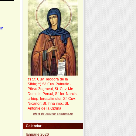
din
†) Sf. Cuv. Teodora de la
Sihla
;
†) Sf. Cuv. Pafnutie -
Pârvu Zugravul
; Sf. Cuv. Mc.
Dometie Persul; Sf. Ier. Narcis,
arhiep. Ierusalimului; Sf. Cuv.
Nicanor; Sf. Irina împ.; Sf.
Antonie de la Optina
oferit de resurse-ortodoxe.ro
Calendar
Ianuarie 2026