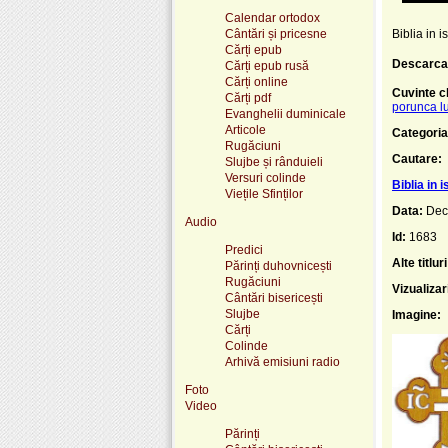
Calendar ortodox
Cântări și pricesne
Biblia in 
Cărți epub
Descarca
Cărți epub rusă
Cărți online
Cuvinte c
Cărți pdf
porunca lu
Evanghelii duminicale
Articole
Categoria
Rugăciuni
Cautare:
Slujbe și rânduieli
Versuri colinde
Biblia in 
Viețile Sfinților
Data:
Dec
Audio
Id:
1683
Predici
Alte titluri
Părinți duhovnicești
Rugăciuni
Vizualizar
Cântări bisericești
Slujbe
Imagine:
Cărți
Colinde
Arhivă emisiuni radio
Foto
Video
Părinți