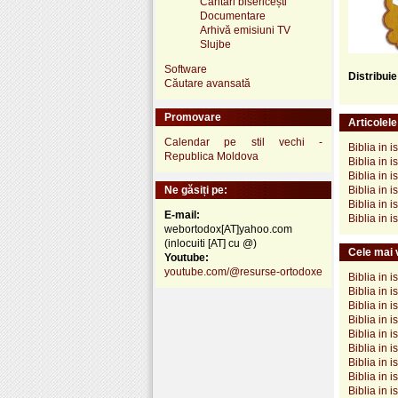
Cântări bisericești
Documentare
Arhivă emisiuni TV
Slujbe
Software
Distribui
Căutare avansată
Promovare
Articolel
Calendar pe stil vechi -
Biblia in i
Republica Moldova
Biblia in i
Biblia in 
Ne găsiți pe:
Biblia in 
Biblia in 
E-mail:
Biblia in 
webortodox[AT]yahoo.com
(inlocuiti [AT] cu @)
Cele mai v
Youtube:
youtube.com/@resurse-ortodoxe
Biblia in 
Biblia in 
Biblia in i
Biblia in 
Biblia in 
Biblia in 
Biblia in 
Biblia in 
Biblia in i