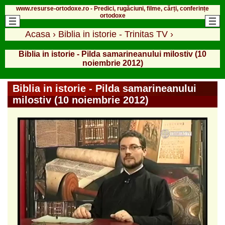
www.resurse-ortodoxe.ro - Predici, rugăciuni, filme, cărți, conferințe
ortodoxe
Acasa
›
Biblia in istorie - Trinitas TV
›
Biblia in istorie - Pilda samarineanului milostiv (10
noiembrie 2012)
Biblia in istorie - Pilda samarineanului
milostiv (10 noiembrie 2012)