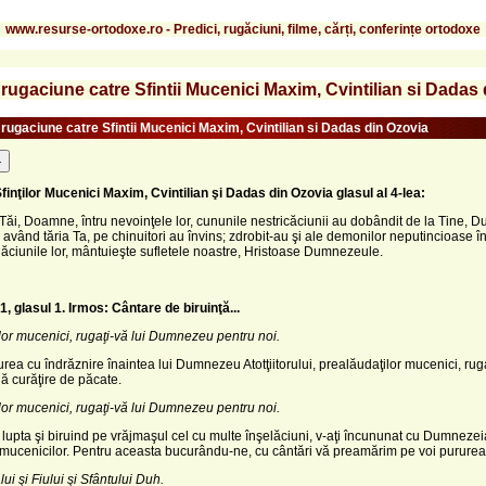
www.resurse-ortodoxe.ro - Predici, rugăciuni, filme, cărți, conferințe ortodoxe
ugaciune catre Sfintii Mucenici Maxim, Cvintilian si Dadas
rugaciune catre Sfintii Mucenici Maxim, Cvintilian si Dadas din Ozovia
-
finţilor Mucenici Maxim, Cvintilian şi Dadas din Ozovia glasul al 4-lea:
Tăi, Doamne, întru nevoinţele lor, cununile nestricăciunii au dobândit de la Tine,
 având tăria Ta, pe chinuitori au învins; zdrobit-au şi ale demonilor neputincioase în
ăciunile lor, mântuieşte sufletele noastre, Hristoase Dumnezeule.
1, glasul 1.
Irmos: C
â
ntare de biruinţă...
ţilor mucenici, rugaţi-vă lui Dumnezeu pentru noi.
rea cu îndrăznire înaintea lui Dumnezeu Atotţiitorului, prealăudaţilor mucenici, rug
uă curăţire de păcate.
ţilor mucenici, rugaţi-vă lui Dumnezeu pentru noi.
lupta şi biruind pe vrăjmaşul cel cu multe înşelă­ciuni, v-aţi încununat cu Dumneze
uce­nicilor. Pentru aceasta bucurându-ne, cu cântări vă preamărim pe voi pururea
ui şi Fiului şi Sfântului Duh.