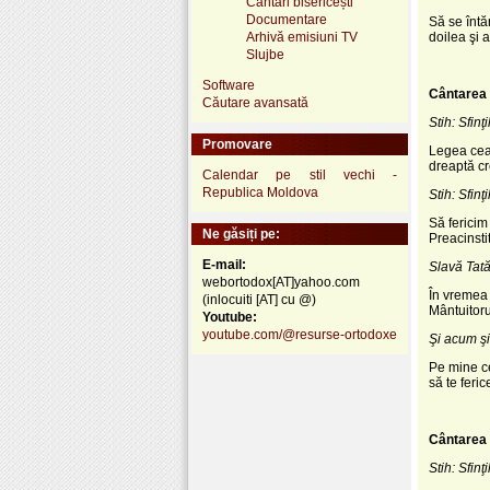
Cântări bisericești
Documentare
Să se întă
Arhivă emisiuni TV
doilea şi 
Slujbe
Software
Cântarea 
Căutare avansată
Stih: Sfin
Promovare
Legea cea
dreaptă cr
Calendar pe stil vechi -
Republica Moldova
Stih: Sfin
Să fericim
Ne găsiți pe:
Preacinsti
E-mail:
Slavă Tatăl
webortodox[AT]yahoo.com
În vremea 
(inlocuiti [AT] cu @)
Mântuitorul
Youtube:
youtube.com/@resurse-ortodoxe
Şi acum şi
Pe mine c
să te feri
Cântarea 
Stih: Sfin