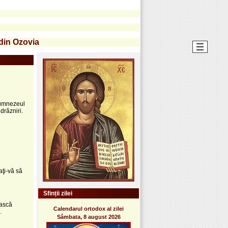
 din Ozovia
 Dumnezeul
drăzniri.
aţi-vă să
Sfinții zilei
iască
Calendarul ortodox al zilei
.
Sâmbata, 8 august 2026