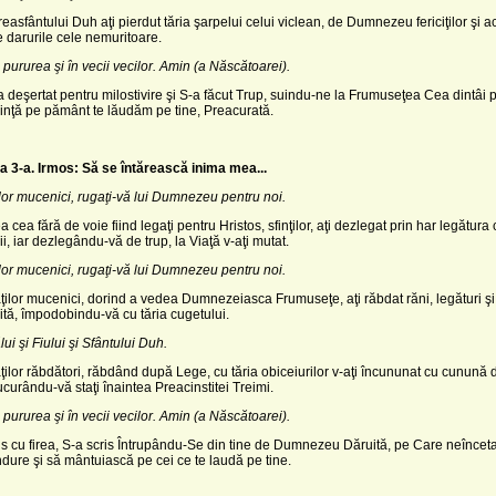
reasfântului Duh aţi pierdut tăria şarpelui celui viclean, de Dumnezeu fericiţilor şi 
de darurile cele nemuritoare.
 pururea şi în vecii vecilor. Amin (a Născătoarei).
 deşertat pentru milostivire şi S-a făcut Trup, suindu-ne la Frumuseţea Cea dintâi p
inţă pe pământ te lăudăm pe tine, Preacurată.
a 3-a.
Irmos: Să se întărească inima mea...
ţilor mucenici, rugaţi-vă lui Dumnezeu pentru noi.
 cea fără de voie fiind legaţi pentru Hristos, sfinţilor, aţi dezlegat prin har legătura
ii, iar dezlegându-vă de trup, la Viaţă v-aţi mutat.
ţilor mucenici, rugaţi-vă lui Dumnezeu pentru noi.
ilor mucenici, dorind a vedea Dumnezeiasca Frumuseţe, aţi răbdat răni, legături ş
tă, împodobindu-vă cu tăria cugetului.
ui şi Fiului şi Sfântului Duh.
ilor răbdători, răbdând după Lege, cu tăria obiceiurilor v-aţi încununat cu cunună d
curându-vă staţi înaintea Preacinstitei Treimi.
 pururea şi în vecii vecilor. Amin (a Născătoarei).
s cu firea, S-a scris Întrupându-Se din tine de Dumnezeu Dăruită, pe Care neînceta
ndure şi să mântuiască pe cei ce te laudă pe tine.