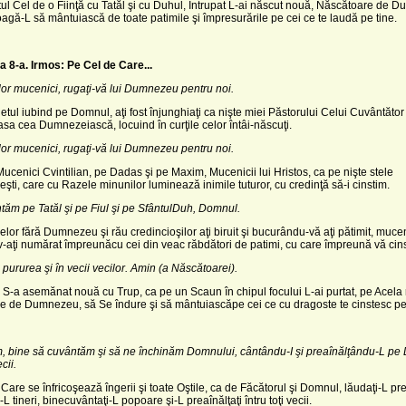
l Cel de o Fiinţă cu Tatăl şi cu Duhul, Întrupat L-ai născut nouă, Născătoare de 
agă-L să mântuiască de toate patimile şi împresurările pe cei ce te laudă pe tine.
a 8-a.
Irmos: Pe Cel de Care...
ţilor mucenici, rugaţi-vă lui Dumnezeu pentru noi.
fletul iubind pe Domnul, aţi fost înjunghiaţi ca nişte miei Păstorului Celui Cuvântător 
sa cea Dumnezeiască, locuind în curţile celor întâi-născuţi.
ţilor mucenici, rugaţi-vă lui Dumnezeu pentru noi.
 Mucenici Cvintilian, pe Dadas şi pe Maxim, Mucenicii lui Hristos, ca pe nişte stele
ti, care cu Razele minunilor luminează inimile tuturor, cu credinţă să-i cinstim.
ăm pe Tatăl şi pe Fiul şi pe
Sfântul
Duh
, Domnul.
celor fără Dumnezeu şi rău credincioşilor aţi biruit şi bucurându-vă aţi pătimit, muceni
 v-aţi numărat împreunăcu cei din veac răbdători de patimi, cu care împreună vă cin
 pururea şi în vecii vecilor. Amin (a Născătoarei).
S-a asemănat nouă cu Trup, ca pe un Scaun în chipul focului L-ai purtat, pe Acela
 de Dumnezeu, să Se îndure şi să mântuiascăpe cei ce cu dragoste te cinstesc pe 
, bine să cuvântăm şi să ne închinăm Domnului, cântându-I şi preaînălţându-L pe
ecii.
Care se înfricoşează îngerii şi toate Oştile, ca de Făcătorul şi Domnul, lăudaţi-L pre
-L tineri, binecuvântaţi-L popoare şi-L preaînălţaţi întru toţi vecii.