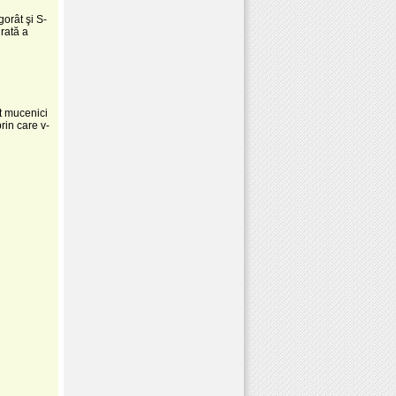
orât şi S-
rată a
at mucenici
prin care v-