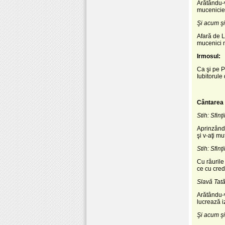
Arătându-v
muceniciei
Şi acum şi
Afară de Le
mucenici m
Irmosul:
Ca şi pe P
Iubitorule
Cântarea 
Stih: Sfin
Aprinzându-
şi v-aţi m
Stih: Sfin
Cu râurile
ce cu cred
Slavă Tatăl
Arătându-v
lucrează i
Şi acum şi