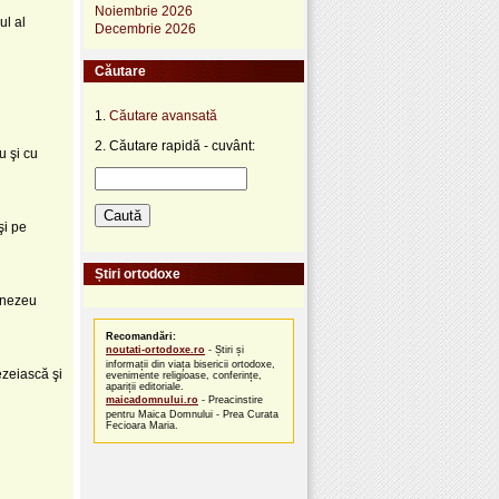
Noiembrie 2026
ul al
Decembrie 2026
Căutare
1.
Căutare avansată
2. Căutare rapidă - cuvânt:
u şi cu
şi pe
Știri ortodoxe
umnezeu
Recomandări:
noutati-ortodoxe.ro
- Știri și
informații din viața bisericii ortodoxe,
zeiască şi
evenimente religioase, conferințe,
apariții editoriale.
maicadomnului.ro
- Preacinstire
pentru Maica Domnului - Prea Curata
Fecioara Maria.