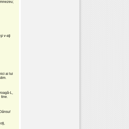
Dumnezeu;
şi v-aţi
ci ai lui
stim.
 roagă-L,
tine.
 Dânsul
oţi,