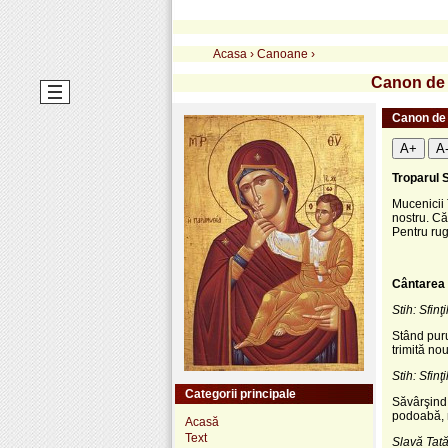
Acasa
›
Canoane
›
Canon de r
Canon de 
A+
A
Troparul S
Mucenicii 
nostru. Că
Pentru rug
C
ântarea 
Stih: Sfin
Stând puru
trimită no
Stih: Sfin
Categorii principale
Săvârşind 
podoabă, m
Acasă
Text
Slavă Tatăl