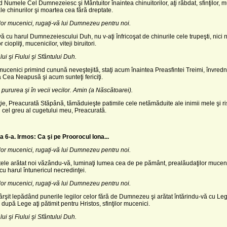
d Numele Cel Dumnezeiesc şi Mântuitor înaintea chinuitorilor, aţi răbdat, sfinţilor, 
ale chinurilor şi moartea cea fără dreptate.
ţilor mucenici, rugaţi-vă lui Dumnezeu pentru noi.
vă cu harul Dumneze­iescului Duh, nu v-aţi înfricoşat de chinurile cele trupeşti, nici 
 ciopliţi, mucenicilor, viteji biruitori.
ui şi Fiului şi Sfântului Duh.
i mucenici primind cunună neveştejită, staţi acum înaintea Preasfintei Treimi, învred
Cea Neapusă şi acum sunteţi fericiţi.
 pururea şi în vecii vecilor. Amin (a Născătoarei).
e, Preacurată Stă­până, tămăduieşte patimile cele netămăduite ale inimii mele şi ri
l cel greu al cugetului meu, Preacurată.
a 6-a.
Irmos: Ca şi pe Proorocul Iona...
ţilor mucenici, rugaţi-vă lui Dumnezeu pentru noi.
tele arătat noi văzându-vă, luminaţi lumea cea de pe pământ, prealăudaţilor muceni
u harul întunericul necredinţei.
ţilor mucenici, rugaţi-vă lui Dumnezeu pentru noi.
ârşit lepădând punerile legilor celor fără de Dumnezeu şi arătat întărindu-vă cu Le
după Lege aţi pătimit pentru Hristos, sfinţilor mucenici.
ui şi Fiului şi Sfântului Duh.