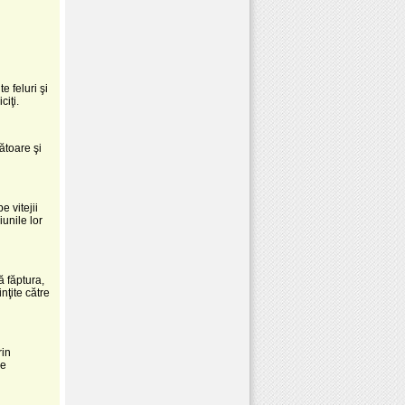
e feluri şi
iţi.
ătoare şi
 vitejii
iunile lor
ă făptura,
nţite către
rin
de