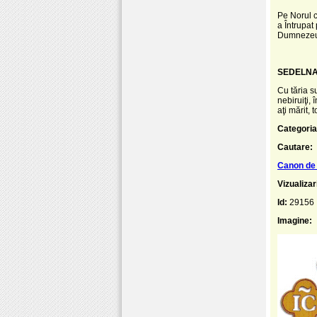
Pe Norul c
a Întrupat
Dumnezeul
SEDELNA,
Cu tăria s
nebiruiţi, 
aţi mărit, 
Categoria
Cautare:
Canon de 
Vizualizar
Id:
29156
Imagine: