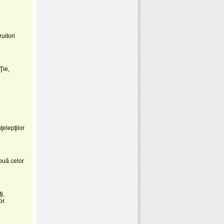
ruitori
Ţie,
ţelepţilor
nouă celor
i,
or.