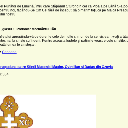
el Purtător de Lumină, întru care Stăpânul tuturor din cer ca Ploaia pe Lână S-a pog
 pentru noi, făcându-Se Om Cel fără de început, să o mărim toţi, ca pe Maica Preacu
ui nostru.
 glasul 1.
Podobie: Mormântul Tău...
ufletului apropiindu-vă de durerile cele de multe chinuri de la cel viclean, v-aţi arăt
întocmai la cinste cu îngerii. Pentru aceasta luptele şi patimile voastre cele cinstite, 
toată lumea le cinsteşte.
:
Canoane
rugaciune catre Sfintii Mucenici Maxim, Cvintilian si Dadas din Ozovia
i:
534