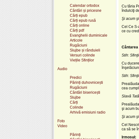
Calendar ortodox
Cu tăria P
Cântări și pricesne
îndulciţi 
Cărți epub
Şi acum şi
Cărți epub rusă
Cărți online
Cel Ce S-a
Cărți pdf
ce cu cred
Evanghelii duminicale
Articole
Rugăciuni
Cântarea 
Slujbe și rânduieli
Versuri colinde
Stih: Sfin
Viețile Sfinților
Cu ducerea
înşelăciun
Audio
Stih: Sfin
Predici
Părinți duhovnicești
Prealăudaţ
Rugăciuni
cea cumpli
Cântări bisericești
Slavă Tatăl
Slujbe
Cărți
Prealăudaţ
Colinde
şi acum bu
Arhivă emisiuni radio
Şi acum şi
Foto
Cel Nescri
Video
ca să se î
Părinți
Irmosul: