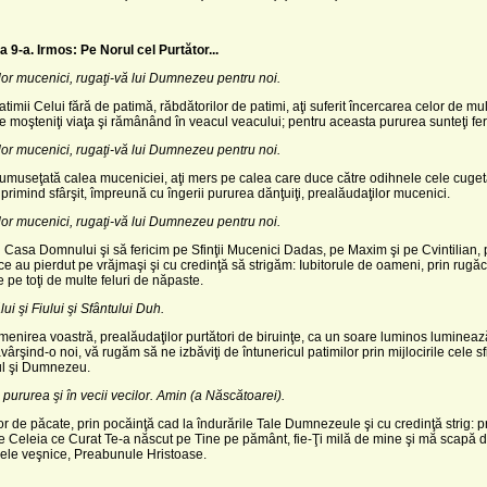
a 9-a.
Irmos: Pe Norul cel Purtător...
ţilor mucenici, rugaţi-vă lui Dumnezeu pentru noi.
imii Celui fără de patimă, răbdătorilor de patimi, aţi suferit încercarea celor de mult
e moşteniţi viaţa şi rămânând în veacul veacului; pentru aceasta pururea sunteţi feric
ţilor mucenici, rugaţi-vă lui Dumnezeu pentru noi.
rumuseţată calea muceniciei, aţi mers pe calea care duce către odihnele cele cuget
 primind sfârşit, împreună cu îngerii pururea dănţuiţi, prealăudaţilor mucenici.
ţilor mucenici, rugaţi-vă lui Dumnezeu pentru noi.
 Casa Domnului şi să fericim pe Sfinţii Mucenici Dadas, pe Maxim şi pe Cvintilian, pe
 ce au pierdut pe vrăjmaşi şi cu credinţă să strigăm: Iubitorule de oameni, prin rugăc
 pe toţi de multe feluri de năpaste.
ui şi Fiului şi Sfântului Duh.
omenirea voastră, prealăudaţilor purtători de biruinţe, ca un soare luminos lumineaz
ârşind-o noi, vă rugăm să ne izbăviţi de întunericul patimilor prin mijlocirile cele sfi
ul şi Dumnezeu.
 pururea şi în vecii vecilor. Amin (a Născătoarei).
tor de păcate, prin pocăinţă cad la îndurările Tale Dumnezeule şi cu credinţă strig: p
e Celeia ce Curat Te-a născut pe Tine pe pământ, fie-Ţi milă de mine şi mă scapă 
cele veşnice, Preabunule Hristoase.