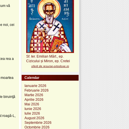
acum vă
e noi, cei
Sf. Ier. Emilian Mărt., ep.
 cea rea a
Cizicului și Miron, ep. Cretei
oferit de resurse-ortodoxe.ro
i moartea
Calendar
Ianuarie 2026
Februarie 2026
Martie 2026
e biruinţă
Aprilie 2026
Mai 2026
Iunie 2026
Iulie 2026
t roagă-L,
August 2026
Septembrie 2026
Octombrie 2026