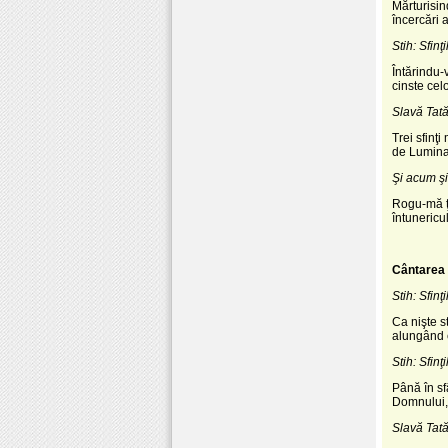
Mărturisin
încercări 
Stih: Sfin
Întărindu-
cinste celor
Slavă Tatăl
Trei sfinţ
de Lumina 
Şi acum şi
Rogu-mă ţi
întunericu
Cântarea 
Stih: Sfin
Ca nişte s
alungând c
Stih: Sfin
Până în sf
Domnului, 
Slavă Tatăl