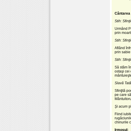
Cântarea 
Stih: Sfin
Urmând Pat
prin moart
Stih: Sfin
Aflând înf
prin sabie
Stih: Sfin
Să stăm în
ostaşi cei
mântuieşte
Slavă Tatăl
Sfinţită p
pe care săv
Mântuitor
Şi acum şi
Fiind iubi
rugăciunil
chinurile 
Irmosul: