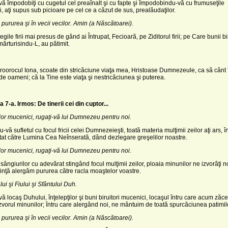
ă împodobiţi cu cugetul cel preaînalt şi cu fapte şi împodobindu-vă cu frumuseţile
, aţi supus sub picioare pe cel ce a căzut de sus, prealăudaţilor.
 pururea şi în vecii vecilor. Amin (a Născătoarei).
gile firii mai presus de gând ai Întrupat, Fecioară, pe Ziditorul firii; pe Care bunii bi
ărturisindu-L, au pătimit.
roorocul Iona, scoate din stricăciune viaţa mea, Hristoase Dumnezeule, ca să cânt 
 de oameni; că la Tine este viaţa şi nestricăciunea şi puterea.
a 7-a.
Irmos: De tinerii cei din cuptor...
ţilor mucenici, rugaţi-vă lui Dumnezeu pentru noi.
vă sufletul cu focul fricii celei Dumnezeieşti, toată materia mulţimii zeilor aţi ars, în
utat către Lumina Cea Neînserată, dând dezlegare greşelilor noastre.
ţilor mucenici, rugaţi-vă lui Dumnezeu pentru noi.
 sângiurilor cu adevărat stingând focul mulţimii zeilor, ploaia minunilor ne izvorâţi 
inţă aler­găm pururea către racla moaş­telor voastre.
ui şi Fiului şi Sfântului Duh.
ă locaş Duhului, înţelepţilor şi buni biruitori mucenici, locaşul întru care acum zăceţ
zvorul minunilor; întru care alergând noi, ne mântuim de toată spurcăciunea patimil
 pururea şi în vecii vecilor. Amin (a Născătoarei).