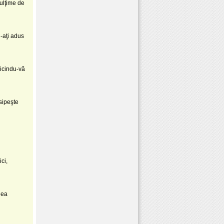
mulţime de
n-aţi adus
nicindu-vă
sipeşte
ci,
gea