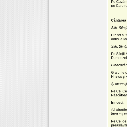
Pe Cuvântu
pe Care ro
Cântarea 
Stih: Sfin
Din tot su
adus la Ma
Stih: Sfin
Pe Sfinţii
Dumnezeieş
Binecuvânt
Graiurile 
Hristos şi
Şi acum şi
Pe Cel Ce 
Născătoare
Irmosul:
Să lăudăm
întru toţi v
Pe Cel de 
preaslăviţi