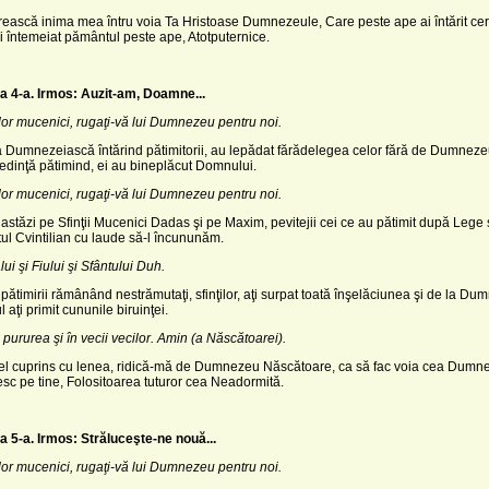
rească inima mea întru voia Ta Hristoase Dumnezeule, Care peste ape ai întărit cer
ai întemeiat pământul peste ape, Atotputernice.
a 4-a.
Irmos: Auzit-am, Doamne...
ţilor mucenici, rugaţi-vă lui Dumnezeu pentru noi.
 Dumnezeiască întărind pătimitorii, au lepădat fărădelegea celor fără de Dumneze
edinţă pătimind, ei au bineplăcut Domnului.
ţilor mucenici, rugaţi-vă lui Dumnezeu pentru noi.
 astăzi pe Sfinţii Mucenici Dadas şi pe Maxim, pevitejii cei ce au pătimit după Lege 
tul Cvintilian cu laude să-l încununăm.
ui şi Fiului şi Sfântului Duh.
pătimirii rămânând nestrămutaţi, sfinţilor, aţi surpat toată înşelăciunea şi de la D
 aţi primit cununile biruinţei.
 pururea şi în vecii vecilor. Amin (a Născătoarei).
el cuprins cu lenea, ridică-mă de Dumnezeu Născătoare, ca să fac voia cea Dumne
cesc pe tine, Folositoarea tuturor cea Neadormită.
a 5-a.
Irmos: Străluceşte-ne nouă...
ţilor mucenici, rugaţi-vă lui Dumnezeu pentru noi.