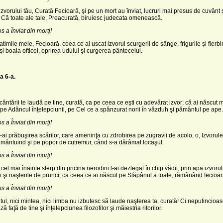
 izvorului tău, Curată Fecioară, şi pe un mort au înviat, lucruri mai presus de cuvânt 
 Că toate ale tale, Prea­curată, biruiesc judecata ome­nească.
os a Înviat din morţi!
timile mele, Fecioară, ceea ce ai uscat izvorul scurgerii de sânge, frigurile şi fierbi
 şi boala ofticei, oprirea udului şi curgerea pântecelui.
a 6-a.
cântării te laudă pe tine, curată, ca pe ceea ce eşti cu adevărat izvor; că ai născut 
pe Adâncul înţelepciunii, pe Cel ce a spânzurat norii în văzduh şi pământul pe ape.
os a Înviat din morţi!
-ai prăbuşirea scă­rilor, care ameninţa cu zdrobirea pe zugravii de acolo, o, Izvorule
 mântuind şi pe popor de cutremur, când s-a dărâmat locaşul.
os a Înviat din morţi!
el mai înainte sterp din pricina nerodirii l-ai dezlegat în chip vădit, prin apa izvorul
ti şi naşterile de prunci, ca ceea ce ai născut pe Stă­pânul a toate, rămânând fecioar
os a Înviat din morţi!
tul, nici mintea, nici limba nu izbutesc să laude naşte­rea ta, curată! Ci neputincioas
ă faţă de tine şi înţelepciunea filozofilor şi măies­tria ritorilor.