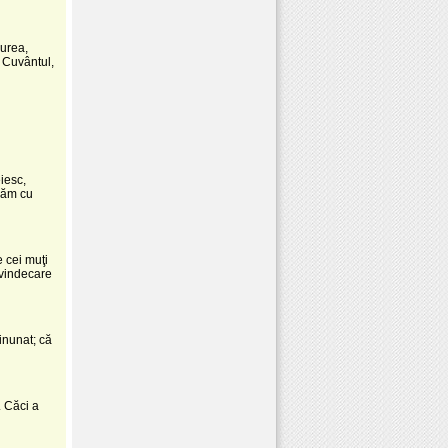
rurea,
Cu­vântul,
iesc,
ăpăm cu
e cei muţi
i vindecare
inu­nat; că
. Căci a