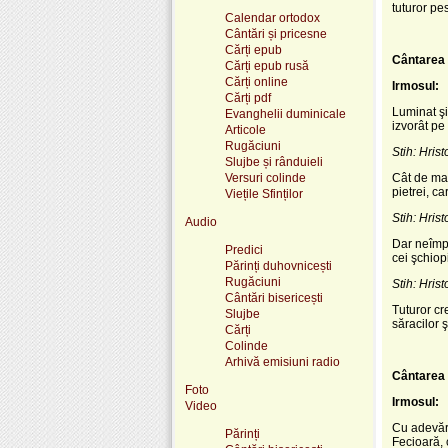
tuturor pe
Calendar ortodox
Cântări și pricesne
Cărți epub
Cântarea 
Cărți epub rusă
Cărți online
Irmosul:
Cărți pdf
Luminat şi 
Evanghelii duminicale
izvorât pe
Articole
Rugăciuni
Stih: Hrist
Slujbe și rânduieli
Versuri colinde
Cât de mar
pietrei, c
Viețile Sfinților
Stih: Hrist
Audio
Dar neîmpu
Predici
cei şchiop
Părinți duhovnicești
Rugăciuni
Stih: Hrist
Cântări bisericești
Tuturor cr
Slujbe
săracilor 
Cărți
Colinde
Arhivă emisiuni radio
Cântarea 
Foto
Irmosul:
Video
Cu adevăra
Părinți
Fecioară, 