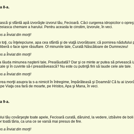
a 8-a.
că şi sfântă apă izvorăşte izvorul tău, Fecioară. Căci curgerea idropicilor o opre
iasca chemare a harului. Pentru aceasta te cinstim, Izvorule, în veci.
os a Înviat din morţi!
toţi, cu înţelepciune, apa cea sfântă şi de viaţă izvorâtoare; că pornirea nădufului 
 liberă o face spre răsuflare. O! minunile tale, Curată Născătoare de Dumnezeu!
os a Înviat din morţi!
 lăuda minunea naş­terii tale, Prealăudată? Dar şi ce minte ar putea să privească iz
tale şi în cuvinte să-l preaslăvească? Nu este cu putinţă firii să laude cele ale tale.
os a Înviat din morţi!
rea morţii asupra ta s-a nimicit în întregime, împără­teasă şi Doamnă! Că tu ai izvor
 pe Viaţa cea fară de moarte, pe Hristos, Apa şi Mana, în veci.
a 9-a.
lui tău covârşeşte toate apele, Fecioară curată, dăruind, la vedere, izbăvire de boli
or toată tăria, ca una ce se varsă mai presus de fire.
os a Înviat din morţi!