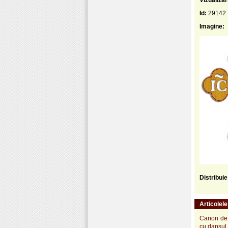
Id:
29142
Imagine:
Distribui
Articolel
Canon de r
cu dansul