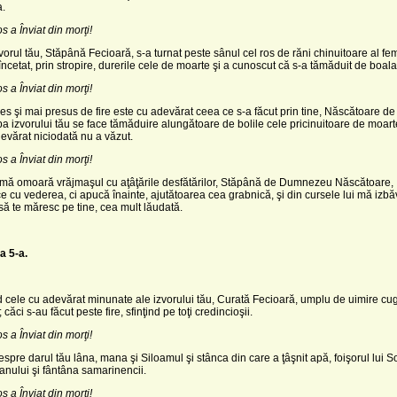
a.
os a Înviat din morţi!
vorul tău, Stăpână Fecioară, s-a turnat peste sânul cel ros de răni chinuitoare al feme
încetat, prin stropire, durerile cele de moarte şi a cunos­cut că s-a tămăduit de boala
os a Înviat din morţi!
es şi mai presus de fire este cu adevărat ceea ce s-a făcut prin tine, Născătoare 
a izvorului tău se face tămăduire alungătoare de bolile cele pricinuitoare de moart
devărat niciodată nu a văzut.
os a Înviat din morţi!
 mă omoară vrăjmaşul cu aţâţările desfătărilor, Stăpână de Dumnezeu Născătoare, 
e cu vederea, ci apucă înainte, ajutătoarea cea grabnică, şi din cursele lui mă izbă
ă te mă­resc pe tine, cea mult lăudată.
a 5-a.
nd cele cu adevărat minunate ale izvorului tău, Curată Fecioară, umplu de uimire cu
căci s-au făcut peste fire, sfinţind pe toţi credincioşii.
os a Înviat din morţi!
espre darul tău lâna, mana şi Siloamul şi stânca din care a ţâşnit apă, foişorul lui 
anului şi fântâna samarinencii.
os a Înviat din morţi!