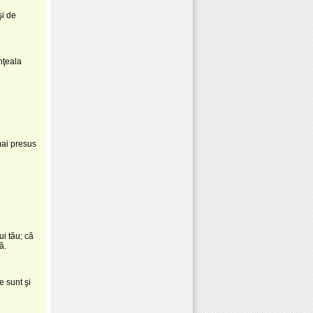
şi de
nţeala
mai presus
ui tău; că
ă.
e sunt şi