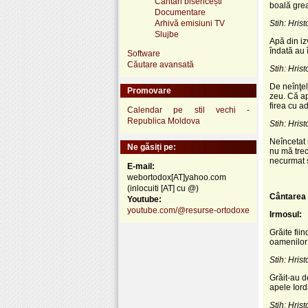
Cântări bisericești
boală gre
Documentare
Arhivă emisiuni TV
Stih: Hrist
Slujbe
Apă din iz
îndată au 
Software
Căutare avansată
Stih: Hrist
De neînţel
Promovare
zeu. Că ap
firea cu a
Calendar pe stil vechi -
Republica Moldova
Stih: Hrist
Neîncetat
Ne găsiți pe:
nu mă trec
necurmat s
E-mail:
webortodox[AT]yahoo.com
(inlocuiti [AT] cu @)
Cântarea 
Youtube:
youtube.com/@resurse-ortodoxe
Irmosul:
Grăite fii
oamenilor; 
Stih: Hrist
Grăit-au d
apele Iord
Stih: Hrist