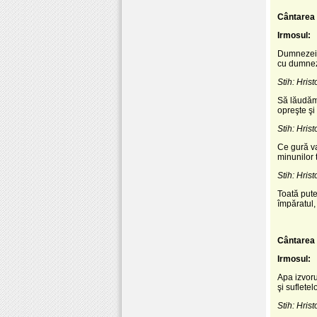
Cântarea 
Irmosul:
Dumnezeias
cu dumneze
Stih: Hrist
Să lăudăm 
opreşte şi
Stih: Hrist
Ce gură va
minunilor 
Stih: Hrist
Toată pute
împăratul,
Cântarea 
Irmosul:
Apa izvoru
şi sufletel
Stih: Hrist