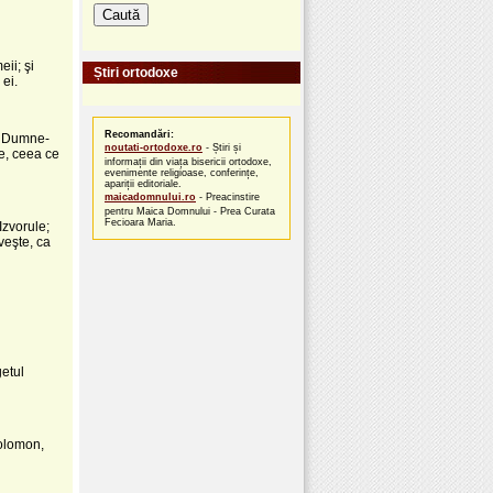
ii; şi
Știri ortodoxe
 ei.
Recomandări:
de Dumne­
noutati-ortodoxe.ro
- Știri și
e, ceea ce
informații din viața bisericii ortodoxe,
evenimente religioase, conferințe,
apariții editoriale.
maicadomnului.ro
- Preacinstire
pentru Maica Domnului - Prea Curata
Fecioara Maria.
Izvorule;
veşte, ca
getul
Solomon,