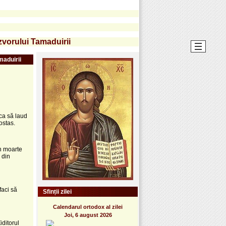
vorului Tamaduirii
maduirii
ca să laud
ostas.
in moarte
 din
faci să
Sfinții zilei
Calendarul ortodox al zilei
Joi, 6 august 2026
iditorul