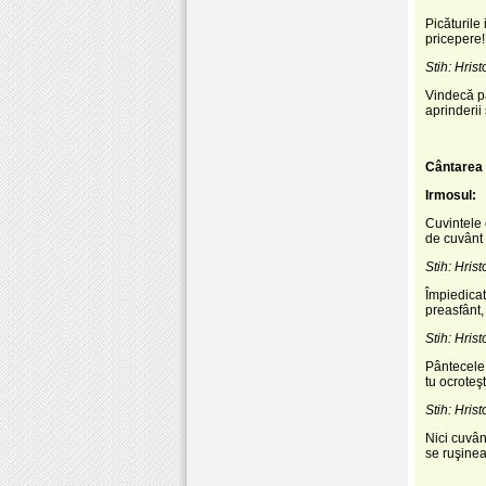
Picăturile
pricepere!
Stih: Hrist
Vindecă pa
aprinderii
Cântarea 
Irmosul:
Cuvintele 
de cuvânt 
Stih: Hrist
Împiedicat
preasfânt,
Stih: Hrist
Pântecele c
tu ocroteş
Stih: Hrist
Nici cuvân
se ruşineaz