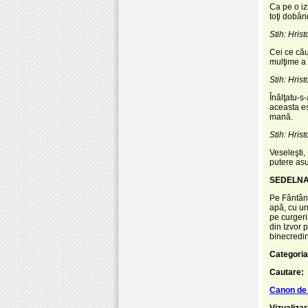
Ca pe o iz
toţi dobân
Stih: Hrist
Cei ce cău
mulţime a 
Stih: Hrist
Înălţatu-s
aceasta es
mană.
Stih: Hrist
Veseleşti,
putere asup
SEDELNA g
Pe Fântâna
apă, cu un
pe curgeri
din Izvor 
binecredin
Categoria
Cautare:
Canon de 
Vizualizar