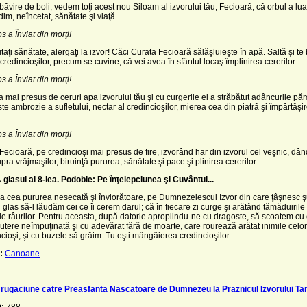
băvire de boli, vedem toţi acest nou Siloam al izvorului tău, Fecioară; că orbul a lua
dim, neîncetat, sănătate şi viaţă.
os a Înviat din morţi!
taţi sănătate, alergaţi la izvor! Căci Curata Fecioară să­lăşluieşte în apă. Saltă şi te
credincioşilor, precum se cuvine, că vei avea în sfântul locaş împlinirea cererilor.
os a Înviat din morţi!
-a mai presus de ce­ruri apa izvorului tău şi cu curge­rile ei a străbătut adâncurile pă
te ambrozie a sufletului, nectar al credincioşilor, mierea cea din piatră şi împărtă­şi
os a Înviat din morţi!
 Fecioară, pe credin­cioşi mai presus de fire, izvorând har din izvorul cel veşnic, dân
ra vrăjmaşilor, bi­ruinţă pururea, sănătate şi pace şi plinirea cererilor.
lasul al 8-lea. Podobie: Pe înţelepciunea şi Cuvântul...
 cea pururea nese­cată şi înviorătoare, pe Dumne­zeiescul Izvor din care ţâşnesc 
 glas să-l lăudăm cei ce îi cerem darul; că în fiecare zi curge şi arătând tămă­duiril
le râu­rilor. Pentru aceasta, după datorie apropiindu-ne cu dragoste, să scoatem cu
pu­tere neîmpuţinată şi cu adevărat fără de moarte, care rourează arătat inimile celor
cioşi; şi cu buzele să grăim: Tu eşti mângâierea credincioşilor.
:
Canoane
rugaciune catre Preasfanta Nascatoare de Dumnezeu la Praznicul Izvorului Ta
i:
788