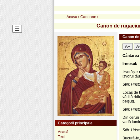
Acasa
›
Canoane
›
Canon de rugaciun
Canon de 
A+
A
Cântarea 1
Irmosul:
Izvorăşte-
izvorul tău
Stih: Hrist
Locaş de t
vădită rid
belşug.
Stih: Hrist
Din ceruri
vadă lumin
Categorii principale
Stih: Hrist
Acasă
Text
Bucură-te,