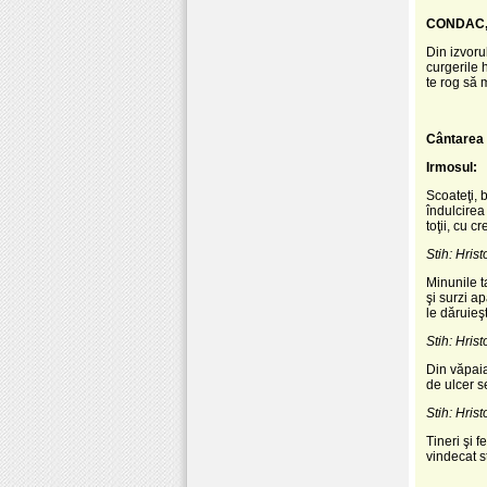
CONDAC, g
Din izvoru
curgerile 
te rog să 
Cântarea 
Irmosul:
Scoateţi, 
îndulcirea
toţii, cu 
Stih: Hrist
Minunile t
şi surzi a
le dăruieş
Stih: Hrist
Din văpaia
de ulcer s
Stih: Hrist
Tineri şi 
vindecat st