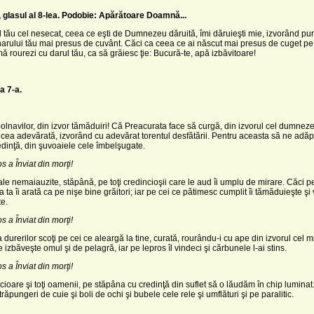
lasul al 8-lea. Podobie: Apărătoare Doamnă...
l tău cel nesecat, ceea ce eşti de Dumnezeu dăruită, îmi dăruieşti mie, izvorând pu
harului tău mai presus de cuvânt. Căci ca ceea ce ai născut mai presus de cuget pe 
mă rourezi cu darul tău, ca să grăiesc ţie: Bucură-te, apă izbăvitoare!
a 7-a.
bolnavilor, din izvor tămăduiri! Că Preacurata face să curgă, din izvorul cel dumneze
 cea adevărată, izvorând cu adevărat torentul desfătării. Pentru aceasta să ne ad
credinţă, din şuvoaiele cele îmbelşugate.
os a Înviat din morţi!
ale nemaiauzite, stă­până, pe toţi credincioşii care le aud îi umplu de mirare. Căci p
pa ta îi arată ca pe nişe bine grăitori; iar pe cei ce pătimesc cumplit îi tămăduieşte ş
te.
os a Înviat din morţi!
 durerilor scoţi pe cei ce aleargă la tine, curată, rourându-i cu ape din izvorul cel m
e izbăveşte omul şi de pelagră, iar pe lepros îl vindeci şi cărbunele l-ai stins.
os a Înviat din morţi!
fecioare şi toţi oamenii, pe stăpâna cu credinţă din suflet să o lăudăm în chip luminat
răpungeri de cuie şi boli de ochi şi bubele cele rele şi umflături şi pe paralitic.