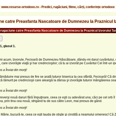
www.resurse-ortodoxe.ro - Predici, rugăciuni, filme, cărți, conferințe ortodoxe
e catre Preasfanta Nascatoare de Dumnezeu la Praznicul Iz
rugaciune catre Preasfanta Nascatoare de Dumnezeu la Praznicul Izvorului Ta
-
, glasul 1.
mi acum, Izvorule, Fecioară de Dumnezeu Născă­toare, dându-mi darul cuvântu­lui, 
, care izvorăşte viaţă şi har credincioşilor; că tu ai izvorât pe Cuvântul Cel într-un ip
os a Înviat din morţi!
ămăduire mai presus de fire se arată tuturor biserica ta cea sfântă, Fecioară! Că d
ică lămurit pe credincioşii care aleargă la dânsa şi izvorăşte tuturor mângâierea cea
os a Înviat din morţi!
 reverşi nouă daruri fără împuţinare, ceea ce eşti cu adevărat una; căci pe cel orb îl 
a, prin tina cea nouă, strigând tu de sus către Leon, mai presus de gând.
os a Înviat din morţi!
 Mărie, bucură-te, ceea ce eşti lauda de obşte şi cin­stită a neamului omenesc! Că Z