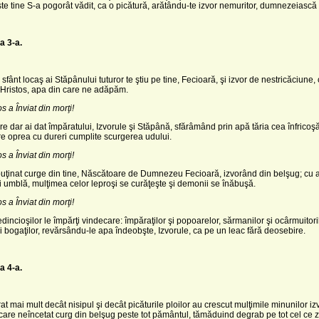
ste tine S-a pogorât vădit, ca o picătură, arătându-te izvor nemuritor, dumnezeiască
a 3-a.
sfânt locaş ai Stă­pânului tuturor te ştiu pe tine, Fecioară, şi izvor de nestricăciune, 
 Hristos, apa din care ne adăpăm.
os a Înviat din morţi!
e dar ai dat împăra­tului, Izvorule şi Stăpână, sfărâ­mând prin apă tăria cea înfricoş
are oprea cu dureri cumplite scurgerea udului.
os a Înviat din morţi!
ţinat curge din tine, Născătoare de Dumnezeu Fecioară, izvorând din belşug; cu a
i umblă, mulţimea celor leproşi se curăţeşte şi de­monii se înăbuşă.
os a Înviat din morţi!
edincioşilor le îm­părţi vindecare: împăraţilor şi popoarelor, sărmanilor şi ocârmuitori
şi bogaţilor, revărsându-le apa îndeobşte, Izvorule, ca pe un leac fără deosebire.
a 4-a.
t mai mult decât nisipul şi decât picăturile ploilor au crescut mulţimile mi­nunilor izv
care neîncetat curg din belşug peste tot pământul, tămăduind degrab pe tot cel ce 