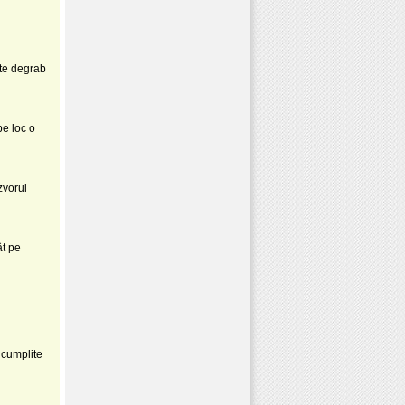
şte degrab
pe loc o
vo­rul
ât pe
 cumplite