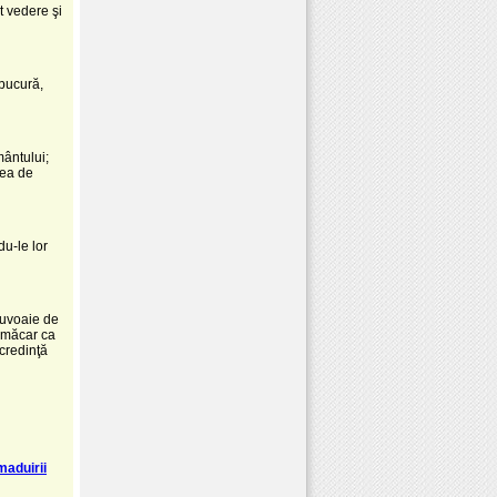
t vedere şi
 bucură,
mântului;
rea de
du-le lor
şuvoaie de
e măcar ca
 credinţă
maduirii