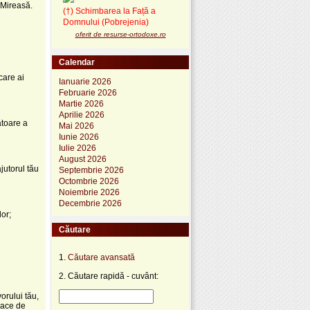
 Mireasă.
(†) Schimbarea la Față a
Domnului (Pobrejenia)
oferit de resurse-ortodoxe.ro
Calendar
care ai
Ianuarie 2026
Februarie 2026
Martie 2026
Aprilie 2026
ătoare a
Mai 2026
Iunie 2026
Iulie 2026
August 2026
jutorul tău
Septembrie 2026
Octombrie 2026
Noiembrie 2026
Decembrie 2026
lor;
Căutare
1.
Căutare avansată
2. Căutare rapidă - cuvânt:
orului tău,
zace de