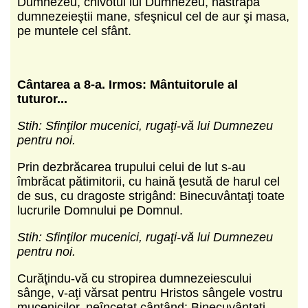
Dumnezeu, chivotul lui Dumnezeu, năstrapa
dumnezeieştii mane, sfeşnicul cel de aur şi masa,
pe muntele cel sfânt.
Cântarea a 8-a. Irmos: Mântuitorule al
tuturor...
Stih: Sfinţilor mucenici, rugaţi-vă lui Dumnezeu
pentru noi.
Prin dezbrăcarea trupului celui de lut s-au
îmbrăcat pătimitorii, cu haină ţesută de harul cel
de sus, cu dragoste strigând: Binecuvântaţi toate
lucrurile Domnului pe Domnul.
Stih: Sfinţilor mucenici, rugaţi-vă lui Dumnezeu
pentru noi.
Curăţindu-vă cu stropirea dumnezeiescului
sânge, v-aţi vărsat pentru Hristos sângele vostru
mucenicilor, neîncetat cântând: Binecuvântaţi