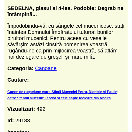
SEDELNA, glasul al 4-lea.
Podobie: Degrab ne
întâmpină...
Împodobindu-vă, cu sângele cel mucenicesc, staţi
înaintea Domnului Împăratului tuturor, bunilor
biruitori mucenici. Pentru aceea cu veselie
săvârşim astăzi cinstită pomenirea voastră,
rugându-ne ca prin mijlocirea voastră, să aflăm
noi dezlegare de greşeli şi mare milă.
Categoria:
Canoane
Cautare:
Canon de rugaciune catre Sfintii Mucenici Petru, Dionisie si Paulin;
catre Sfantul Mucenic Teodot si cele sapte fecioare din Ancira
Vizualizari:
492
Id:
29183
Imagine: