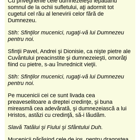
Cu privegherile cele dumnezeieşti lepădând
somnul de la ochii sufletului, aţi adormit tot
cugetul cel rău al lenevirii celor fără de
Dumnezeu.
Stih: Sfinţilor mucenici, rugaţi-vă lui Dumnezeu
pentru noi.
Sfinţii Pavel, Andrei şi Dionisie, ca nişte pietre ale
Cuvântului preacinstite şi dumnezeieşti, omorâţi
fiind cu pietre, s-au învrednicit vieţii.
Stih: Sfinţilor mucenici, rugaţi-vă lui Dumnezeu
pentru noi.
Pe mucenicii cei ce sunt livada cea
preaveselitoare a dreptei credinţe, şi buna
mireasmă cea adevărată, şi dumnezeiască a lui
Hristos, astăzi cu credinţă, să-i lăudăm.
Slavă Tatălui şi Fiului şi Sfântului Duh.
Mucenicii părăsind cele de jos, pentru dragostea