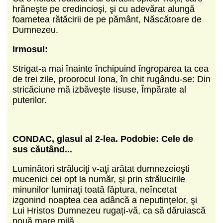
hrăneşte pe credincioşi, şi cu adevărat alungă
foametea rătăcirii de pe pământ, Născătoare de
Dumnezeu.
Irmosul:
Strigat-a mai înainte închipuind îngroparea ta cea
de trei zile, proorocul Iona, în chit rugându-se: Din
stricăciune mă izbăveşte Iisuse, Împărate al
puterilor.
CONDAC, glasul al 2-lea.
Podobie: Cele de
sus căutând...
Luminători străluciţi v-aţi arătat dumnezeieşti
mucenici cei opt la număr, şi prin strălucirile
minunilor luminaţi toată făptura, neîncetat
izgonind noaptea cea adâncă a neputinţelor, şi
Lui Hristos Dumnezeu rugați-vă, ca să dăruiască
nouă mare milă.