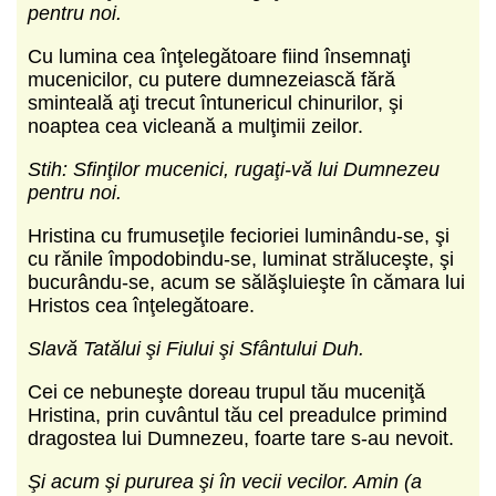
pentru noi.
Cu lumina cea înţelegătoare fiind însemnaţi
mucenicilor, cu putere dumnezeiască fără
sminteală aţi trecut întunericul chinurilor, şi
noaptea cea vicleană a mulţimii zeilor.
Stih: Sfinţilor mucenici, rugaţi-vă lui Dumnezeu
pentru noi.
Hristina cu frumuseţile fecioriei luminându-se, şi
cu rănile împodobindu-se, luminat străluceşte, şi
bucurându-se, acum se sălăşluieşte în cămara lui
Hristos cea înţelegătoare.
Slavă Tatălui şi Fiului şi Sfântului Duh.
Cei ce nebuneşte doreau trupul tău muceniţă
Hristina, prin cuvântul tău cel preadulce primind
dragostea lui Dumnezeu, foarte tare s-au nevoit.
Şi acum şi pururea şi în vecii vecilor. Amin (a