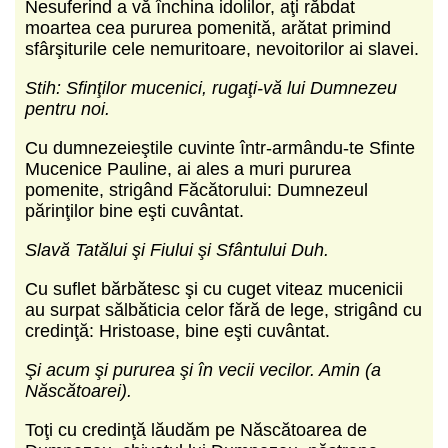
Nesuferind a vă închina idolilor, aţi răbdat
moartea cea pururea pomenită, arătat primind
sfârşiturile cele nemuritoare, nevoitorilor ai slavei.
Stih: Sfinţilor mucenici, rugaţi-vă lui Dumnezeu
pentru noi.
Cu dumnezeieştile cuvinte într-armându-te Sfinte
Mucenice Pauline, ai ales a muri pururea
pomenite, strigând Făcătorului: Dumnezeul
părinţilor bine eşti cuvântat.
Slavă Tatălui şi Fiului şi Sfântului Duh.
Cu suflet bărbătesc şi cu cuget viteaz mucenicii
au surpat sălbăticia celor fără de lege, strigând cu
credinţă: Hristoase, bine eşti cuvântat.
Şi acum şi pururea şi în vecii vecilor. Amin (a
Născătoarei).
Toţi cu credinţă lăudăm pe Născătoarea de