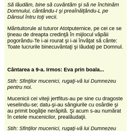
Să lăudăm, bine să cuvântăm şi să ne închinăm
Domnului, cântându-I şi preaînălţându-L pe
Dânsul întru toţi vecii.
Mântuitorule al tuturor Atotputernice, pe cei ce se
ţineau de dreapta credinţă în mijlocul văpăii
pogorându-Te i-ai rourat şi i-ai învăţat să cânte:
Toate lucrurile binecuvântaţi şi lăudaţi pe Domnul.
Cântarea a 9-a. Irmos: Eva prin boala...
Stih: Sfinţilor mucenici, rugaţi-vă lui Dumnezeu
pentru noi.
Mucenicii cei viteji jertfitus-au pe sine cu dragoste
veselindu-se; datu-şi-au sângiurile cu osârdie şi
au primit bogăţie nerăpită. Şi acum s-au numărat
în cetele mucenicilor, prealăudaţii.
Stih: Sfinţilor mucenici, rugaţi-vă lui Dumnezeu