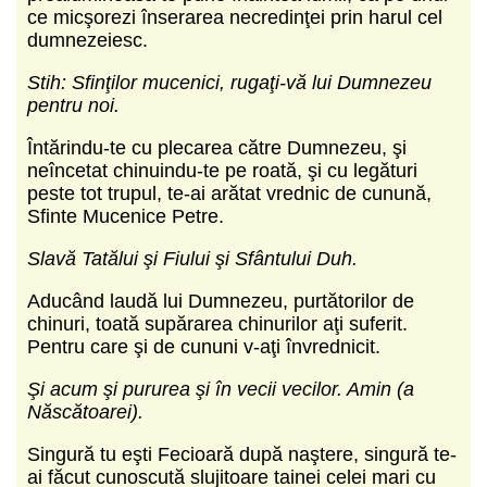
ce micşorezi înserarea necredinţei prin harul cel
dumnezeiesc.
Stih: Sfinţilor mucenici, rugaţi-vă lui Dumnezeu
pentru noi.
Întărindu-te cu plecarea către Dumnezeu, şi
neîncetat chinuindu-te pe roată, şi cu legături
peste tot trupul, te-ai arătat vrednic de cunună,
Sfinte Mucenice Petre.
Slavă Tatălui şi Fiului şi Sfântului Duh.
Aducând laudă lui Dumnezeu, purtătorilor de
chinuri, toată supărarea chinurilor aţi suferit.
Pentru care şi de cununi v-aţi învrednicit.
Şi acum şi pururea şi în vecii vecilor. Amin (a
Născătoarei).
Singură tu eşti Fecioară după naştere, singură te-
ai făcut cunoscută slujitoare tainei celei mari cu