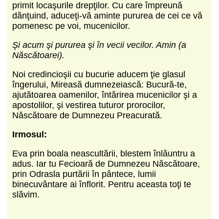
primit locaşurile drepţilor. Cu care împreună
dănţuind, aduceţi-vă aminte pururea de cei ce vă
pomenesc pe voi, mucenicilor.
Şi acum şi pururea şi în vecii vecilor. Amin (a
Născătoarei).
Noi credincioşii cu bucurie aducem ţie glasul
îngerului, Mireasă dumnezeiască: Bucură-te,
ajutătoarea oamenilor, întărirea mucenicilor şi a
apostolilor, şi vestirea tuturor prorocilor,
Născătoare de Dumnezeu Preacurată.
Irmosul:
Eva prin boala neascultării, blestem înlăuntru a
adus. Iar tu Fecioară de Dumnezeu Născătoare,
prin Odrasla purtării în pântece, lumii
binecuvântare ai înflorit. Pentru aceasta toţi te
slăvim.