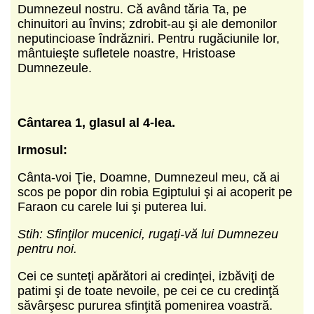
Dumnezeul nostru. Că având tăria Ta, pe
chinuitori au învins; zdrobit-au şi ale demonilor
neputincioase îndrăzniri. Pentru rugăciunile lor,
mântuieşte sufletele noastre, Hristoase
Dumnezeule.
Cântarea 1, glasul al 4-lea.
Irmosul:
Cânta-voi Ţie, Doamne, Dumnezeul meu, că ai
scos pe popor din robia Egiptului şi ai acoperit pe
Faraon cu carele lui şi puterea lui.
Stih: Sfinţilor mucenici, rugaţi-vă lui Dumnezeu
pentru noi.
Cei ce sunteţi apărători ai credinţei, izbăviţi de
patimi şi de toate nevoile, pe cei ce cu credinţă
săvârşesc pururea sfinţită pomenirea voastră.