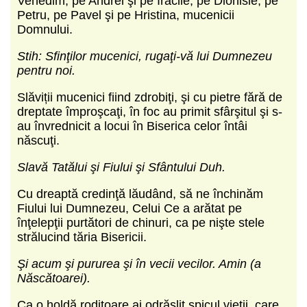
Venedim, pe Andrei şi pe Iraclie, pe Dionisie, pe
Petru, pe Pavel şi pe Hristina, mucenicii
Domnului.
Stih: Sfinţilor mucenici, rugaţi-vă lui Dumnezeu
pentru noi.
Slăviții mucenici fiind zdrobiţi, şi cu pietre fără de
dreptate împroşcaţi, în foc au primit sfârşitul şi s-
au învrednicit a locui în Biserica celor întâi
născuţi.
Slavă Tatălui şi Fiului şi Sfântului Duh.
Cu dreaptă credinţă lăudând, să ne închinăm
Fiului lui Dumnezeu, Celui Ce a arătat pe
înţelepţii purtători de chinuri, ca pe nişte stele
strălucind tăria Bisericii.
Şi acum şi pururea şi în vecii vecilor. Amin (a
Născătoarei).
Ca o holdă roditoare ai odrăslit spicul vieţii, care