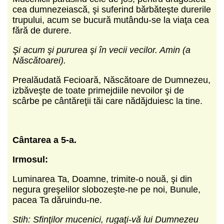
cea dumnezeiască, şi suferind bărbăteşte durerile
trupului, acum se bucură mutându-se la viaţa cea
fără de durere.
Şi acum şi pururea şi în vecii vecilor. Amin (a
Născătoarei).
Prealăudată Fecioară, Născătoare de Dumnezeu,
izbăveşte de toate primejdiile nevoilor şi de
scârbe pe cântăreţii tăi care nădăjduiesc la tine.
Cântarea a 5-a.
Irmosul:
Luminarea Ta, Doamne, trimite-o nouă, şi din
negura greşelilor slobozeşte-ne pe noi, Bunule,
pacea Ta dăruindu-ne.
Stih: Sfinţilor mucenici, rugaţi-vă lui Dumnezeu