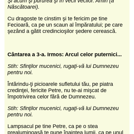
Şi acum şi pururea şi în vecii vecilor. Amin (a
Născătoarei).
Cu dragoste te cinstim şi te fericim pe tine
Fecioară, ca pe un scaun al împăratului; pe care
şezând a gătit credincioşilor şedere cerească.
Cântarea a 3-a.
Irmos: Arcul celor puternici...
Stih: Sfinţilor mucenici, rugaţi-vă lui Dumnezeu
pentru noi.
Întărindu-ţi picioarele sufletului tău, pe piatra
credinţei, fericite Petre, nu te-ai mişcat de
împotrivirea celor fără de Dumnezeu.
Stih: Sfinţilor mucenici, rugaţi-vă lui Dumnezeu
pentru noi.
Lampsacul pe tine Petre, ca pe o stea
prealuminoasă te pune înaintea lumii, ca pe unul