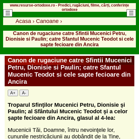
www.resurse-ortodoxe.ro - Predici, rugăciuni, filme, cărți, conferințe
ortodoxe
Acasa
›
Canoane
›
Canon de rugaciune catre Sfintii Mucenici Petru,
Dionisie si Paulin; catre Sfantul Mucenic Teodot si cele
sapte fecioare din Ancira
Canon de rugaciune catre Sfintii Mucenici
Petru, Dionisie si Paulin; catre Sfantul
Mucenic Teodot si cele sapte fecioare din
Ancira
A+
A-
Troparul Sfinţilor Mucenici Petru, Dionisie şi
Paulin; al Sfântului Mucenic Teodot şi a celor
şapte fecioare din Ancira, glasul al 4-lea:
Mucenicii Tăi, Doamne, întru nevoinţele lor,
cununile nestricăciunii au dobândit de la Tine,