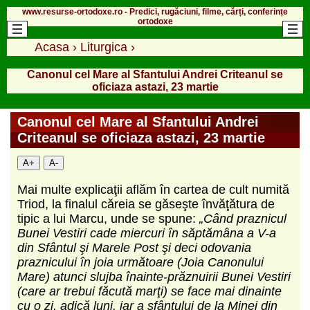
www.resurse-ortodoxe.ro - Predici, rugăciuni, filme, cărți, conferințe
ortodoxe
Acasa
›
Liturgica
›
Canonul cel Mare al Sfantului Andrei Criteanul se
oficiaza astazi, 23 martie
Canonul cel Mare al Sfantului Andrei
Criteanul se oficiaza astazi, 23 martie
A+
A-
Mai multe explicaţii aflăm în cartea de cult numită
Triod, la finalul căreia se găseşte învăţătura de
tipic a lui Marcu, unde se spune:
„Când praznicul
Bunei Vestiri cade miercuri în săptămâna a V-a
din Sfântul şi Marele Post şi deci odovania
praznicului în joia următoare (Joia Canonului
Mare) atunci slujba înainte-prăznuirii Bunei Vestiri
(care ar trebui făcută marţi) se face mai dinainte
cu o zi, adică luni, iar a sfântului de la Minei din