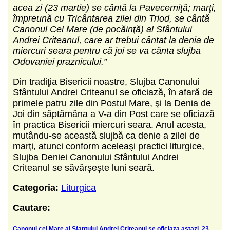
acea zi (23 martie) se cântă la Pavecerniţă; marţi,
împreună cu Tricântarea zilei din Triod, se cântă
Canonul Cel Mare (de pocăinţă) al Sfântului
Andrei Criteanul, care ar trebui cântat la denia de
miercuri seara pentru că joi se va cânta slujba
Odovaniei praznicului.”
Din tradiţia Bisericii noastre, Slujba Canonului
Sfântului Andrei Criteanul se oficiază, în afară de
primele patru zile din Postul Mare, şi la Denia de
Joi din săptămâna a V-a din Post care se oficiază
în practica Bisericii miercuri seara. Anul acesta,
mutându-se această slujbă ca denie a zilei de
marţi, atunci conform aceleaşi practici liturgice,
Slujba Deniei Canonului Sfântului Andrei
Criteanul se săvârşeşte luni seară.
Categoria:
Liturgica
Cautare:
Canonul cel Mare al Sfantului Andrei Criteanul se oficiaza astazi, 23