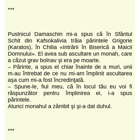
***
Pustnicul Damaschin mi-a spus că în Sfântul
Schit din Kafsokalivia trăia părintele Grigorie
(Karatos), în Chilia «Intrării în Biserică a Maicii
Domnului». El avea sub ascultare un monah, care
a căzut grav bolnav şi era pe moarte.
– Părinte, a spus el chiar înainte de a muri, unii
m-au întrebat de ce nu mi-am împlinit ascultarea
aşa cum mi-a fost încredinţată.
– Spune-le, fiul meu, că în locul tău eu voi fi
răspunzător pentru împlinirea ei, i-a spus
părintele.
Atunci monahul a zâmbit şi şi-a dat duhul.
***