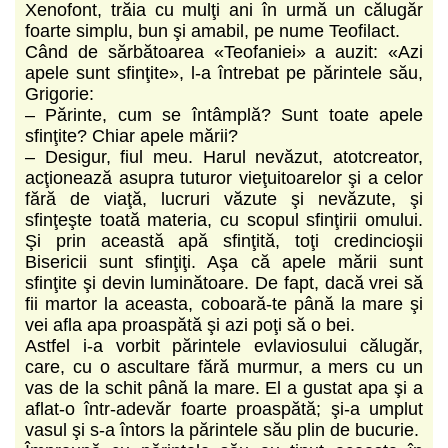
Xenofont, trăia cu mulţi ani în urmă un călugăr
foarte simplu, bun şi amabil, pe nume Teofilact.
Când de sărbătoarea «Teofaniei» a auzit: «Azi
apele sunt sfinţite», l-a întrebat pe părintele său,
Grigorie:
– Părinte, cum se întâmplă? Sunt toate apele
sfinţite? Chiar apele mării?
– Desigur, fiul meu. Harul nevăzut, atotcreator,
acţionează asupra tuturor vieţuitoarelor şi a celor
fără de viaţă, lucruri văzute şi nevăzute, şi
sfinţeşte toată materia, cu scopul sfinţirii omului.
Şi prin această apă sfinţită, toţi credincioşii
Bisericii sunt sfinţiţi. Aşa că apele mării sunt
sfinţite şi devin luminătoare. De fapt, dacă vrei să
fii martor la aceasta, coboară-te până la mare şi
vei afla apa proaspătă şi azi poţi să o bei.
Astfel i-a vorbit părintele evlaviosului călugăr,
care, cu o ascultare fără murmur, a mers cu un
vas de la schit până la mare. El a gustat apa şi a
aflat-o într-adevăr foarte proaspătă; şi-a umplut
vasul şi s-a întors la părintele său plin de bucurie.