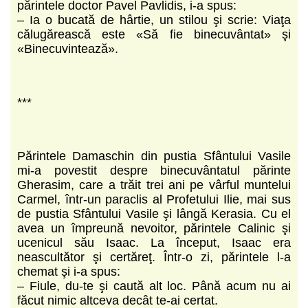
părintele doctor Pavel Pavlidis, i-a spus:
– Ia o bucată de hârtie, un stilou şi scrie: Viaţa
călugărească este «Să fie binecuvântat» şi
«Binecuvintează».
***
Părintele Damaschin din pustia Sfântului Vasile
mi-a povestit despre binecuvântatul părinte
Gherasim, care a trăit trei ani pe vârful muntelui
Carmel, într-un paraclis al Profetului Ilie, mai sus
de pustia Sfântului Vasile şi lângă Kerasia. Cu el
avea un împreună nevoitor, părintele Calinic şi
ucenicul său Isaac. La început, Isaac era
neascultător şi certăreţ. Într-o zi, părintele l-a
chemat şi i-a spus:
– Fiule, du-te şi caută alt loc. Până acum nu ai
făcut nimic altceva decât te-ai certat.