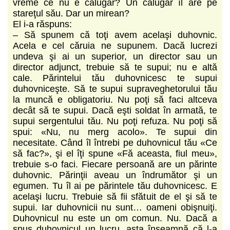
vreme ce nu e călugăr? Un călugăr îl are pe
stareţul său. Dar un mirean?
El i-a răspuns:
– Să spunem că toţi avem acelaşi duhovnic.
Acela e cel căruia ne supunem. Dacă lucrezi
undeva şi ai un superior, un director sau un
director adjunct, trebuie să te supui; nu e altă
cale. Părintelui tău duhovnicesc te supui
duhovniceşte. Să te supui supraveghetorului tău
la muncă e obligatoriu. Nu poţi să faci altceva
decât să te supui. Dacă eşti soldat în armată, te
supui sergentului tău. Nu poţi refuza. Nu poţi să
spui: «Nu, nu merg acolo». Te supui din
necesitate. Când îl întrebi pe duhovnicul tău «Ce
să fac?», şi el îţi spune «Fă aceasta, fiul meu»,
trebuie s-o faci. Fiecare persoană are un părinte
duhovnic. Părinţii aveau un îndrumător şi un
egumen. Tu îl ai pe părintele tău duhovnicesc. E
acelaşi lucru. Trebuie să fii sfătuit de el şi să te
supui. Iar duhovnicii nu sunt… oameni obişnuiţi.
Duhovnicul nu este un om comun. Nu. Dacă a
spus duhovnicul un lucru, asta înseamnă că l-a