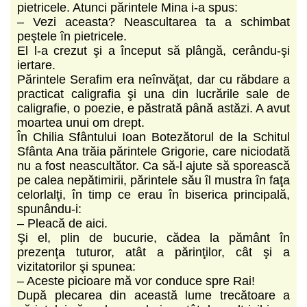
pietricele. Atunci părintele Mina i-a spus:
– Vezi aceasta? Neascultarea ta a schimbat
peştele în pietricele.
El l-a crezut şi a început să plângă, cerându-şi
iertare.
Părintele Serafim era neînvăţat, dar cu răbdare a
practicat caligrafia şi una din lucrările sale de
caligrafie, o poezie, e păstrată până astăzi. A avut
moartea unui om drept.
În Chilia Sfântului Ioan Botezătorul de la Schitul
Sfânta Ana trăia părintele Grigorie, care niciodată
nu a fost neascultător. Ca să-l ajute să sporească
pe calea nepătimirii, părintele său îl mustra în faţa
celorlalţi, în timp ce erau în biserica principală,
spunându-i:
– Pleacă de aici.
Şi el, plin de bucurie, cădea la pământ în
prezenţa tuturor, atât a părinţilor, cât şi a
vizitatorilor şi spunea:
– Aceste picioare mă vor conduce spre Rai!
După plecarea din această lume trecătoare a