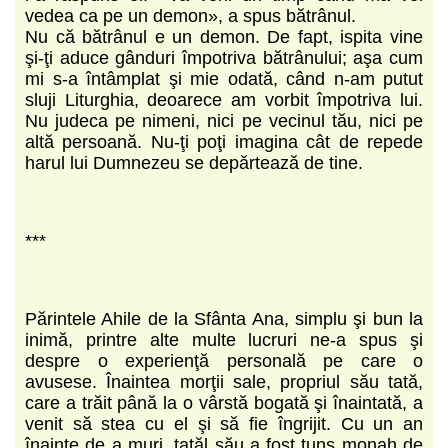
vedea ca pe un demon», a spus bătrânul.
Nu că bătrânul e un demon. De fapt, ispita vine
şi-ţi aduce gânduri împotriva bătrânului; aşa cum
mi s-a întâmplat şi mie odată, când n-am putut
sluji Liturghia, deoarece am vorbit împotriva lui.
Nu judeca pe nimeni, nici pe vecinul tău, nici pe
altă persoană. Nu-ţi poţi imagina cât de repede
harul lui Dumnezeu se depărtează de tine.
***
Părintele Ahile de la Sfânta Ana, simplu şi bun la
inimă, printre alte multe lucruri ne-a spus şi
despre o experienţă personală pe care o
avusese. Înaintea morţii sale, propriul său tată,
care a trăit până la o vârstă bogată şi înaintată, a
venit să stea cu el şi să fie îngrijit. Cu un an
înainte de a muri, tatăl său a fost tuns monah de