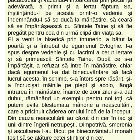
adevărată, a primit şi a iertat făptura Sa,
înştiinţându-l pe acesta printr-o vedenie şi
îndemnându-l să se ducă la mănăstire, să ceară
să se împărtăşească cu Sfintele Taine şi să fie
pregătit pentru cea din urmă clipă din viaţa sa.
El a venit la biserică prin întuneric, a bătut la
poartă şi a întrebat de egumenul Evloghie. I-a
spus despre vedenie şi cu lacrimi a cerut iertare
şi să primească Sfintele Taine. După ce s-a
împărtăşit, a refuzat să intre în mănăstire, chiar
dacă egumenul i-a dat binecuvântare să facă
lucrul acesta. În schimb, s-a întors spre răsărit, şi-
a încrucişat mâinile pe piept şi acolo, lângă
intrarea în mănăstire, înainte de zorii zilei şi-a dat
duhul, rămânând un exemplu pentru noi toţi, că
putem evita blestemata mândrie a neascultării,
care a pricinuit căderea omului încă de la început.
Din cauza neascultării au căzut din cer în iad şi
unii dintre îngerii netrupeşti. Dimpotrivă, smerenia
şi ascultarea l-au făcut pe binecuvântatul monah
Iosif să se alăture cetei sfinţilor din cer.