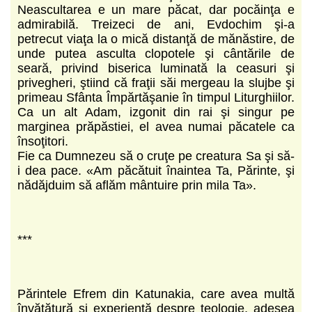
Neascultarea e un mare păcat, dar pocăinţa e
admirabilă. Treizeci de ani, Evdochim şi-a
petrecut viaţa la o mică distanţă de mănăstire, de
unde putea asculta clopotele şi cântările de
seară, privind biserica luminată la ceasuri şi
privegheri, ştiind că fraţii săi mergeau la slujbe şi
primeau Sfânta Împărtăşanie în timpul Liturghiilor.
Ca un alt Adam, izgonit din rai şi singur pe
marginea prăpăstiei, el avea numai păcatele ca
însoţitori.
Fie ca Dumnezeu să o cruţe pe creatura Sa şi să-
i dea pace. «Am păcătuit înaintea Ta, Părinte, şi
nădăjduim să aflăm mântuire prin mila Ta».
***
Părintele Efrem din Katunakia, care avea multă
învăţătură şi experienţă despre teologie, adesea