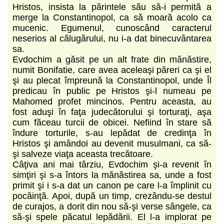
Hristos, insista la părintele său să-i permită a
merge la Constantinopol, ca să moară acolo ca
mucenic. Egumenul, cunoscând caracterul
neserios al călugărului, nu i-a dat binecuvântarea
sa.
Evdochim a găsit pe un alt frate din mănăstire,
numit Bonifatie, care avea aceleaşi păreri ca şi el
şi au plecat împreună la Constantinopol, unde Îl
predicau în public pe Hristos şi-l numeau pe
Mahomed profet mincinos. Pentru aceasta, au
fost aduşi în faţa judecătorului şi torturaţi, aşa
cum făceau turcii de obicei. Nefiind în stare să
îndure torturile, s-au lepădat de credinţa în
Hristos şi amândoi au devenit musulmani, ca să-
şi salveze viaţa aceasta trecătoare.
Câţiva ani mai târziu, Evdochim şi-a revenit în
simţiri şi s-a întors la mănăstirea sa, unde a fost
primit şi i s-a dat un canon pe care l-a împlinit cu
pocăinţă. Apoi, după un timp, crezându-se destul
de curajos, a dorit din nou să-şi verse sângele, ca
să-şi spele păcatul lepădării. El l-a implorat pe