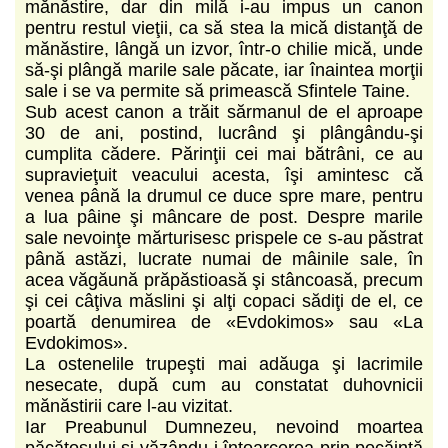
mănăstire, dar din milă i-au impus un canon
pentru restul vieţii, ca să stea la mică distanţă de
mănăstire, lângă un izvor, într-o chilie mică, unde
să-şi plângă marile sale păcate, iar înaintea morţii
sale i se va permite să primească Sfintele Taine.
Sub acest canon a trăit sărmanul de el aproape
30 de ani, postind, lucrând şi plângându-şi
cumplita cădere. Părinţii cei mai bătrâni, ce au
supravieţuit veacului acesta, îşi amintesc că
venea până la drumul ce duce spre mare, pentru
a lua pâine şi mâncare de post. Despre marile
sale nevoinţe mărturisesc prispele ce s-au păstrat
până astăzi, lucrate numai de mâinile sale, în
acea văgăună prăpăstioasă şi stâncoasă, precum
şi cei câţiva măslini şi alţi copaci sădiţi de el, ce
poartă denumirea de «Evdokimos» sau «La
Evdokimos».
La ostenelile trupeşti mai adăuga şi lacrimile
nesecate, după cum au constatat duhovnicii
mănăstirii care l-au vizitat.
Iar Preabunul Dumnezeu, nevoind moartea
păcătosului şi văzându-i întoarcerea prin pocăinţă