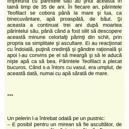
Împreună cu părintele său au ţinut aceasta în
taină timp de 35 de ani. În fiecare an, părintele
Teofilact se cobora până la mare şi lua, ca
binecuvântare, apă proaspătă, de băut. Şi
aceasta a continuat trei ani după moartea
părintelui său, până când a fost silit să descopere
această minune celorlalţi părinţi din schit, prin
propria sa simplitate şi ascultare. Ei au reacţionat
cu îndoială, puţină credinţă şi gândire raţională şi
apoi l-au convins pe el să meargă şi să le aducă
nişte apă ca să bea. Părintele Teofilact a plecat
bucuros. Când s-a întors cu vasul, era umplut, de
această dată, numai cu apă sărată de mare.
***
Un pelerin l-a întrebat odată pe un pustnic:
– E posibil pentru un mirean să fie ascultător, de