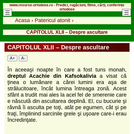
www.resurse-ortodoxe.ro - Predici, rugăciuni, filme, cărți, conferințe
ortodoxe
Acasa
›
Patericul atonit
›
CAPITOLUL XLII – Despre ascultare
CAPITOLUL XLII – Despre ascultare
A+
A-
În aceeaşi noapte în care a fost tuns monah,
dreptul Acachie din Kafsokalivia
a visat că
ţinea o lumânare a cărei lumini era aşa de
strălucitoare, încât lumina întreaga zonă. Acest
sfânt a trudit mai ales la acel fel de smerenie care
e născută din ascultarea deplină. El, cu bucurie şi
râvnă îi asculta pe toţi, atât pe egumen, cât şi pe
fraţi, împlinind sarcinile grele şi uşoare care-i erau
încredinţate.