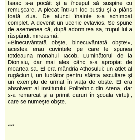
Isaac s-a pocăit şi a început să suspine cu
remuşcare. A plecat într-un loc pustiu şi a plâns
toată ziua. De atunci înainte s-a schimbat
complet. A devenit un ucenic evlavios. Se spune
de asemenea că, după adormirea sa, trupul lui a
răspândit mireasmă.
«Binecuvântată obşte, binecuvântată obşte!»,
acestea erau cuvintele pe care le spunea
totdeauna monahul Iacob, Luminătorul de la
Dionisiu, dar mai ales când s-a apropiat de
moartea sa. El era mândria Athosului; un atlet al
rugăciunii, un luptător pentru sfânta ascultare şi
un exemplu de urmat în viaţa de obşte. El era
absolvent al Institutului Politehnic din Atena, dar
s-a remarcat şi a primit daruri în şcoala virtuţii,
care se numeşte obşte.
***