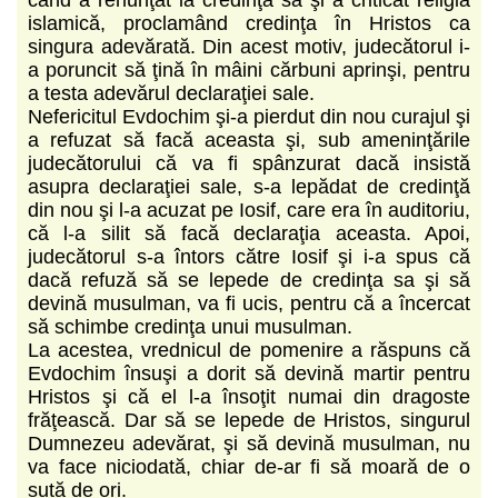
islamică, proclamând credinţa în Hristos ca
singura adevărată. Din acest motiv, judecătorul i-
a poruncit să ţină în mâini cărbuni aprinşi, pentru
a testa adevărul declaraţiei sale.
Nefericitul Evdochim şi-a pierdut din nou curajul şi
a refuzat să facă aceasta şi, sub ameninţările
judecătorului că va fi spânzurat dacă insistă
asupra declaraţiei sale, s-a lepădat de credinţă
din nou şi l-a acuzat pe Iosif, care era în auditoriu,
că l-a silit să facă declaraţia aceasta. Apoi,
judecătorul s-a întors către Iosif şi i-a spus că
dacă refuză să se lepede de credinţa sa şi să
devină musulman, va fi ucis, pentru că a încercat
să schimbe credinţa unui musulman.
La acestea, vrednicul de pomenire a răspuns că
Evdochim însuşi a dorit să devină martir pentru
Hristos şi că el l-a însoţit numai din dragoste
frăţească. Dar să se lepede de Hristos, singurul
Dumnezeu adevărat, şi să devină musulman, nu
va face niciodată, chiar de-ar fi să moară de o
sută de ori.