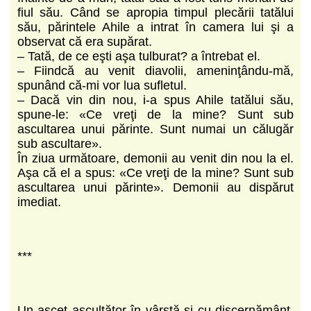
fiul său. Când se apropia timpul plecării tatălui
său, părintele Ahile a intrat în camera lui şi a
observat că era supărat.
– Tată, de ce eşti aşa tulburat? a întrebat el.
– Fiindcă au venit diavolii, ameninţându-mă,
spunând că-mi vor lua sufletul.
– Dacă vin din nou, i-a spus Ahile tatălui său,
spune-le: «Ce vreţi de la mine? Sunt sub
ascultarea unui părinte. Sunt numai un călugăr
sub ascultare».
În ziua următoare, demonii au venit din nou la el.
Aşa că el a spus: «Ce vreţi de la mine? Sunt sub
ascultarea unui părinte». Demonii au dispărut
imediat.
***
Un ascet ascultător în vârstă şi cu discernământ,