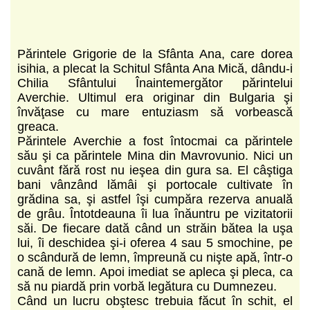
Părintele Grigorie de la Sfânta Ana, care dorea
isihia, a plecat la Schitul Sfânta Ana Mică, dându-i
Chilia Sfântului Înaintemergător părintelui
Averchie. Ultimul era originar din Bulgaria şi
învăţase cu mare entuziasm să vorbească
greaca.
Părintele Averchie a fost întocmai ca părintele
său şi ca părintele Mina din Mavrovunio. Nici un
cuvânt fără rost nu ieşea din gura sa. El câştiga
bani vânzând lămâi şi portocale cultivate în
grădina sa, şi astfel îşi cumpăra rezerva anuală
de grâu. Întotdeauna îi lua înăuntru pe vizitatorii
săi. De fiecare dată când un străin bătea la uşa
lui, îi deschidea şi-i oferea 4 sau 5 smochine, pe
o scândură de lemn, împreună cu nişte apă, într-o
cană de lemn. Apoi imediat se apleca şi pleca, ca
să nu piardă prin vorbă legătura cu Dumnezeu.
Când un lucru obştesc trebuia făcut în schit, el