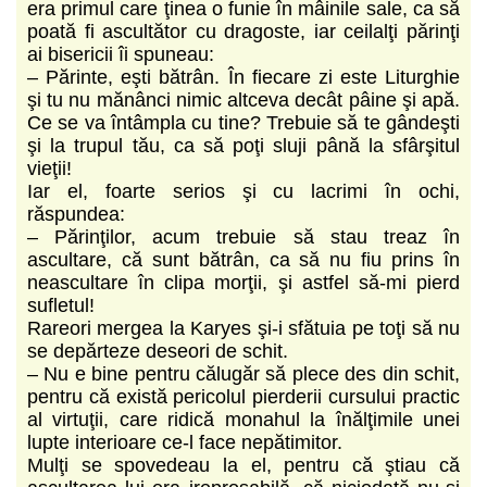
era primul care ţinea o funie în mâinile sale, ca să
poată fi ascultător cu dragoste, iar ceilalţi părinţi
ai bisericii îi spuneau:
– Părinte, eşti bătrân. În fiecare zi este Liturghie
şi tu nu mănânci nimic altceva decât pâine şi apă.
Ce se va întâmpla cu tine? Trebuie să te gândeşti
şi la trupul tău, ca să poţi sluji până la sfârşitul
vieţii!
Iar el, foarte serios şi cu lacrimi în ochi,
răspundea:
– Părinţilor, acum trebuie să stau treaz în
ascultare, că sunt bătrân, ca să nu fiu prins în
neascultare în clipa morţii, şi astfel să-mi pierd
sufletul!
Rareori mergea la Karyes şi-i sfătuia pe toţi să nu
se depărteze deseori de schit.
– Nu e bine pentru călugăr să plece des din schit,
pentru că există pericolul pierderii cursului practic
al virtuţii, care ridică monahul la înălţimile unei
lupte interioare ce-l face nepătimitor.
Mulţi se spovedeau la el, pentru că ştiau că