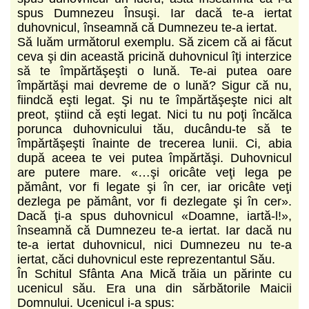
spus Dumnezeu Însuşi. Iar dacă te-a iertat
duhovnicul, înseamnă că Dumnezeu te-a iertat.
Să luăm următorul exemplu. Să zicem că ai făcut
ceva şi din această pricină duhovnicul îţi interzice
să te împărtăşeşti o lună. Te-ai putea oare
împărtăşi mai devreme de o lună? Sigur că nu,
fiindcă eşti legat. Şi nu te împărtăşeşte nici alt
preot, ştiind că eşti legat. Nici tu nu poţi încălca
porunca duhovnicului tău, ducându-te să te
împărtăşeşti înainte de trecerea lunii. Ci, abia
după aceea te vei putea împărtăşi. Duhovnicul
are putere mare. «…şi oricâte veţi lega pe
pământ, vor fi legate şi în cer, iar oricâte veţi
dezlega pe pământ, vor fi dezlegate şi în cer».
Dacă ţi-a spus duhovnicul «Doamne, iartă-l!»,
înseamnă că Dumnezeu te-a iertat. Iar dacă nu
te-a iertat duhovnicul, nici Dumnezeu nu te-a
iertat, căci duhovnicul este reprezentantul Său.
În Schitul Sfânta Ana Mică trăia un părinte cu
ucenicul său. Era una din sărbătorile Maicii
Domnului. Ucenicul i-a spus: