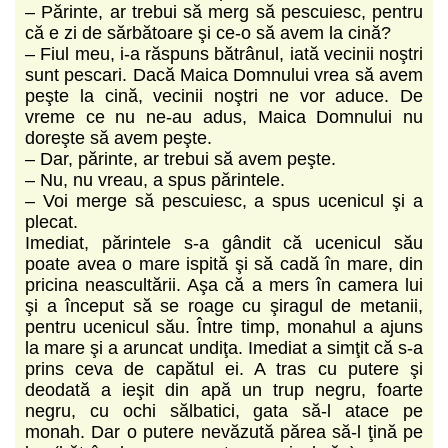
– Părinte, ar trebui să merg să pescuiesc, pentru
că e zi de sărbătoare şi ce-o să avem la cină?
– Fiul meu, i-a răspuns bătrânul, iată vecinii noştri
sunt pescari. Dacă Maica Domnului vrea să avem
peşte la cină, vecinii noştri ne vor aduce. De
vreme ce nu ne-au adus, Maica Domnului nu
doreşte să avem peşte.
– Dar, părinte, ar trebui să avem peşte.
– Nu, nu vreau, a spus părintele.
– Voi merge să pescuiesc, a spus ucenicul şi a
plecat.
Imediat, părintele s-a gândit că ucenicul său
poate avea o mare ispită şi să cadă în mare, din
pricina neascultării. Aşa că a mers în camera lui
şi a început să se roage cu şiragul de metanii,
pentru ucenicul său. Între timp, monahul a ajuns
la mare şi a aruncat undiţa. Imediat a simţit că s-a
prins ceva de capătul ei. A tras cu putere şi
deodată a ieşit din apă un trup negru, foarte
negru, cu ochi sălbatici, gata să-l atace pe
monah. Dar o putere nevăzută părea să-l ţină pe