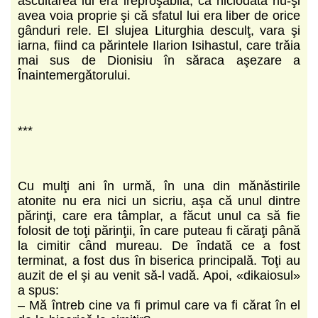
ascultarea lui era ireproşabilă, că niciodată nu-şi
avea voia proprie şi că sfatul lui era liber de orice
gânduri rele. El slujea Liturghia desculţ, vara şi
iarna, fiind ca părintele Ilarion Isihastul, care trăia
mai sus de Dionisiu în săraca aşezare a
Înaintemergătorului.
***
Cu mulţi ani în urmă, în una din mănăstirile
atonite nu era nici un sicriu, aşa că unul dintre
părinţi, care era tâmplar, a făcut unul ca să fie
folosit de toţi părinţii, în care puteau fi căraţi până
la cimitir când mureau. De îndată ce a fost
terminat, a fost dus în biserica principală. Toţi au
auzit de el şi au venit să-l vadă. Apoi, «dikaiosul»
a spus:
– Mă întreb cine va fi primul care va fi cărat în el