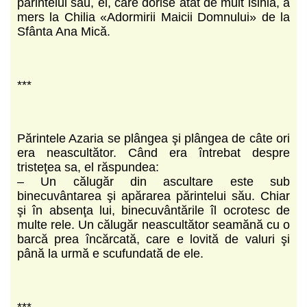
părintelui său, el, care dorise atât de mult isihia, a
mers la Chilia «Adormirii Maicii Domnului» de la
Sfânta Ana Mică.
***
Părintele Azaria se plângea şi plângea de câte ori
era neascultător. Când era întrebat despre
tristeţea sa, el răspundea:
– Un călugăr din ascultare este sub
binecuvântarea şi apărarea părintelui său. Chiar
şi în absenţa lui, binecuvântările îl ocrotesc de
multe rele. Un călugăr neascultător seamănă cu o
barcă prea încărcată, care e lovită de valuri şi
până la urmă e scufundată de ele.
***