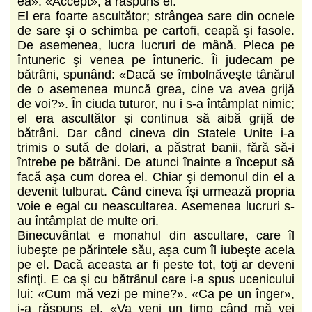
ea». «Accept», a răspuns el.
El era foarte ascultător; strângea sare din ocnele
de sare şi o schimba pe cartofi, ceapă şi fasole.
De asemenea, lucra lucruri de mână. Pleca pe
întuneric şi venea pe întuneric. Îi judecam pe
bătrâni, spunând: «Dacă se îmbolnăveşte tânărul
de o asemenea muncă grea, cine va avea grijă
de voi?». În ciuda tuturor, nu i s-a întâmplat nimic;
el era ascultător şi continua să aibă grijă de
bătrâni. Dar când cineva din Statele Unite i-a
trimis o sută de dolari, a păstrat banii, fără să-i
întrebe pe bătrâni. De atunci înainte a început să
facă aşa cum dorea el. Chiar şi demonul din el a
devenit tulburat. Când cineva îşi urmează propria
voie e egal cu neascultarea. Asemenea lucruri s-
au întâmplat de multe ori.
Binecuvântat e monahul din ascultare, care îl
iubeşte pe părintele său, aşa cum îl iubeşte acela
pe el. Dacă aceasta ar fi peste tot, toţi ar deveni
sfinţi. E ca şi cu bătrânul care i-a spus ucenicului
lui: «Cum mă vezi pe mine?». «Ca pe un înger»,
i-a răspuns el. «Va veni un timp când mă vei