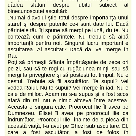
dădea sfaturi despre iubitul subiect al
binecunoscutei ascultări:
„Numai diavolul ştie totul despre importanţa unui
stareţ şi despre puterile ce-i sunt date lui. Dacă
părintele tău îţi spune să mergi pe lună, du-te. Nu
contează cum e părintele. Nu trebuie să aibă
importanţă pentru noi. Singurul lucru important e
ascultarea. Ai ascultat? Dacă da, vei merge în
Rai.
Poţi să primeşti Sfânta Împărtăşanie de zece ori
pe zi, sau să te rogi cu rugăciunea minţii sau să
mergi la priveghere şi să posteşti tot timpul. Nu e
destul. Trebuie să fii ascultător. Te supui? Vei
vedea Raiul. Nu te supui? Vei merge în iad. Nu e
cale de mijloc. Adam nu s-a supus şi a fost scos
afară din rai. Nu e nimic altceva între acestea.
Aceasta e singura cale. Proorocul Ilie Îl avea pe
Dumnezeu. Elisei îl avea pe proorocul Ilie ca
îndrumător. Proorocul Ilie, înainte de a pleca din
această viaţă, l-a avut pe Ghezi sub ascultare. El,
care a fost ascultător, a fost de folos în