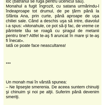
loc (bătrânul se ruga pentru ucenicul său).
Monahul a fugit îngrozit, cu satana urmărindu-l
îndeaproape tot drumul, de pe ţărm până la
Sfânta Ana, prin curte, până aproape de uşa
chiliei sale. Când a deschis uşa să intre, diavolul
i-a spus: «Monahule, ce pot să-ţi fac, de vreme ce
părintele tău se roagă cu şiragul de metanii
pentru tine? Altfel te-aş fi aruncat în mare şi te-aş
fi înecat».
Iată ce poate face neascultarea!
***
Un monah mai în vârstă spunea:
– Ne lipseşte smerenia. De aceea suntem chinuiţi
şi chinuim şi noi pe alţii. Suferim până devenim
smeriţi.