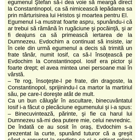
egumenul Ştefan să-i dea voie să meargă direct
la Constantinopol, ca să nimicească lepădarea sa
prin mărturisirea lui Hristos şi moartea pentru El.
Egumenul l-a mustrat foarte aspru, spunându-i că
ar trebui să rămână în rugăciune şi pocăinţă, şi ar
fi deajuns ca să primească iertarea de la
Dumnezeu. Evdochim a continuat să insiste, iar
în cele din urmă egumenul a decis să trimită un
frate tânăr, numit Iosif, ca să-l însoţească pe
Evdochim la Constantinopol. Iosif era pictor şi
foarte drept; el avea mintea unei persoane mai în
vârstă.
– Te rog, însoţeşte-l pe frate, din dragoste, la
Constantinopol, sprijinindu-l ca martor la martiriul
său, pe care-l doreşte atât de mult.
Ca un bun călugăr în ascultare, binecuvântatul
Iosif i-a făcut o plecăciune egumenului şi i-a spus:
– Binecuvintează, părinte, şi fie ca harul lui
Dumnezeu să-mi dea putere mie, celui nevrednic.
De îndată ce au sosit în oraş, Evdochim s-a
prezentat la curte, spunând tuturor că a greşit
când a renunţat la credinţa sa şi a criticat religia