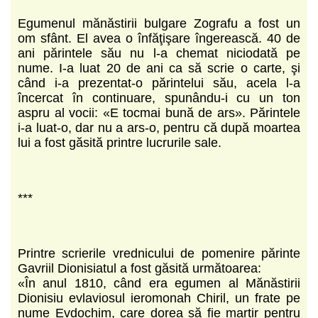
Egumenul mănăstirii bulgare Zografu a fost un
om sfânt. El avea o înfăţişare îngerească. 40 de
ani părintele său nu l-a chemat niciodată pe
nume. I-a luat 20 de ani ca să scrie o carte, şi
când i-a prezentat-o părintelui său, acela l-a
încercat în continuare, spunându-i cu un ton
aspru al vocii: «E tocmai bună de ars». Părintele
i-a luat-o, dar nu a ars-o, pentru că după moartea
lui a fost găsită printre lucrurile sale.
***
Printre scrierile vrednicului de pomenire părinte
Gavriil Dionisiatul a fost găsită următoarea:
«În anul 1810, când era egumen al Mănăstirii
Dionisiu evlaviosul ieromonah Chiril, un frate pe
nume Evdochim, care dorea să fie martir pentru