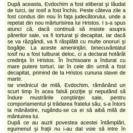
După aceasta, Evdochim a fost eliberat şi lăudat
de turci, iar Iosif a fost închis. Peste câteva zile a
fost condus din nou în faţa judecătorului, unde a
repetat din nou mărturisirea lui Hristos. I s-a spus
atunci că, dacă continuă să insiste asupra
părerilor sale, va fi torturat şi decapitat, iar dacă
se va răzgândi, va fi răsplătit cu multe onoruri şi
bogăţie. La aceste ameninţări, binecuvântatul
Iosif nu a fost tulburat deloc, ci a declarat hotărât
credinţa în Hristos. În închisoare a îndurat cu
mare putere torturi, iar în cele din urmă a fost
decapitat, primind de la Hristos cununa slavei de
martir.
Iar vrednicul de milă, Evdochim, rămânând un
scurt timp în acea falsă poziţie şi neputând să
îndure mustrările conştiinţei sale, pentru
comportamentul şi trădarea fratelui său, s-a întors
la mănăstire, rugându-se ca ei să aibă milă de
mântuirea lui.
După ce au auzit povestea acestei întâmplări,
egumenul şi fraţii nu i-au dat voie să intre în