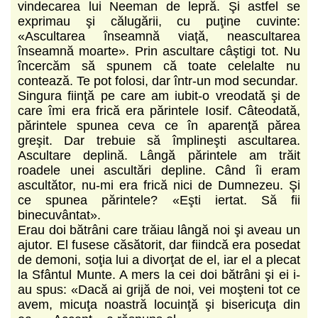
vindecarea lui Neeman de lepră. Şi astfel se
exprimau şi călugării, cu puţine cuvinte:
«Ascultarea înseamnă viaţă, neascultarea
înseamnă moarte». Prin ascultare câştigi tot. Nu
încercăm să spunem că toate celelalte nu
contează. Te pot folosi, dar într-un mod secundar.
Singura fiinţă pe care am iubit-o vreodată şi de
care îmi era frică era părintele Iosif. Câteodată,
părintele spunea ceva ce în aparenţă părea
greşit. Dar trebuie să împlineşti ascultarea.
Ascultare deplină. Lângă părintele am trăit
roadele unei ascultări depline. Când îi eram
ascultător, nu-mi era frică nici de Dumnezeu. Şi
ce spunea părintele? «Eşti iertat. Să fii
binecuvântat».
Erau doi bătrâni care trăiau lângă noi şi aveau un
ajutor. El fusese căsătorit, dar fiindcă era posedat
de demoni, soţia lui a divorţat de el, iar el a plecat
la Sfântul Munte. A mers la cei doi bătrâni şi ei i-
au spus: «Dacă ai grijă de noi, vei moşteni tot ce
avem, micuţa noastră locuinţă şi bisericuţa din