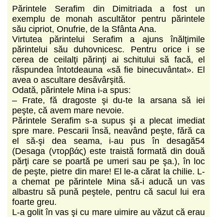
Părintele Serafim din Dimitriada a fost un
exemplu de monah ascultător pentru părintele
său cipriot, Onufrie, de la Sfânta Ana.
Virtutea părintelui Serafim a ajuns înălţimile
părintelui său duhovnicesc. Pentru orice i se
cerea de ceilalţi părinţi ai schitului să facă, el
răspundea întotdeauna «să fie binecuvântat». El
avea o ascultare desăvârşită.
Odată, părintele Mina i-a spus:
– Frate, fă dragoste şi du-te la arsana să iei
peşte, că avem mare nevoie.
Părintele Serafim s-a supus şi a plecat imediat
spre mare. Pescarii însă, neavând peşte, fără ca
el să-şi dea seama, i-au pus în desagă54
(Desaga (ντορβάς) este traistă formată din două
părţi care se poartă pe umeri sau pe şa.), în loc
de peşte, pietre din mare! El le-a cărat la chilie. L-
a chemat pe părintele Mina să-i aducă un vas
albastru să pună peştele, pentru că sacul lui era
foarte greu.
L-a golit în vas şi cu mare uimire au văzut că erau