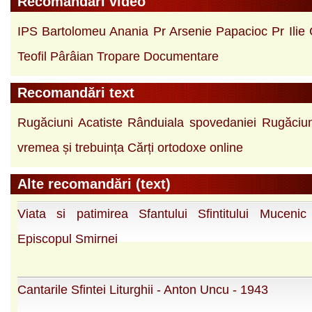
Recomandări video
IPS Bartolomeu Anania
Pr Arsenie Papacioc
Pr Ilie
Teofil Pârâian
Tropare
Documentare
Recomandări text
Rugăciuni
Acatiste
Rânduiala spovedaniei
Rugăciun
vremea și trebuința
Cărți ortodoxe online
Alte recomandări (text)
Viata si patimirea Sfantului Sfintitului Mucenic 
Episcopul Smirnei
Cantarile Sfintei Liturghii - Anton Uncu - 1943