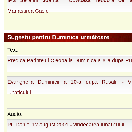
IPS Serafim Joanta - Cuvioasa Teodora de la
Manastirea Casiel
Sugestii pentru Duminica următoare
Text:
Predica Parintelui Cleopa la Duminica a X-a dupa Rus
Evanghelia Duminicii a 10-a dupa Rusalii - V
lunaticului
Audio:
PF Daniel 12 august 2001 - vindecarea lunaticului