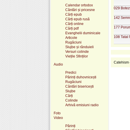
Calendar ortodox
029 Botezu
Cântări și pricesne
Cărți epub
142 Semnifi
Cărți epub rusă
Cărți online
177 Porunc
Cărți pdf
Evanghelii duminicale
108 Tatal 
Articole
Rugăciuni
Slujbe și rânduieli
Versuri colinde
Viețile Sfinților
Catehism o
Audio
Predici
Părinți duhovnicești
Rugăciuni
Cântări bisericești
Slujbe
Cărți
Colinde
Arhivă emisiuni radio
Foto
Video
Părinți