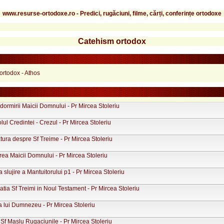
www.resurse-ortodoxe.ro - Predici, rugăciuni, filme, cărți, conferințe ortodoxe
Catehism ortodox
ortodox - Athos
Adormirii Maicii Domnului - Pr Mircea Stoleriu
ul Credintei - Crezul - Pr Mircea Stoleriu
tura despre Sf Treime - Pr Mircea Stoleriu
rea Maicii Domnului - Pr Mircea Stoleriu
a slujire a Mantuitorului p1 - Pr Mircea Stoleriu
tia Sf Treimi in Noul Testament - Pr Mircea Stoleriu
 lui Dumnezeu - Pr Mircea Stoleriu
Sf Maslu Rugaciunile - Pr Mircea Stoleriu