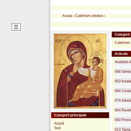
Acasa
›
Catehism ortodox
›
Categorii
Catehism 
Articole
Acatistul 
048 Simbol
053 Invata
094 Cinsti
074 Intreit
054 Revela
Categorii principale
050 Pronia
Acasă
Text
013 Taina 