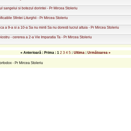
l sangelui si botezul dorintei - Pr Mircea Stoleriu
catiile Sfintei Liturghii - Pr Mircea Stoleriu
a a 9-a si a 10-a Sa nu minti Sa nu doresti lucrul altuia - Pr Mircea Stoleriu
Nostru - cererea a 2-a Vie Imparatia Ta - Pr Mircea Stoleriu
« Anterioară : Prima :
1
2
3
4
5
:
Ultima
:
Următoarea »
rtodox - Pr Mircea Stoleriu