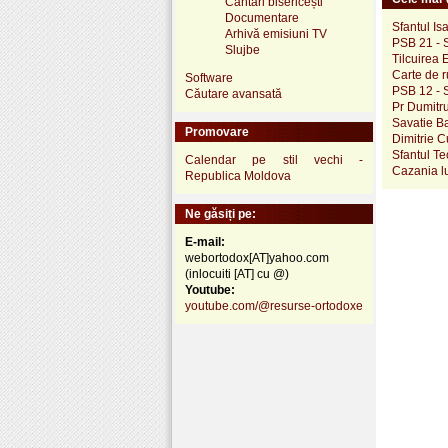
Cântări bisericești
Documentare
Sfantul Is
Arhivă emisiuni TV
PSB 21 - S
Slujbe
Tilcuirea 
Carte de 
Software
PSB 12 - S
Căutare avansată
Pr Dumitru
Savatie B
Promovare
Dimitrie C
Sfantul Te
Calendar pe stil vechi -
Cazania l
Republica Moldova
Ne găsiți pe:
E-mail:
webortodox[AT]yahoo.com
(inlocuiti [AT] cu @)
Youtube:
youtube.com/@resurse-ortodoxe