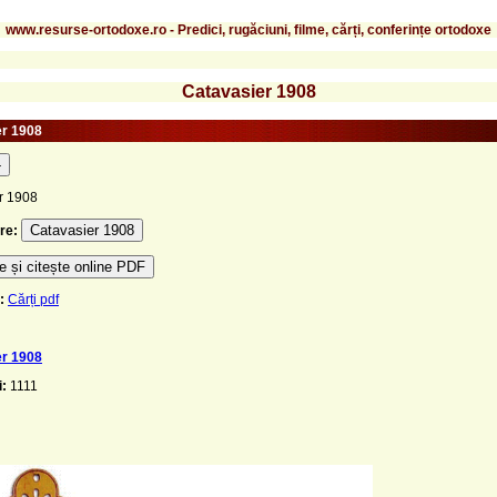
www.resurse-ortodoxe.ro - Predici, rugăciuni, filme, cărți, conferințe ortodoxe
Catavasier 1908
er 1908
-
r 1908
Catavasier 1908
re:
 și citește online PDF
:
Cărți pdf
er 1908
i:
1111