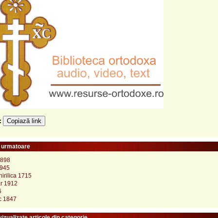
Copiază link
e:
e urmatoare
1898
1945
irilica 1715
ar 1912
6
c 1847
izualizate articole din categorie