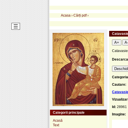
Acasa
›
Cărți pdf
›
Catavasi
A+
A
Catavasie
Descarca
Deschide
Categoria
Cautare:
Catavasi
Vizualizar
Id:
28961
Categorii principale
Imagine:
Acasă
Text