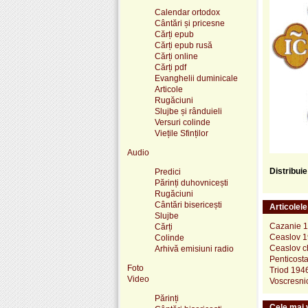
Calendar ortodox
Cântări și pricesne
Cărți epub
Cărți epub rusă
Cărți online
Cărți pdf
Evanghelii duminicale
Articole
Rugăciuni
Slujbe și rânduieli
Versuri colinde
Viețile Sfinților
Audio
Distribui
Predici
Părinți duhovnicești
Rugăciuni
Cântări bisericești
Articolel
Slujbe
Cazanie 
Cărți
Ceaslov 
Colinde
Ceaslov ch
Arhivă emisiuni radio
Penticost
Foto
Triod 194
Video
Voscresni
Părinți
Cele mai v