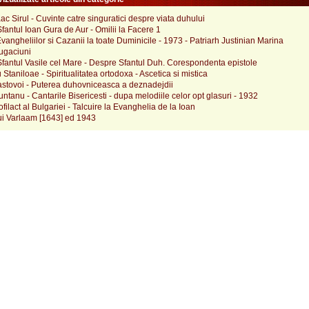
aac Sirul - Cuvinte catre singuratici despre viata duhului
fantul Ioan Gura de Aur - Omilii la Facere 1
Evangheliilor si Cazanii la toate Duminicile - 1973 - Patriarh Justinian Marina
rugaciuni
fantul Vasile cel Mare - Despre Sfantul Duh. Corespondenta epistole
 Staniloae - Spiritualitatea ortodoxa - Ascetica si mistica
astovoi - Puterea duhovniceasca a deznadejdii
untanu - Cantarile Bisericesti - dupa melodiile celor opt glasuri - 1932
ofilact al Bulgariei - Talcuire la Evanghelia de la Ioan
ui Varlaam [1643] ed 1943