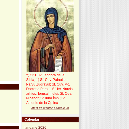
†) Sf. Cuv. Teodora de la
Sihla
;
†) Sf. Cuv. Pafnutie -
Pârvu Zugravul
; Sf. Cuv. Mc.
Dometie Persul; Sf. Ier. Narcis,
arhiep. Ierusalimului; Sf. Cuv.
Nicanor; Sf. Irina împ.; Sf.
Antonie de la Optina
oferit de resurse-ortodoxe.ro
Calendar
Ianuarie 2026