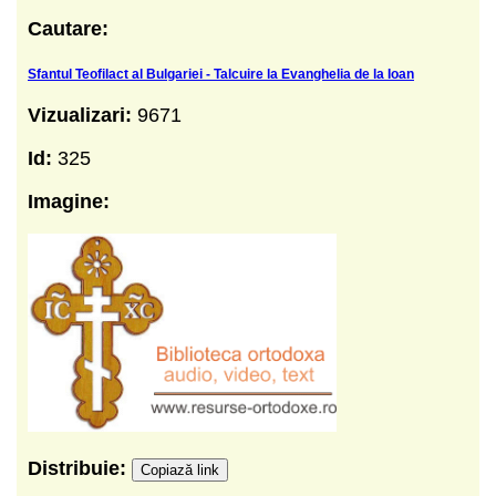
Cautare:
Sfantul Teofilact al Bulgariei - Talcuire la Evanghelia de la Ioan
Vizualizari:
9671
Id:
325
Imagine:
Distribuie:
Copiază link