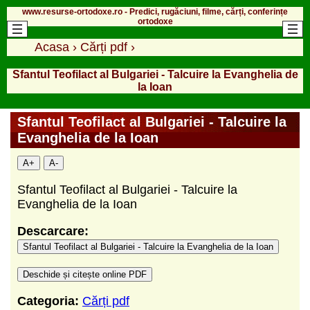
www.resurse-ortodoxe.ro - Predici, rugăciuni, filme, cărți, conferințe
ortodoxe
Acasa
›
Cărți pdf
›
Sfantul Teofilact al Bulgariei - Talcuire la Evanghelia de
la Ioan
Sfantul Teofilact al Bulgariei - Talcuire la
Evanghelia de la Ioan
A+
A-
Sfantul Teofilact al Bulgariei - Talcuire la
Evanghelia de la Ioan
Descarcare:
Sfantul Teofilact al Bulgariei - Talcuire la Evanghelia de la Ioan
Deschide și citește online PDF
Categoria:
Cărți pdf