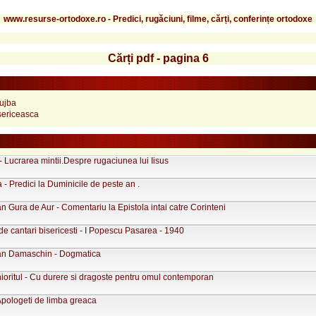
www.resurse-ortodoxe.ro - Predici, rugăciuni, filme, cărți, conferințe ortodoxe
Cărți pdf - pagina 6
lujba
sericeasca
- Lucrarea mintii.Despre rugaciunea lui Iisus
a - Predici la Duminicile de peste an .
an Gura de Aur - Comentariu la Epistola intai catre Corinteni
e cantari bisericesti - I Popescu Pasarea - 1940
oan Damaschin - Dogmatica
ioritul - Cu durere si dragoste pentru omul contemporan
Apologeti de limba greaca