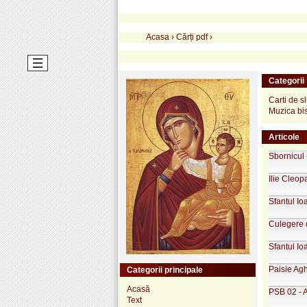
Acasa
›
Cărți pdf
›
Categorii
Carti de s
Muzica bi
Articole
Sbornicul 
Ilie Cleop
Sfantul Io
Culegere d
Sfantul I
Paisie Agh
Categorii principale
Acasă
PSB 02 - 
Text