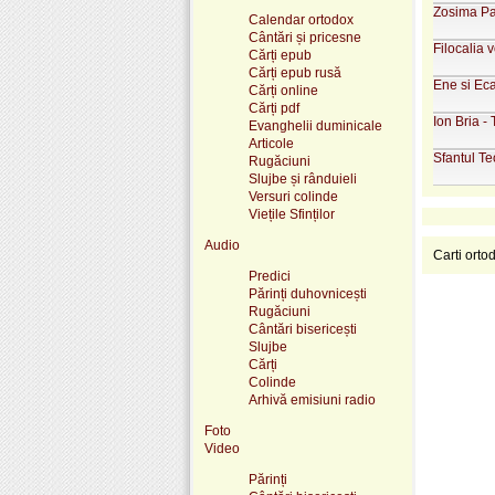
Zosima Pas
Calendar ortodox
Cântări și pricesne
Filocalia 
Cărți epub
Cărți epub rusă
Ene si Eca
Cărți online
Cărți pdf
Ion Bria -
Evanghelii duminicale
Articole
Sfantul Te
Rugăciuni
Slujbe și rânduieli
Versuri colinde
Viețile Sfinților
Audio
Carti orto
Predici
Părinți duhovnicești
Rugăciuni
Cântări bisericești
Slujbe
Cărți
Colinde
Arhivă emisiuni radio
Foto
Video
Părinți