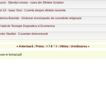
cal - Sfarsitul omului - cules din Sfintele Scripturi
vol 10 - Isaac Sirul - Cuvinte despre sfintele nevointe
terina Braniste - Dictionar enciclopedic de cunostinte religioase
 Tratat de Teologie Dogmatica si Ecumenica
odor Studitul - Cuvantari duhovnicesti
« Anterioară
:
Prima
:
4
5
6
7
8
:
Ultima
:
Următoarea »
doxe in format pdf