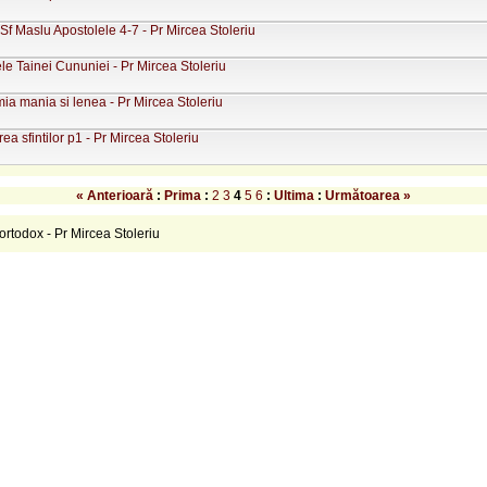
Sf Maslu Apostolele 4-7 - Pr Mircea Stoleriu
le Tainei Cununiei - Pr Mircea Stoleriu
a mania si lenea - Pr Mircea Stoleriu
ea sfintilor p1 - Pr Mircea Stoleriu
« Anterioară
:
Prima
:
2
3
4
5
6
:
Ultima
:
Următoarea »
rtodox - Pr Mircea Stoleriu