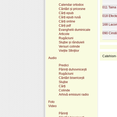
Calendar ortodox
011 Taina 
Cântări și pricesne
Cărți epub
018 Efecte
Cărți epub rusă
Cărți online
168 Lacomi
Cărți pdf
Evanghelii duminicale
090 Cinstir
Articole
Rugăciuni
Slujbe și rânduieli
Versuri colinde
Viețile Sfinților
Catehism o
Audio
Predici
Părinți duhovnicești
Rugăciuni
Cântări bisericești
Slujbe
Cărți
Colinde
Arhivă emisiuni radio
Foto
Video
Părinți