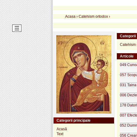
Acasa
›
Catehism ortodox
›
Categorii
Catehism 
Articole
049 Cunoa
057 Scopul
031 Taina 
006 Dezleg
178 Datori
007 Efecte
Categorii principale
052 Dumnez
Acasă
Text
056 Creare