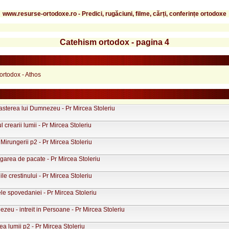
www.resurse-ortodoxe.ro - Predici, rugăciuni, filme, cărți, conferințe ortodoxe
Catehism ortodox - pagina 4
ortodox - Athos
sterea lui Dumnezeu - Pr Mircea Stoleriu
 crearii lumii - Pr Mircea Stoleriu
Mirungerii p2 - Pr Mircea Stoleriu
area de pacate - Pr Mircea Stoleriu
ile crestinului - Pr Mircea Stoleriu
le spovedaniei - Pr Mircea Stoleriu
eu - intreit in Persoane - Pr Mircea Stoleriu
a lumii p2 - Pr Mircea Stoleriu