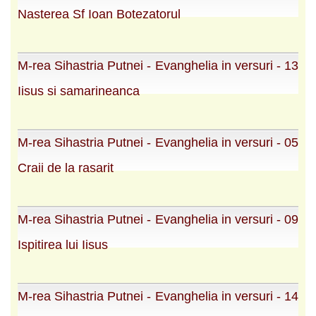
Nasterea Sf Ioan Botezatorul
M-rea Sihastria Putnei - Evanghelia in versuri - 13
Iisus si samarineanca
M-rea Sihastria Putnei - Evanghelia in versuri - 05
Craii de la rasarit
M-rea Sihastria Putnei - Evanghelia in versuri - 09
Ispitirea lui Iisus
M-rea Sihastria Putnei - Evanghelia in versuri - 14