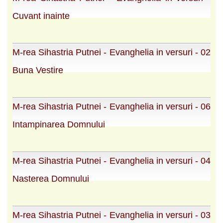
Cuvant inainte
M-rea Sihastria Putnei - Evanghelia in versuri - 02
Buna Vestire
M-rea Sihastria Putnei - Evanghelia in versuri - 06
Intampinarea Domnului
M-rea Sihastria Putnei - Evanghelia in versuri - 04
Nasterea Domnului
M-rea Sihastria Putnei - Evanghelia in versuri - 03