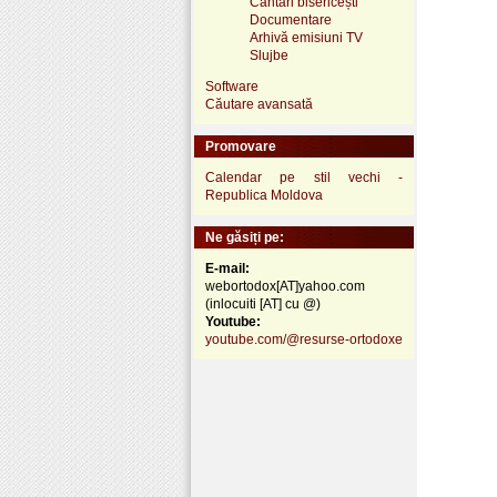
Cântări bisericești
Documentare
Arhivă emisiuni TV
Slujbe
Software
Căutare avansată
Promovare
Calendar pe stil vechi -
Republica Moldova
Ne găsiți pe:
E-mail:
webortodox[AT]yahoo.com
(inlocuiti [AT] cu @)
Youtube:
youtube.com/@resurse-ortodoxe