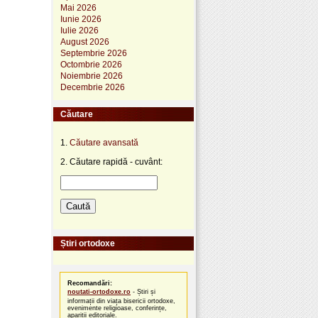
Mai 2026
Iunie 2026
Iulie 2026
August 2026
Septembrie 2026
Octombrie 2026
Noiembrie 2026
Decembrie 2026
Căutare
1.
Căutare avansată
2. Căutare rapidă - cuvânt:
Știri ortodoxe
Recomandări:
noutati-ortodoxe.ro
- Știri și
informații din viața bisericii ortodoxe,
evenimente religioase, conferințe,
apariții editoriale.