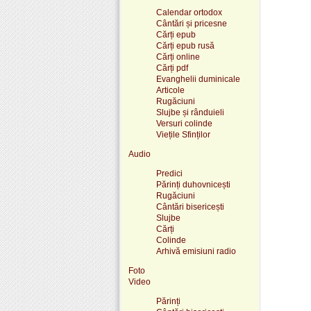
Calendar ortodox
Cântări și pricesne
Cărți epub
Cărți epub rusă
Cărți online
Cărți pdf
Evanghelii duminicale
Articole
Rugăciuni
Slujbe și rânduieli
Versuri colinde
Viețile Sfinților
Audio
Predici
Părinți duhovnicești
Rugăciuni
Cântări bisericești
Slujbe
Cărți
Colinde
Arhivă emisiuni radio
Foto
Video
Părinți