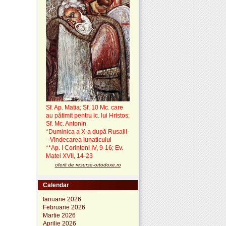
Sf. Ap. Matia; Sf. 10 Mc. care
au pătimit pentru ic. lui Hristos;
Sf. Mc. Antonin
*Duminica a X-a după Rusalii-
--Vindecarea lunaticului
**Ap. I Corinteni IV, 9-16; Ev.
Matei XVII, 14-23
oferit de resurse-ortodoxe.ro
Calendar
Ianuarie 2026
Februarie 2026
Martie 2026
Aprilie 2026