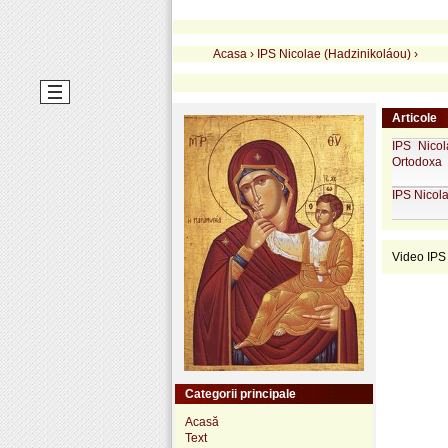
Acasa
›
IPS Nicolae (Hadzinikoláou)
›
Articole
IPS Nicol
Ortodoxa
IPS Nicola
Video IPS
Categorii principale
Acasă
Text