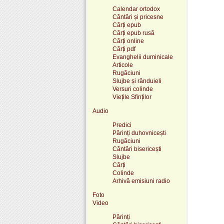
Calendar ortodox
Cântări și pricesne
Cărți epub
Cărți epub rusă
Cărți online
Cărți pdf
Evanghelii duminicale
Articole
Rugăciuni
Slujbe și rânduieli
Versuri colinde
Viețile Sfinților
Audio
Predici
Părinți duhovnicești
Rugăciuni
Cântări bisericești
Slujbe
Cărți
Colinde
Arhivă emisiuni radio
Foto
Video
Părinți