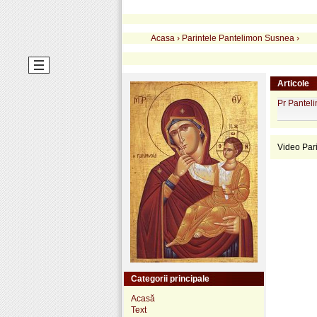
Acasa
›
Parintele Pantelimon Susnea
›
Articole
Pr Pantel
Video Par
Categorii principale
Acasă
Text