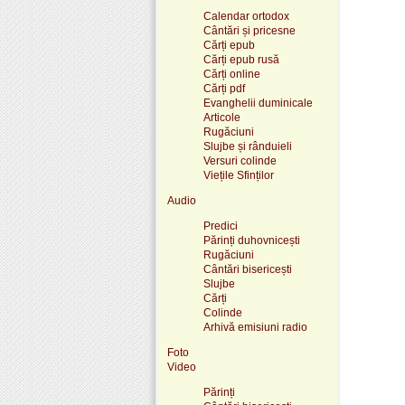
Calendar ortodox
Cântări și pricesne
Cărți epub
Cărți epub rusă
Cărți online
Cărți pdf
Evanghelii duminicale
Articole
Rugăciuni
Slujbe și rânduieli
Versuri colinde
Viețile Sfinților
Audio
Predici
Părinți duhovnicești
Rugăciuni
Cântări bisericești
Slujbe
Cărți
Colinde
Arhivă emisiuni radio
Foto
Video
Părinți