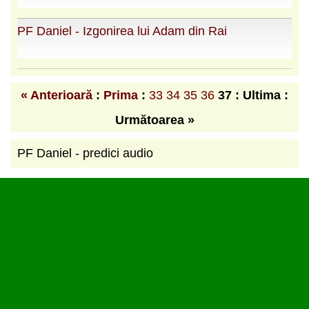
PF Daniel - Izgonirea lui Adam din Rai
« Anterioară
:
Prima
:
33
34
35
36
37
: Ultima :
Următoarea »
PF Daniel - predici audio