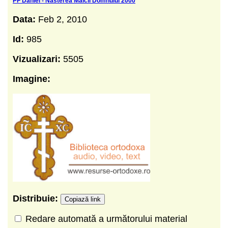
PF Daniel - Nasterea Maicii Domnului 2000
Data:
Feb 2, 2010
Id:
985
Vizualizari:
5505
Imagine:
Distribuie:
Copiază link
Redare automată a următorului material