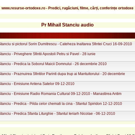
www.resurse-ortodoxe.ro - Predici, rugăciuni, filme, cărți, conferințe ortodoxe
Pr Mihail Stanciu audio
Stanciu si pictorul Sorin Dumitrescu - Cateheza Inaltarea Sfintei Cruci 16-09-2010
Stanciu - Priveghere Sfintii Apostoli Petru si Pavel - 28 iunie
Stanciu - Predica la Soborul Maicii Domnului - 26 decembrie 2010
Stanciu - Praznuirea Sfintilor Parinti dupa trup ai Mantuitorului - 20 decembrie
 Stanciu - Emisiune Antena Satelor 09-12-2010
 Stanciu - Emisiune Radio Romania Cultural 09-12-2010 - Manastirea Antim
Stanciu - Predica - Pilda celor chemati la cina - Sfantul Spiridon 12-12-2010
Stanciu - Predica Sfanta Liturghie - Sfantul Ieriarh Nicolae - 06-12-2010