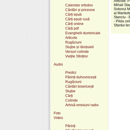
Articole: 
Mihail Sta
Calendar ortodox
Soborul Ma
Cântări și pricesne
ai Mantuit
Cărți epub
Stanciu - 
Cărți epub rusă
- Pilda ce
Cărți online
Sfantul Ie
Cărți pdf
Evanghelii duminicale
Articole
Rugăciuni
Slujbe și rânduieli
Versuri colinde
Viețile Sfinților
Audio
Predici
Părinți duhovnicești
Rugăciuni
Cântări bisericești
Slujbe
Cărți
Colinde
Arhivă emisiuni radio
Foto
Video
Părinți