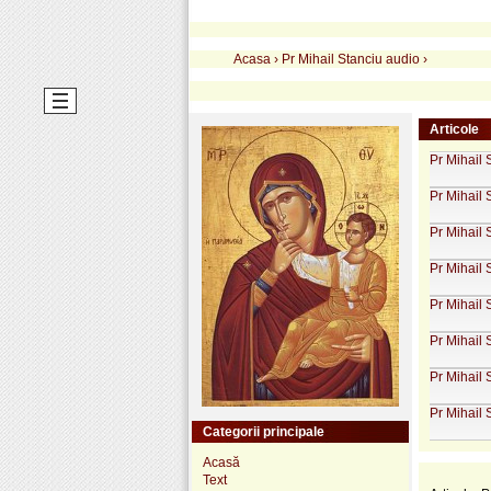
Acasa
›
Pr Mihail Stanciu audio
›
Articole
Pr Mihail 
Pr Mihail 
Pr Mihail 
Pr Mihail 
Pr Mihail
Pr Mihail
Pr Mihail 
Pr Mihail 
Categorii principale
Acasă
Text