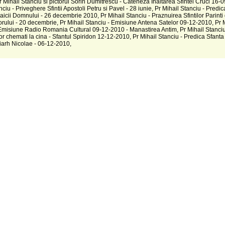
Pr Mihail Stanciu si pictorul Sorin Dumitrescu - Cateheza Inaltarea Sfintei Cruci 16-
nciu - Priveghere Sfintii Apostoli Petru si Pavel - 28 iunie, Pr Mihail Stanciu - Predic
icii Domnului - 26 decembrie 2010, Pr Mihail Stanciu - Praznuirea Sfintilor Parinti
orului - 20 decembrie, Pr Mihail Stanciu - Emisiune Antena Satelor 09-12-2010, Pr 
Emisiune Radio Romania Cultural 09-12-2010 - Manastirea Antim, Pr Mihail Stanciu
lor chemati la cina - Sfantul Spiridon 12-12-2010, Pr Mihail Stanciu - Predica Sfanta 
riarh Nicolae - 06-12-2010,