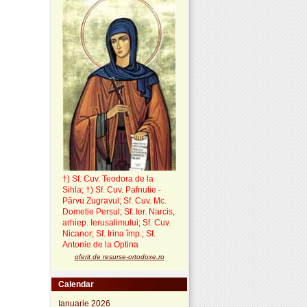
†) Sf. Cuv. Teodora de la
Sihla
;
†) Sf. Cuv. Pafnutie -
Pârvu Zugravul
; Sf. Cuv. Mc.
Dometie Persul; Sf. Ier. Narcis,
arhiep. Ierusalimului; Sf. Cuv.
Nicanor; Sf. Irina împ.; Sf.
Antonie de la Optina
oferit de resurse-ortodoxe.ro
Calendar
Ianuarie 2026