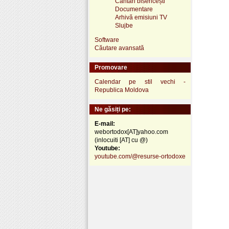
Cântări bisericești
Documentare
Arhivă emisiuni TV
Slujbe
Software
Căutare avansată
Promovare
Calendar pe stil vechi -
Republica Moldova
Ne găsiți pe:
E-mail:
webortodox[AT]yahoo.com
(inlocuiti [AT] cu @)
Youtube:
youtube.com/@resurse-ortodoxe