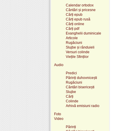
Calendar ortodox
Cântări și pricesne
Cărți epub
Cărți epub rusă
Cărți online
Cărți pdf
Evanghelii duminicale
Articole
Rugăciuni
Slujbe și rânduieli
Versuri colinde
Viețile Sfinților
Audio
Predici
Părinți duhovnicești
Rugăciuni
Cântări bisericești
Slujbe
Cărți
Colinde
Arhivă emisiuni radio
Foto
Video
Părinți