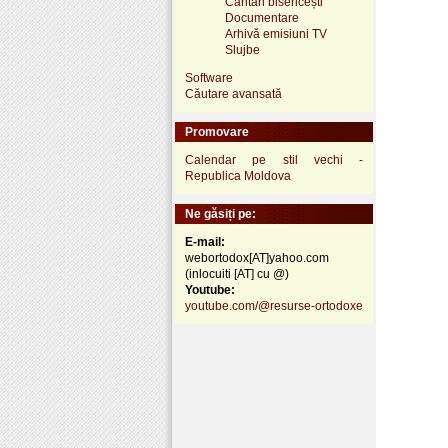
Cântări bisericești
Documentare
Arhivă emisiuni TV
Slujbe
Software
Căutare avansată
Promovare
Calendar pe stil vechi -
Republica Moldova
Ne găsiți pe:
E-mail:
webortodox[AT]yahoo.com
(inlocuiti [AT] cu @)
Youtube:
youtube.com/@resurse-ortodoxe