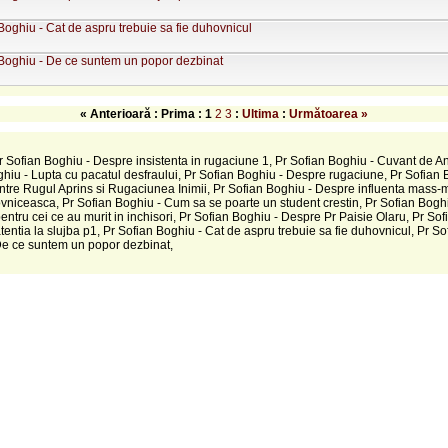
Boghiu - Cat de aspru trebuie sa fie duhovnicul
 Boghiu - De ce suntem un popor dezbinat
« Anterioară : Prima :
1
2
3
:
Ultima
:
Următoarea »
Pr Sofian Boghiu - Despre insistenta in rugaciune 1, Pr Sofian Boghiu - Cuvant de A
hiu - Lupta cu pacatul desfraului, Pr Sofian Boghiu - Despre rugaciune, Pr Sofian 
ntre Rugul Aprins si Rugaciunea Inimii, Pr Sofian Boghiu - Despre influenta mass-m
vniceasca, Pr Sofian Boghiu - Cum sa se poarte un student crestin, Pr Sofian Bogh
entru cei ce au murit in inchisori, Pr Sofian Boghiu - Despre Pr Paisie Olaru, Pr So
tentia la slujba p1, Pr Sofian Boghiu - Cat de aspru trebuie sa fie duhovnicul, Pr So
De ce suntem un popor dezbinat,