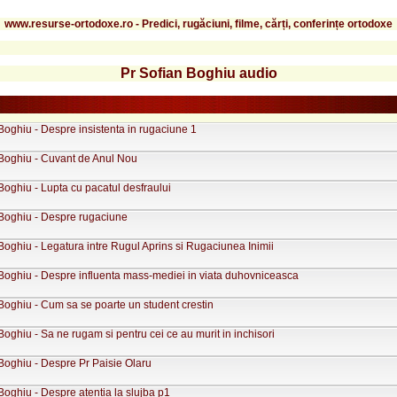
www.resurse-ortodoxe.ro - Predici, rugăciuni, filme, cărți, conferințe ortodoxe
Pr Sofian Boghiu audio
Boghiu - Despre insistenta in rugaciune 1
 Boghiu - Cuvant de Anul Nou
Boghiu - Lupta cu pacatul desfraului
 Boghiu - Despre rugaciune
Boghiu - Legatura intre Rugul Aprins si Rugaciunea Inimii
 Boghiu - Despre influenta mass-mediei in viata duhovniceasca
Boghiu - Cum sa se poarte un student crestin
Boghiu - Sa ne rugam si pentru cei ce au murit in inchisori
Boghiu - Despre Pr Paisie Olaru
Boghiu - Despre atentia la slujba p1