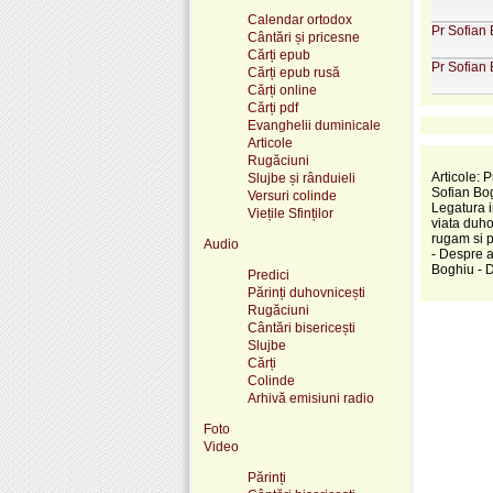
Calendar ortodox
Pr Sofian 
Cântări și pricesne
Cărți epub
Pr Sofian
Cărți epub rusă
Cărți online
Cărți pdf
Evanghelii duminicale
Articole
Rugăciuni
Articole: 
Slujbe și rânduieli
Sofian Bog
Versuri colinde
Legatura i
Viețile Sfinților
viata duho
rugam si p
Audio
- Despre a
Boghiu - 
Predici
Părinți duhovnicești
Rugăciuni
Cântări bisericești
Slujbe
Cărți
Colinde
Arhivă emisiuni radio
Foto
Video
Părinți