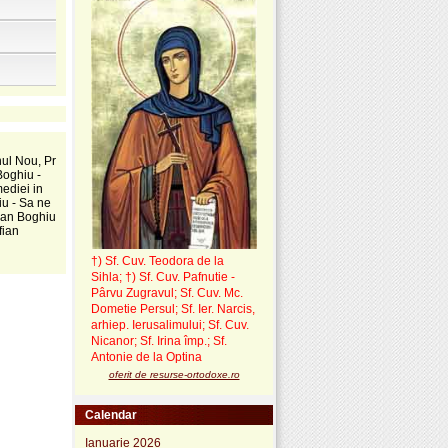
nul Nou, Pr
Boghiu -
ediei in
iu - Sa ne
fian Boghiu
fian
†) Sf. Cuv. Teodora de la
Sihla
;
†) Sf. Cuv. Pafnutie -
Pârvu Zugravul
; Sf. Cuv. Mc.
Dometie Persul; Sf. Ier. Narcis,
arhiep. Ierusalimului; Sf. Cuv.
Nicanor; Sf. Irina împ.; Sf.
Antonie de la Optina
oferit de resurse-ortodoxe.ro
Calendar
Ianuarie 2026