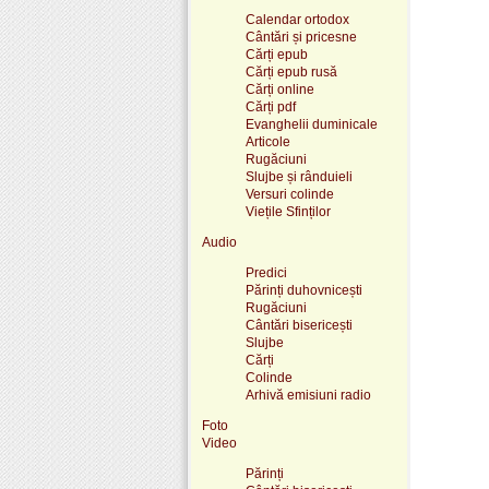
Calendar ortodox
Cântări și pricesne
Cărți epub
Cărți epub rusă
Cărți online
Cărți pdf
Evanghelii duminicale
Articole
Rugăciuni
Slujbe și rânduieli
Versuri colinde
Viețile Sfinților
Audio
Predici
Părinți duhovnicești
Rugăciuni
Cântări bisericești
Slujbe
Cărți
Colinde
Arhivă emisiuni radio
Foto
Video
Părinți