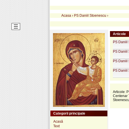
Acasa
›
PS Daniil Stoenescu
›
Articole
PS Daniil 
PS Daniil
PS Daniil
PS Daniil 
Articole: 
Centenar T
Stoenescu 
Categorii principale
Acasă
Text