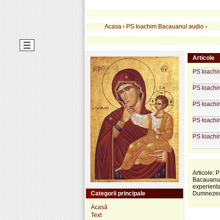
Acasa
›
PS Ioachim Bacauanul audio
›
Articole
PS Ioachim
PS Ioachim
PS Ioachim
PS Ioachim
PS Ioachim
Articole: 
Bacauanu -
experienta
Categorii principale
Dumnezeu 
Acasă
Text