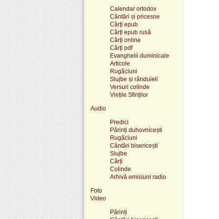
Calendar ortodox
Cântări și pricesne
Cărți epub
Cărți epub rusă
Cărți online
Cărți pdf
Evanghelii duminicale
Articole
Rugăciuni
Slujbe și rânduieli
Versuri colinde
Viețile Sfinților
Audio
Predici
Părinți duhovnicești
Rugăciuni
Cântări bisericești
Slujbe
Cărți
Colinde
Arhivă emisiuni radio
Foto
Video
Părinți