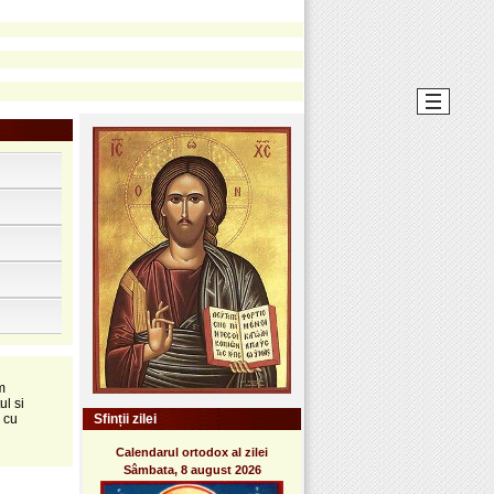
m
ul si
 cu
Sfinții zilei
Calendarul ortodox al zilei
Sâmbata, 8 august 2026