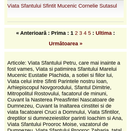
Viata Sfantului Sfintit Mucenic Cornelie Sutasul
« Anterioară : Prima :
1
2
3
4
5
:
Ultima
:
Următoarea »
Articole: Viata Sfantului Petru, care mai inainte a
fost vames, Viata si patimirea Sfantului Marelui
Mucenic Eustatie Plachida, a sotiei si fiilor lui,
Viata celui intre Sfinti Parintele nostru Ioan,
Arhiepiscopul Novgorodului, Sfantul Dimitrie,
Mitropolitul Rostovului, facatorul de minuni,
Cuvant la Nasterea Preasfintei Nascatoare de
Dumnezeu, Cuvant la Inaltarea cinstitei si de
viata facatoarei Cruci a Domnului, Viata Sfintilor,
dreptilor si dumnezeiestilor parinti Ioachim si Ana,
Viata Sfantului Prooroc Moise, vazatorul de
Dumnezeu, Viata Sfantului Prooroc Zaharia, tatal