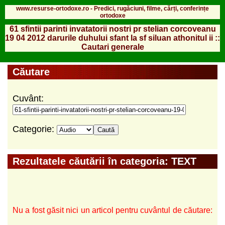
www.resurse-ortodoxe.ro - Predici, rugăciuni, filme, cărți, conferințe
ortodoxe
61 sfintii parinti invatatorii nostri pr stelian corcoveanu
19 04 2012 darurile duhului sfant la sf siluan athonitul ii ::
Cautari generale
Căutare
Cuvânt:
Categorie:
Rezultatele căutării în categoria: TEXT
Nu a fost găsit nici un articol pentru cuvântul de căutare: