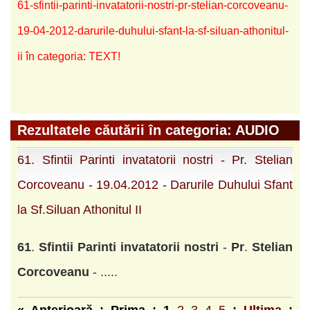
61-sfintii-parinti-invatatorii-nostri-pr-stelian-corcoveanu-
19-04-2012-darurile-duhului-sfant-la-sf-siluan-athonitul-
ii în categoria: TEXT!
Rezultatele căutării în categoria: AUDIO
61. Sfintii Parinti invatatorii nostri - Pr. Stelian
Corcoveanu - 19.04.2012 - Darurile Duhului Sfant
la Sf.Siluan Athonitul II
61
.
Sf
int
ii
Parinti
invatator
ii
nostri
-
Pr
.
Stelian
Corcoveanu
- .....