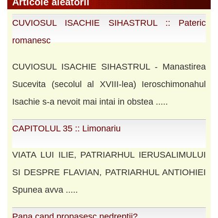
Articole aleatorii
CUVIOSUL ISACHIE SIHASTRUL :: Pateric
romanesc
CUVIOSUL ISACHIE SIHASTRUL - Manastirea
Sucevita (secolul al XVIII-lea) Ieroschimonahul
Isachie s-a nevoit mai intai in obstea .....
CAPITOLUL 35 :: Limonariu
VIATA LUI ILIE, PATRIARHUL IERUSALIMULUI
SI DESPRE FLAVIAN, PATRIARHUL ANTIOHIEI
Spunea avva .....
Pana cand propasesc nedreptii?