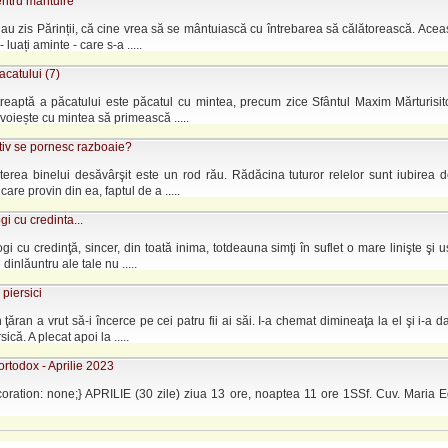
entru mantuire
u zis Părinții, că cine vrea să se mântuiască cu întrebarea să călătorească. Acea
- luați aminte - care s-a .....
acatului (7)
treaptă a păcatului este păcatul cu mintea, precum zice Sfântul Maxim Mărturisit
voiește cu mintea să primească .....
tiv se pornesc razboaie?
rea binelui desăvârşit este un rod rău. Rădăcina tuturor relelor sunt iubirea de
are provin din ea, faptul de a .....
gi cu credinta...
gi cu credinţă, sincer, din toată inima, totdeauna simţi în suflet o mare linişte şi u
dinlăuntru ale tale nu .....
 piersici
 ţăran a vrut să-i încerce pe cei patru fii ai săi. I-a chemat dimineaţa la el şi i-a da
sică. A plecat apoi la .....
rtodox - Aprilie 2023
coration: none;} APRILIE (30 zile) ziua 13 ore, noaptea 11 ore 1SSf. Cuv. Maria 