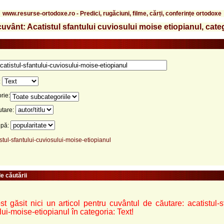
www.resurse-ortodoxe.ro - Predici, rugăciuni, filme, cărți, conferințe ortodoxe
uvânt: Acatistul sfantului cuviosului moise etiopianul, cate
:
rie:
utare:
upă:
stul-sfantului-cuviosului-moise-etiopianul
e căutării
t găsit nici un articol pentru cuvântul de căutare: acatistul-sf
ui-moise-etiopianul în categoria: Text!