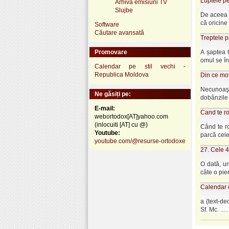
Luptele p
Arhivă emisiuni TV
Slujbe
De aceea a
că oricine 
Software
Căutare avansată
Treptele p
Promovare
A șaptea 
omul se în
Calendar pe stil vechi -
Republica Moldova
Din ce mo
Necunoaşte
Ne găsiți pe:
dobânzile c
E-mail:
Cand te ro
webortodox[AT]yahoo.com
(inlocuiti [AT] cu @)
Când te ro
Youtube:
parcă cele 
youtube.com/@resurse-ortodoxe
27. Cele 4
O dată, un
câte o pier
Calendar o
a {text-de
Sf. Mc. .....