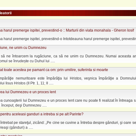
leatorii
a harul premerge ispitei, prevestind-o :: Marturii din viata monahala - Gheron Iosif
a harul premerge ispitei, prevestind-o Intotdeauna harul premerge ispitei, prevestind-
ciune, ne unim cu Dumnezeu
e să ne întoarcem la rugăciune, ca să ne unim cu Dumnezeu. Numai aceasta ar
omul se înrudește cu Duhul lui .....
gat toate acestea pe pamant ca om: prin umilire, suferinta si moarte
mpărăţie nemuritoare este împărăţia lui Hristos, veşnica împărăţie a Domnului
i Iisus Hristos (II Ptr. 1, 11; II .....
ea lui Dumnezeu e un proces lent
 cunoaşterii lui Dumnezeu e un proces lent care nu poate fi realizat în întreaga s
a început, deşi Dumnezeu .....
pentru ace­leasi ganduri a intreba si pe alt Parinte?
 întrebat pe stareţul, zicând: „Pe cine se cuvine a întreba des­pre gânduri, şi oare se
leaşi (gânduri) a .....