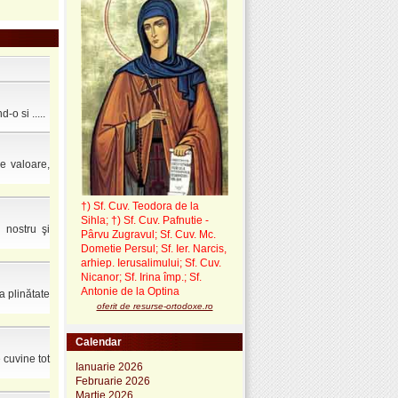
o si .....
e valoare,
†) Sf. Cuv. Teodora de la
Sihla
;
†) Sf. Cuv. Pafnutie -
 nostru şi
Pârvu Zugravul
; Sf. Cuv. Mc.
Dometie Persul; Sf. Ier. Narcis,
arhiep. Ierusalimului; Sf. Cuv.
Nicanor; Sf. Irina împ.; Sf.
Antonie de la Optina
a plinătate
oferit de resurse-ortodoxe.ro
Calendar
 cuvine tot
Ianuarie 2026
Februarie 2026
Martie 2026