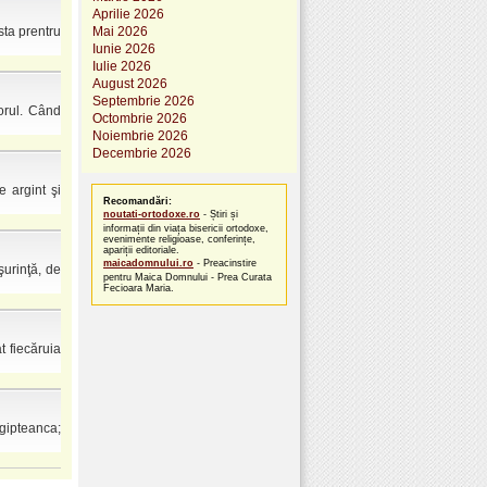
Aprilie 2026
sta prentru
Mai 2026
Iunie 2026
Iulie 2026
August 2026
Septembrie 2026
orul. Când
Octombrie 2026
Noiembrie 2026
Decembrie 2026
 argint şi
Recomandări:
noutati-ortodoxe.ro
- Știri și
informații din viața bisericii ortodoxe,
evenimente religioase, conferințe,
apariții editoriale.
maicadomnului.ro
- Preacinstire
şurinţă, de
pentru Maica Domnului - Prea Curata
Fecioara Maria.
t fiecăruia
Egipteanca;