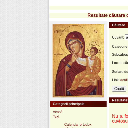
Rezultate căutare c
Căutare
Cuvânt:
Categorie
Subcatego
Loc de că
Sortare d
Link:
acati
Rezultatel
Categorii principale
Acasă
Nu a fos
Text
cuviosul
Calendar ortodox