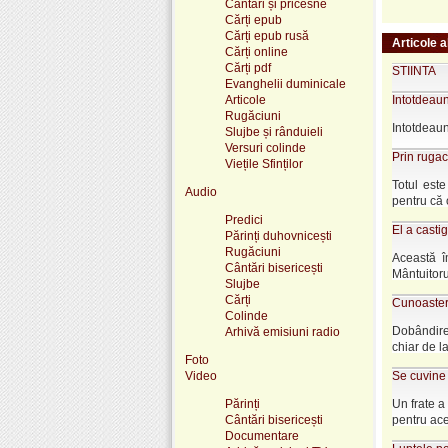
Cântări și pricesne
Cărți epub
Cărți epub rusă
Articole a
Cărți online
Cărți pdf
STIINTA
Evanghelii duminicale
Articole
Intotdeaun
Rugăciuni
Intotdeaun
Slujbe și rânduieli
Versuri colinde
Prin ruga
Viețile Sfinților
Totul est
Audio
pentru că 
Predici
El a casti
Părinți duhovnicești
Rugăciuni
Această î
Cântări bisericești
Mântuitorulu
Slujbe
Cărți
Cunoaster
Colinde
Dobândirea
Arhivă emisiuni radio
chiar de l
Foto
Video
Se cuvine 
Părinți
Un frate a
Cântări bisericești
pentru ace­
Documentare