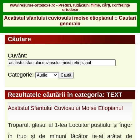
www.resurse-ortodoxe.ro - Predici, rugăciuni, filme, cărți, conferințe
ortodoxe
Acatistul sfantului cuviosului moise etiopianul :: Cautari
generale
Căutare
Cuvânt:
Categorie:
Rezultatele căutării în categoria: TEXT
Acatistul Sfantului Cuviosului Moise Etiopianul
Troparul, glasul al 1-lea Locuitor pustiului și înger
în trup și de minuni făcător te-ai arătat de