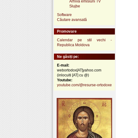
Arhivă emisiuni TV
Slujbe
Software
Căutare avansată
Promovare
Calendar pe stil vechi -
Republica Moldova
Ne găsiți pe:
E-mail:
webortodox[AT]yahoo.com
(inlocuiti [AT] cu @)
Youtube:
youtube.com/@resurse-ortodoxe