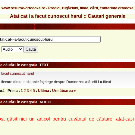
www.resurse-ortodoxe.ro - Predici, rugăciuni, filme, cărți, conferințe ortodoxe
Atat cat i a facut cunoscut harul :: Cautari generale
:
e căutării în categoria: TEXT
-a facut cunoscut harul
 f
i
ec
a
re d
i
ntre no
i
po
a
te înţelege despre Dumnezeu
a
tât cât
i
-
a
făcut .....
ară : Prima :
1
2
3
4
5
:
Ultima
:
Următoarea »
le căutării în categoria: AUDIO
st găsit nici un articol pentru cuvântul de căutare: atat-cat-i