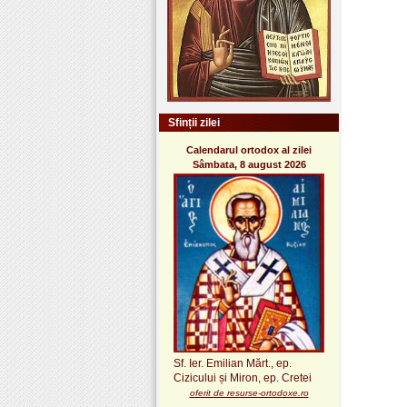
Sfinții zilei
Calendarul ortodox al zilei
Sâmbata, 8 august 2026
Sf. Ier. Emilian Mărt., ep.
Cizicului și Miron, ep. Cretei
oferit de resurse-ortodoxe.ro