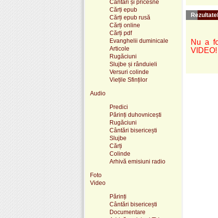
Cântări și pricesne
Cărți epub
Rezultatel
Cărți epub rusă
Cărți online
Cărți pdf
Evanghelii duminicale
Nu a fo
Articole
VIDEO!
Rugăciuni
Slujbe și rânduieli
Versuri colinde
Viețile Sfinților
Audio
Predici
Părinți duhovnicești
Rugăciuni
Cântări bisericești
Slujbe
Cărți
Colinde
Arhivă emisiuni radio
Foto
Video
Părinți
Cântări bisericești
Documentare