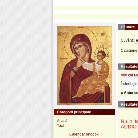
Căutare
Cuvânt:
Categorie
Rezultatel
Atat cat i
Îndeobşte,
« Anterio
Rezultate
Categorii principale
Acasă
Nu a fo
Text
AUDIO!
Calendar ortodox