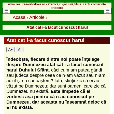
www.resurse-ortodoxe.ro - Predici, rugăciuni, filme, cărți, conferințe
ortodoxe
Acasa
›
Articole
›
Atat cat i-a facut cunoscut harul
Atat cat i-a facut cunoscut harul
A+
A-
Îndeobşte, fiecare dintre noi poate înţelege
despre Dumnezeu atât cât i-a făcut cunoscut
harul Duhului Sfânt
, căci cum am putea gândi
sau judeca despre ceea ce n-am văzut sau n-am
auzit şi nu cunoaştem? Iată, sfinţii zic că ei au
văzut pe Dumnezeu; dar sunt oameni care zic că
Dumnezeu nu există.
Este limpede că ei
vorbesc aşa pentru că n-au cunoscut pe
Dumnezeu, dar aceasta nu înseamnă deloc că
El nu există.