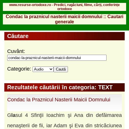
www.resurse-ortodoxe.ro - Predici, rugăciuni, filme, cărți, conferințe
ortodoxe
Condac la praznicul nasterii maicii domnului :: Cautari
generale
Căutare
Cuvânt:
Categorie:
Rezultatele căutării în categoria: TEXT
Condac la Praznicul Nasterii Maicii Domnului
G
la
sul 4 Sfinţii Ioachim şi Ana din defăimarea
nenaşterii de fii, iar Adam şi Eva din stricăciunea