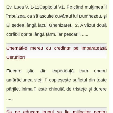
Ev. Luca V, 1-11Capitolul V1. Pe când mulţimea Îl
îmbulzea, ca să asculte cuvântul lui Dumnezeu, şi
El şedea lângă lacul Ghenizaret, 2. A văzut două
corăbii oprite lângă ţărm, iar pescarii, .....
Chemati-o mereu cu credinta pe Imparateasa
Cerurilor!
Fiecare ştie din experienţă cum uneori
amărăciunea vieţii îi copleşeşte sufletul din toate
părţile, inima îi este chinuită de tristeţe şi durere
.....
Sa ne educam trupul sa fie mijlocitor pentru