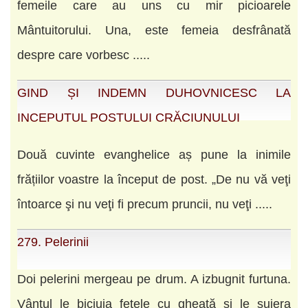
femeile care au uns cu mir picioarele
Mântuitorului. Una, este femeia desfrânată
despre care vorbesc .....
GIND ȘI INDEMN DUHOVNICESC LA
INCEPUTUL POSTULUI CRĂCIUNULUI
Două cuvinte evanghelice aș pune la inimile
frățiilor voastre la început de post. „De nu vă veţi
întoarce şi nu veţi fi precum pruncii, nu veţi .....
279. Pelerinii
Doi pelerini mergeau pe drum. A izbugnit furtuna.
Vântul le biciuia feţele cu gheaţă şi le şuiera