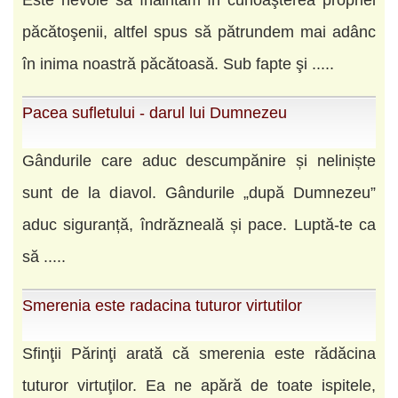
Este nevoie să înaintăm în cunoaşterea propriei
păcătoşenii, altfel spus să pătrundem mai adânc
în inima noastră păcătoasă. Sub fapte şi .....
Pacea sufletului - darul lui Dumnezeu
Gândurile care aduc descumpănire și neliniște
sunt de la diavol. Gândurile „după Dumnezeu”
aduc siguranță, îndrăzneală și pace. Luptă-te ca
să .....
Smerenia este radacina tuturor virtutilor
Sfinţii Părinţi arată că smerenia este rădăcina
tuturor virtuţilor. Ea ne apără de toate ispitele,