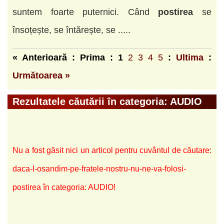
suntem foarte puternici. Când
postirea
se
însoțește, se întărește, se .....
« Anterioară : Prima :
1
2
3
4
5
:
Ultima
:
Următoarea »
Rezultatele căutării în categoria: AUDIO
Nu a fost găsit nici un articol pentru cuvântul de căutare:
daca-l-osandim-pe-fratele-nostru-nu-ne-va-folosi-
postirea în categoria: AUDIO!