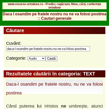
www.resurse-ortodoxe.ro - Predici, rugăciuni, filme, cărți, conferințe
ortodoxe
Daca l osandim pe fratele nostru nu ne va folosi postirea
:: Cautari generale
Căutare
Cuvânt:
Categorie:
Rezultatele căutării în categoria: TEXT
Daca-l osandim pe fratele nostru, nu ne va folosi
postirea
Când puterea
l
ui Hristos
ne
umbrește, atunci